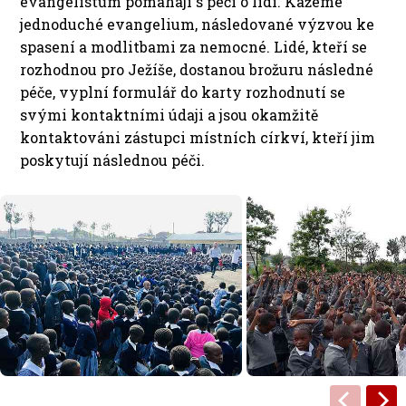
evangelistům pomáhají s péčí o lidi. Kážeme
jednoduché evangelium, následované výzvou ke
spasení a modlitbami za nemocné. Lidé, kteří se
rozhodnou pro Ježíše, dostanou brožuru následné
péče, vyplní formulář do karty rozhodnutí se
svými kontaktními údaji a jsou okamžitě
kontaktováni zástupci místních církví, kteří jim
poskytují následnou péči.