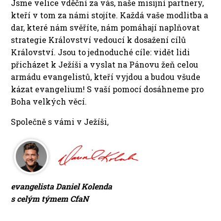
Jsme velice vděční za vás, naše misijní partnery,
kteří v tom za námi stojíte. Každá vaše modlitba a
dar, které nám svěříte, nám pomáhají naplňovat
strategie Království vedoucí k dosažení cílů
Království. Jsou to jednoduché cíle: vidět lidi
přicházet k Ježíši a vyslat na Pánovu žeň celou
armádu evangelistů, kteří vyjdou a budou všude
kázat evangelium! S vaší pomocí dosáhneme pro
Boha velkých věcí.
Společně s vámi v Ježíši,
evangelista Daniel Kolenda
s celým týmem CfaN