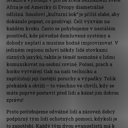
Afria je od Ameriky či Evropy diametrálně
odlišná. Sousloví „kulturní šok“ je příliš slabé, aby
dokázalo popsat, co prožívají. Čelí výzvám na
každém kroku. Často se pohybujeme v nestálém
prostředí, kde původně domluvené systémy a
dohody neplatí a musíme hodně improvizovat. V
jediném regionu mluví někdy lidé stovkami
různých jazyků, takže je téměř nemožné s lidmi
komunikovat na osobní rovině. Počasí, prach a
horko vytvářejí tlak na naši techniku a
zapříčiňují její častější poruchy a výpadky. Tolik
překážek a obtíží – to všechno ve chvíli, kdy se
máte poprvé postavit před lidi a kázat jim dobrou
zprávu!
Proto potřebujeme odvážné lidi a zároveň dobrý
podpůrný tým lidí ochotných pomoci, kdykoli je
to zapotřebí. Každý tým dvou evangelistů má k