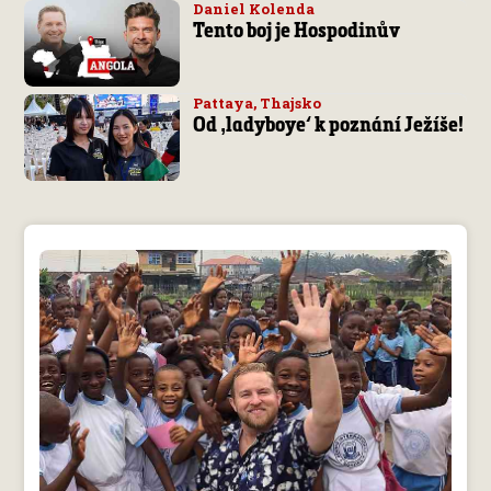
Daniel Kolenda
Tento boj je Hospodinův
Pattaya, Thajsko
Od ‚ladyboye‘ k poznání Ježíše!