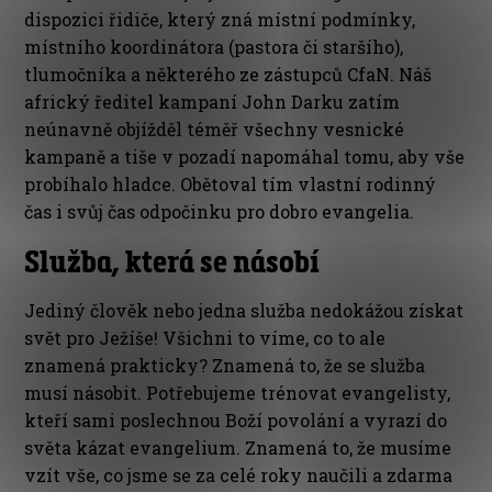
dispozici řidiče, který zná místní podmínky,
místního koordinátora (pastora či staršího),
tlumočníka a některého ze zástupců CfaN. Náš
africký ředitel kampaní John Darku zatím
neúnavně objížděl téměř všechny vesnické
kampaně a tiše v pozadí napomáhal tomu, aby vše
probíhalo hladce. Obětoval tím vlastní rodinný
čas i svůj čas odpočinku pro dobro evangelia.
Služba, která se násobí
Jediný člověk nebo jedna služba nedokážou získat
svět pro Ježíše! Všichni to víme, co to ale
znamená prakticky? Znamená to, že se služba
musí násobit. Potřebujeme trénovat evangelisty,
kteří sami poslechnou Boží povolání a vyrazí do
světa kázat evangelium. Znamená to, že musíme
vzít vše, co jsme se za celé roky naučili a zdarma