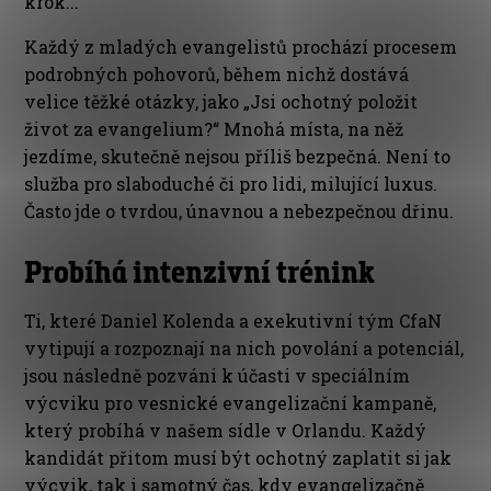
krok...
Každý z mladých evangelistů prochází procesem
podrobných pohovorů, během nichž dostává
velice těžké otázky, jako „Jsi ochotný položit
život za evangelium?“ Mnohá místa, na něž
jezdíme, skutečně nejsou příliš bezpečná. Není to
služba pro slaboduché či pro lidi, milující luxus.
Často jde o tvrdou, únavnou a nebezpečnou dřinu.
Probíhá intenzivní trénink
Ti, které Daniel Kolenda a exekutivní tým CfaN
vytipují a rozpoznají na nich povolání a potenciál,
jsou následně pozváni k účasti v speciálním
výcviku pro vesnické evangelizační kampaně,
který probíhá v našem sídle v Orlandu. Každý
kandidát přitom musí být ochotný zaplatit si jak
výcvik, tak i samotný čas, kdy evangelizačně