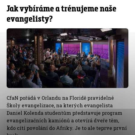
Jak vybíráme a trénujeme naše
evangelisty?
CfaN pořádá v Orlandu na Floridě pravidelné
Školy evangelizace, na kterých evangelista
Daniel Kolenda studentům představuje program
evangelizačních kamiónů a otevírá dveře těm,
kdo cítí povolání do Afriky. Je to ale teprve první