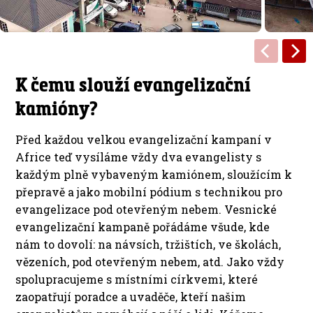
K čemu slouží evangelizační
kamióny?
Před každou velkou evangelizační kampaní v
Africe teď vysíláme vždy dva evangelisty s
každým plně vybaveným kamiónem, sloužícím k
přepravě a jako mobilní pódium s technikou pro
evangelizace pod otevřeným nebem. Vesnické
evangelizační kampaně pořádáme všude, kde
nám to dovolí: na návsích, tržištích, ve školách,
vězeních, pod otevřeným nebem, atd. Jako vždy
spolupracujeme s místními církvemi, které
zaopatřují poradce a uvaděče, kteří našim