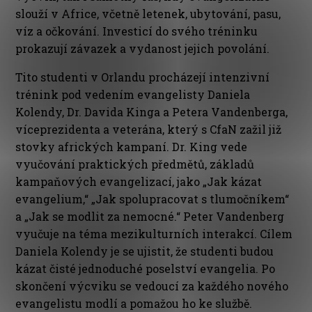
slouží v Africe, včetně letenek, ubytování, pasu,
víz a očkování. Investicí do svého tréninku
prokazují závazek a vydanost jejich povolání.
Tito studenti v Orlandu procházejí intenzivní
trénink pod vedením evangelisty Daniela
Kolendy, Dr. Davida Kinga a Petera Vandenberga,
víceprezidenta a veterána, který s CfaN zažil již
stovky afrických kampaní. Dr. King vede
vyučování praktických předmětů, základů
kampaňových evangelizací, jako „Jak kázat
evangelium,“ „Jak spolupracovat s tlumočníkem“
a „Jak se modlit za nemocné.“ Peter Vandenberg
vyučuje na téma mezikulturních interakcí. Cílem
Daniela Kolendy je se ujistit, že studenti budou
kázat čisté jednoduché poselství evangelia. Po
skončení výcviku se vedoucí za každého nového
evangelistu modlí a pomažou ho ke službě.