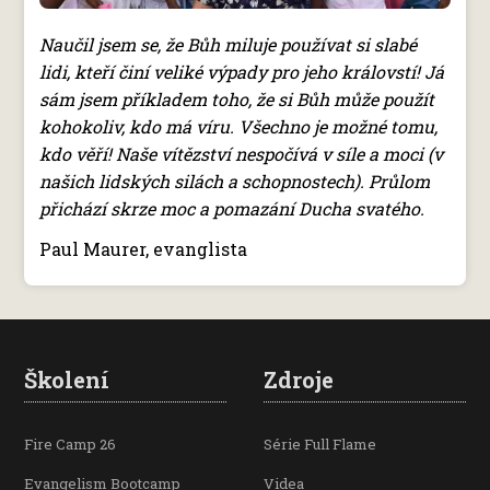
Naučil jsem se, že Bůh miluje používat si slabé
lidi, kteří činí veliké výpady pro jeho královstí! Já
sám jsem příkladem toho, že si Bůh může použít
kohokoliv, kdo má víru. Všechno je možné tomu,
kdo věří! Naše vítězství nespočívá v síle a moci (v
našich lidských silách a schopnostech). Průlom
přichází skrze moc a pomazání Ducha svatého.
Paul Maurer, evanglista
Školení
Zdroje
Fire Camp 26
Série Full Flame
Evangelism Bootcamp
Videa