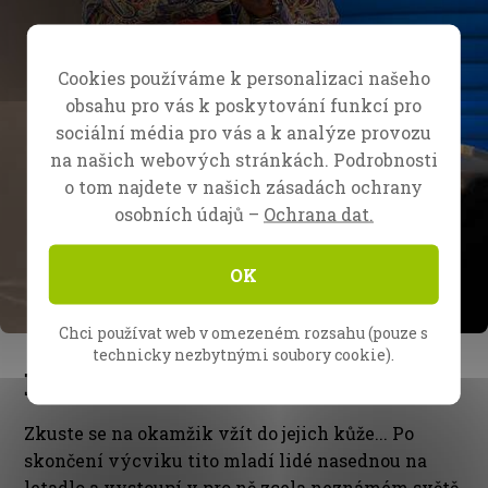
Cookies používáme k personalizaci našeho
obsahu pro vás k poskytování funkcí pro
sociální média pro vás a k analýze provozu
na našich webových stránkách. Podrobnosti
o tom najdete v našich zásadách ochrany
osobních údajů –
Ochrana dat.
OK
Chci používat web v omezeném rozsahu (pouze s
technicky nezbytnými soubory cookie).
Kázání na africké půdě
Zkuste se na okamžik vžít do jejich kůže... Po
skončení výcviku tito mladí lidé nasednou na
letadlo a vystoupí v pro ně zcela neznámém světě.