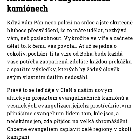
kamiónech
Když vám Pán něco položí na srdce a jste skutečně
hluboce přesvědčení, že to máte udělat, nezbývá
vám, než poslechnout. Vykročíte ve víře a začnete
dělat to, k čemu vás povolal. Ať už se jedná o
cokoliv, pochází-li ta vize od Boha, bude každá
vaše potřeba zaopatřená, zdoláte každou překážku
a spatříte výsledky, kterých by žádný člověk
svým vlastním úsilím nedosáhl.
Právě to se teď děje v CfaN s naším novým
africkým projektem evangelizačních kamiónů a
vesnických evangelizací, jejichž prostřednictvím
přinášíme evangelium lidem tam, kde jsou, a
nečekáme jen, zda přijdou na velká shromáždění.
Chceme evangeliem zaplavit celé regiony v okolí
kampaní!