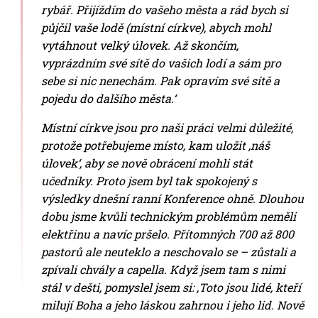
rybář. Přijíždím do vašeho města a rád bych si
půjčil vaše lodě (místní církve), abych mohl
vytáhnout velký úlovek. Až skončím,
vyprázdním své sítě do vašich lodí a sám pro
sebe si nic nenechám. Pak opravím své sítě a
pojedu do dalšího města.‘
Místní církve jsou pro naši práci velmi důležité,
protože potřebujeme místo, kam uložit ‚náš
úlovek‘, aby se nově obrácení mohli stát
učedníky. Proto jsem byl tak spokojený s
výsledky dnešní ranní Konference ohně. Dlouhou
dobu jsme kvůli technickým problémům neměli
elektřinu a navíc pršelo. Přítomných 700 až 800
pastorů ale neuteklo a neschovalo se – zůstali a
zpívali chvály a capella. Když jsem tam s nimi
stál v dešti, pomyslel jsem si: ‚Toto jsou lidé, kteří
milují Boha a jeho láskou zahrnou i jeho lid. Nově