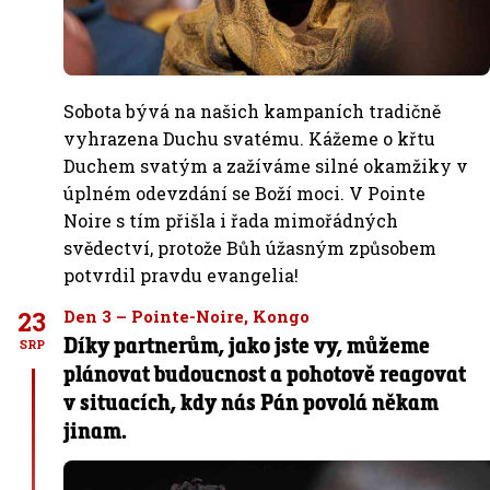
Sobota bývá na našich kampaních tradičně
vyhrazena Duchu svatému. Kážeme o křtu
Duchem svatým a zažíváme silné okamžiky v
úplném odevzdání se Boží moci. V Pointe
Noire s tím přišla i řada mimořádných
svědectví, protože Bůh úžasným způsobem
potvrdil pravdu evangelia!
23
Den 3 – Pointe-Noire, Kongo
Díky partnerům, jako jste vy, můžeme
SRP
plánovat budoucnost a pohotově reagovat
v situacích, kdy nás Pán povolá někam
jinam.