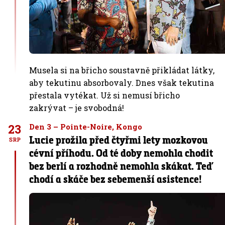
Musela si na břicho soustavně přikládat látky,
aby tekutinu absorbovaly. Dnes však tekutina
přestala vytékat. Už si nemusí břicho
zakrývat – je svobodná!
23
Den 3 – Pointe-Noire, Kongo
Lucie prožila před čtyřmi lety mozkovou
SRP
cévní příhodu. Od té doby nemohla chodit
bez berlí a rozhodně nemohla skákat. Teď
chodí a skáče bez sebemenší asistence!