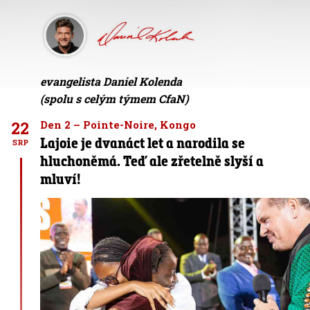
evangelista Daniel Kolenda
(spolu s celým týmem CfaN)
22
Den 2 – Pointe-Noire, Kongo
Lajoie je dvanáct let a narodila se
SRP
hluchoněmá. Teď ale zřetelně slyší a
mluví!