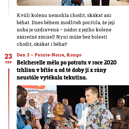
Kvůli kolenu nemohla chodit, skákat ani
běhat. Dnes během modliteb pocítila, že její
noha je uzdravená – nádor z jejího kolene
zázrečně zmizel! Nyní může bez bolestí
chodit, skákat i běhat!
23
Den 3 – Pointe-Noire, Kongo
Belcherelle měla po potratu v roce 2020
SRP
trhlinu v břiše a od té doby jí z rány
neustále vytékala tekutina.