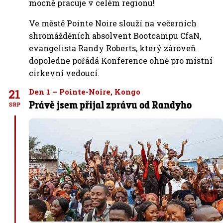
mocně pracuje v celém regionu!
Ve městě Pointe Noire slouží na večerních
shromážděních absolvent Bootcampu CfaN,
evangelista Randy Roberts, který zároveň
dopoledne pořádá Konference ohně pro místní
církevní vedoucí.
21
Den 1 – Pointe-Noire, Kongo
Právě jsem přijal zprávu od Randyho
SRP