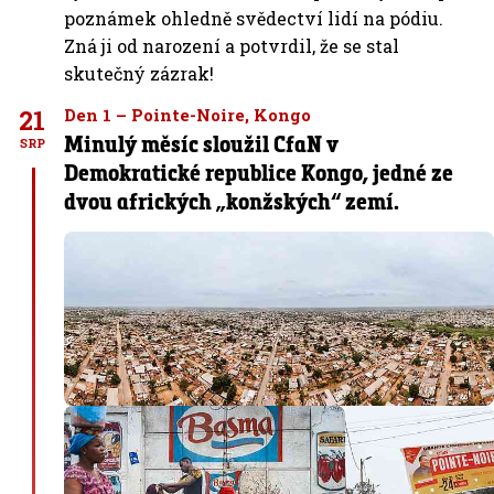
poznámek ohledně svědectví lidí na pódiu.
Zná ji od narození a potvrdil, že se stal
skutečný zázrak!
21
Den 1 – Pointe-Noire, Kongo
Minulý měsíc sloužil CfaN v
SRP
Demokratické republice Kongo, jedné ze
dvou afrických „konžských“ zemí.