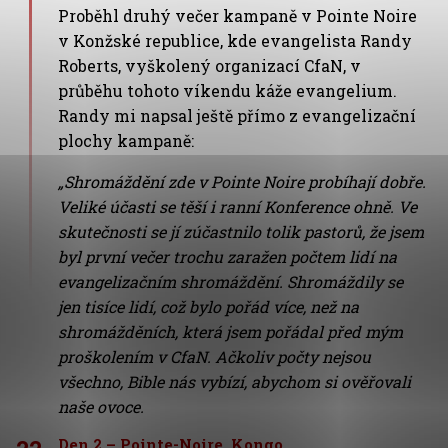
Proběhl druhý večer kampaně v Pointe Noire
v Konžské republice, kde evangelista Randy
Roberts, vyškolený organizací CfaN, v
průběhu tohoto víkendu káže evangelium.
Randy mi napsal ještě přímo z evangelizační
plochy kampaně:
„Shromáždění zde v Pointe Noire probíhají dobře.
Veliké účasti se těší i ranní Konference ohně. Ve
skutečnosti se jí zúčastnilo tolik pastorů, že jsem
byl první večer trochu zaražen počtem lidí na
evangelizačním shromáždění. Shromáždily se
jen tisíce lidí, což bylo pořád více, než na
shromážděních, která jsem pořádal před mým
proškolením v CfaN. Ačkoliv počty nejsou
všechno, Bible nás vybízí, abychom si ověřovali
naše ovoce.
Den 2 – Pointe-Noire, Kongo