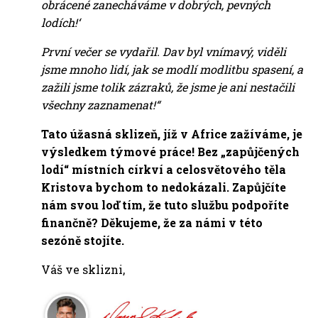
obrácené zanecháváme v dobrých, pevných
lodích!‘
První večer se vydařil. Dav byl vnímavý, viděli
jsme mnoho lidí, jak se modlí modlitbu spasení, a
zažili jsme tolik zázraků, že jsme je ani nestačili
všechny zaznamenat!“
Tato úžasná sklizeň, jíž v Africe zažíváme, je
výsledkem týmové práce! Bez „zapůjčených
lodí“ místních církví a celosvětového těla
Kristova bychom to nedokázali. Zapůjčíte
nám svou loď tím, že tuto službu podpoříte
finančně? Děkujeme, že za námi v této
sezóně stojíte.
Váš ve sklizni,