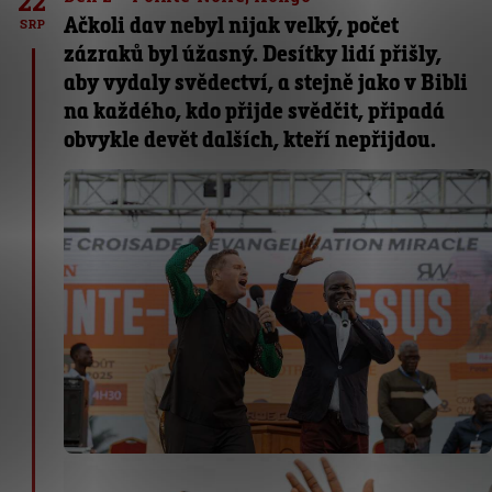
22
Ačkoli dav nebyl nijak velký, počet
SRP
zázraků byl úžasný. Desítky lidí přišly,
aby vydaly svědectví, a stejně jako v Bibli
na každého, kdo přijde svědčit, připadá
obvykle devět dalších, kteří nepřijdou.