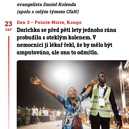
evangelista Daniel Kolenda
(spolu s celým týmem CfaN)
23
Den 3 – Pointe-Noire, Kongo
Dorichka se před pěti lety jednoho rána
SRP
probudila s oteklým kolenem. V
nemocnici jí lékař řekl, že by mělo být
amputováno, ale ona to odmítla.