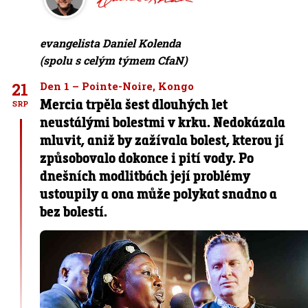
evangelista Daniel Kolenda
(spolu s celým týmem CfaN)
21
Den 1 – Pointe-Noire, Kongo
Mercia trpěla šest dlouhých let
SRP
neustálými bolestmi v krku. Nedokázala
mluvit, aniž by zažívala bolest, kterou jí
způsobovalo dokonce i pití vody. Po
dnešních modlitbách její problémy
ustoupily a ona může polykat snadno a
bez bolestí.