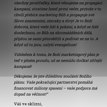
všechny prostředky, které věnujeme na propagaci
kampaní, utratíme hned první večer, protože v tu
chvíli přebírá marketing Bůh a propaguje své
Slovo znameními, zázraky a divy! Je to Boží
dobrota, která vede lidi k pokání, a když se lidé
doslechnou, co Bůh na shromážděních dělá,
přijdou se sami přesvědčit a podívat se na to. A
když už tu jsou, uslyší evangelium!
Vzhledem k tomu, že Boží marketingový plán je
teď v plném proudu, už se nemůžu dočkat zítřejší
kampaně!
Děkujeme, že jste důležitou součástí Božího
plánu. Vaše pokračující partnerství pomáhá
financovat miliony spasení – vaše podpora má
dopad na věčnost!“
Váš ve sklizni,