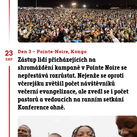
23
Den 3 – Pointe-Noire, Kongo
Zástup lidí přicházejících na
SRP
shromáždění kampaně v Pointe Noire se
nepřestává rozrůstat. Nejenže se oproti
včerejšku zvětšil počet návštěvníků
večerní evangelizace, ale zvedl se i počet
pastorů a vedoucích na ranním setkání
Konference ohně.