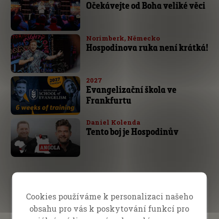
Očekávejte od Boha veliké věci
Norimberk, Německo
Hospodinova ruka není krátká!
2027
Evangelizační škola ve
Frankfurtu
Daniel Kolenda
Tento boj je Hospodinův
Prosba o modlitbu
Cookies používáme k personalizaci našeho
obsahu pro vás k poskytování funkcí pro