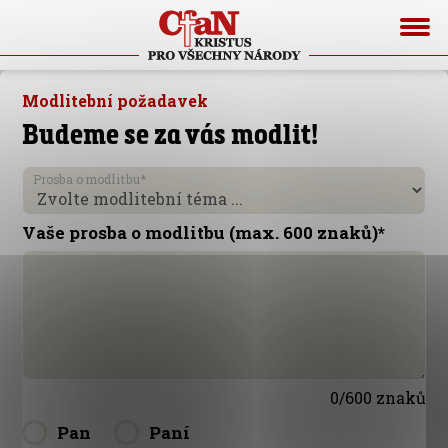
Modlitební požadavek
Budeme se za vás modlit!
Prosba o modlitbu
*
Vaše prosba o modlitbu (max. 600 znaků)
*
0/600 znaků
Pan
Paní