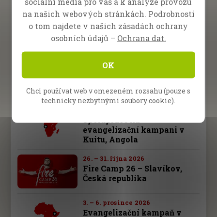
sociální média pro vás a k analýze provozu
Dary
na našich webových stránkách. Podrobnosti
o tom najdete v našich zásadách ochrany
osobních údajů –
Ochrana dat.
Budoucí akce
OK
10. – 13. září 2026
Společná kampaň evangelia
v Malanje, Angola
Chci používat web v omezeném rozsahu (pouze s
technicky nezbytnými soubory cookie).
17. – 20. září 2026
Spolupráce na
evangelizační kampani v
Kuitu, Angola
26. – 31. října 2026
Fire Camp 26 – Slavíkov,
Česká republika
3. – 6. prosince 2026
Evangelizační kampaň v