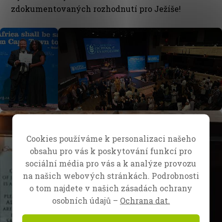
zdokumentovaných rozhodnutí pro Ježíše!
Cookies používáme k personalizaci našeho
obsahu pro vás k poskytování funkcí pro
sociální média pro vás a k analýze provozu
na našich webových stránkách. Podrobnosti
o tom najdete v našich zásadách ochrany
osobních údajů –
Ochrana dat.