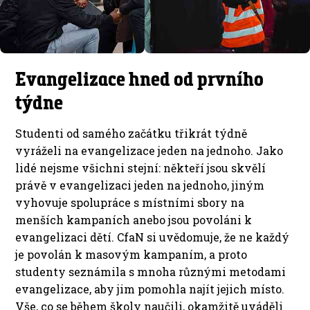
Evangelizace hned od prvního
týdne
Studenti od samého začátku třikrát týdně
vyráželi na evangelizace jeden na jednoho. Jako
lidé nejsme všichni stejní: někteří jsou skvělí
právě v evangelizaci jeden na jednoho, jiným
vyhovuje spolupráce s místními sbory na
menších kampaních anebo jsou povoláni k
evangelizaci dětí. CfaN si uvědomuje, že ne každý
je povolán k masovým kampaním, a proto
studenty seznámila s mnoha různými metodami
evangelizace, aby jim pomohla najít jejich místo.
Vše, co se během školy naučili, okamžitě uváděli