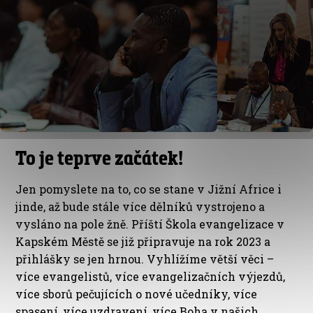
To je teprve začátek!
Jen pomyslete na to, co se stane v Jižní Africe i
jinde, až bude stále více dělníků vystrojeno a
vysláno na pole žně. Příští Škola evangelizace v
Kapském Městě se již připravuje na rok 2023 a
přihlášky se jen hrnou. Vyhlížíme větší věci –
více evangelistů, více evangelizačních výjezdů,
více sborů pečujících o nové učedníky, více
spasení, více uzdravení, více Boha v našich