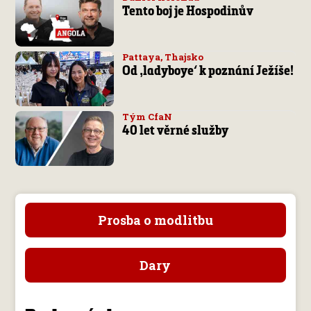
Tento boj je Hospodinův
Pattaya, Thajsko
Od ‚ladyboye‘ k poznání Ježíše!
Tým CfaN
40 let věrné služby
Prosba o modlitbu
Dary