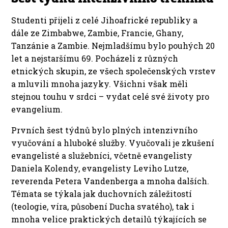
Studenti přijeli z celé Jihoafrické republiky a
dále ze Zimbabwe, Zambie, Francie, Ghany,
Tanzánie a Zambie. Nejmladšímu bylo pouhých 20
let a nejstaršímu 69. Pocházeli z různých
etnických skupin, ze všech společenských vrstev
a mluvili mnoha jazyky. Všichni však měli
stejnou touhu v srdci – vydat celé své životy pro
evangelium.
Prvních šest týdnů bylo plných intenzivního
vyučování a hluboké služby. Vyučovali je zkušení
evangelisté a služebníci, včetně evangelisty
Daniela Kolendy, evangelisty Leviho Lutze,
reverenda Petera Vandenberga a mnoha dalších.
Témata se týkala jak duchovních záležitostí
(teologie, víra, působení Ducha svatého), tak i
mnoha velice praktických detailů týkajících se