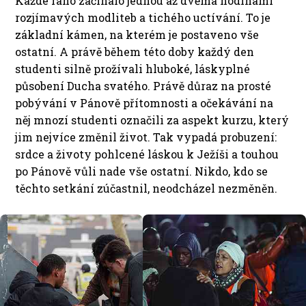
Každé ráno začínalo jednou až dvěma hodinami
rozjímavých modliteb a tichého uctívání. To je
základní kámen, na kterém je postaveno vše
ostatní. A právě během této doby každý den
studenti silně prožívali hluboké, láskyplné
působení Ducha svatého. Právě důraz na prosté
pobývání v Pánově přítomnosti a očekávání na
něj mnozí studenti označili za aspekt kurzu, který
jim nejvíce změnil život. Tak vypadá probuzení:
srdce a životy pohlcené láskou k Ježíši a touhou
po Pánově vůli nade vše ostatní. Nikdo, kdo se
těchto setkání zúčastnil, neodcházel nezměněn.