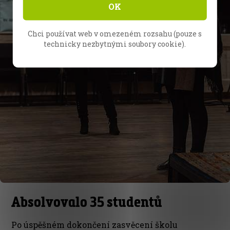
OK
Chci používat web v omezeném rozsahu (pouze s
technicky nezbytnými soubory cookie).
Absolvovalo 35 studentů
Po úspěšném dokončení zasvěcení školu