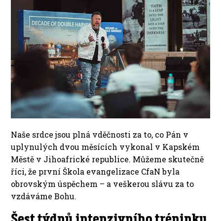
Naše srdce jsou plná vděčnosti za to, co Pán v
uplynulých dvou měsících vykonal v Kapském
Městě v Jihoafrické republice. Můžeme skutečně
říci, že první Škola evangelizace CfaN byla
obrovským úspěchem – a veškerou slávu za to
vzdáváme Bohu.
Šest týdnů intenzivního tréninku