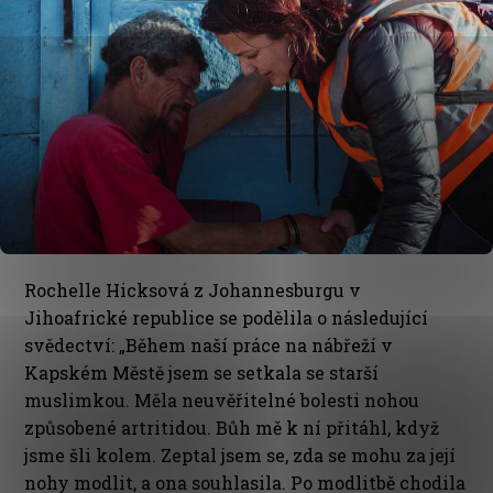
Rochelle Hicksová z Johannesburgu v
Jihoafrické republice se podělila o následující
svědectví: „Během naší práce na nábřeží v
Kapském Městě jsem se setkala se starší
muslimkou. Měla neuvěřitelné bolesti nohou
způsobené artritidou. Bůh mě k ní přitáhl, když
jsme šli kolem. Zeptal jsem se, zda se mohu za její
nohy modlit, a ona souhlasila. Po modlitbě chodila