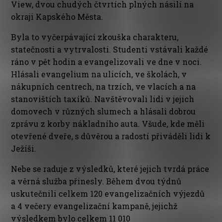
View, dvou chudých čtvrtích plných násilí na
okraji Kapského Města.
Byla to vyčerpávající zkouška charakteru,
statečnosti a vytrvalosti. Studenti vstávali každé
ráno v pět hodin a evangelizovali ve dne v noci.
Hlásali evangelium na ulicích, ve školách, v
nákupních centrech, na trzích, ve vlacích a na
stanovištích taxíků. Navštěvovali lidi v jejich
domovech v různých slumech a hlásali dobrou
zprávu z korby nákladního auta. Všude, kde měli
otevřené dveře, s důvěrou a radostí přiváděli lidi k
Ježíši.
Nebe se raduje z výsledků, které jejich tvrdá práce
a věrná služba přinesly. Během dvou týdnů
uskutečnili celkem 120 evangelizačních výjezdů
a 4 večery evangelizační kampaně, jejichž
výsledkem bylo celkem 11 010