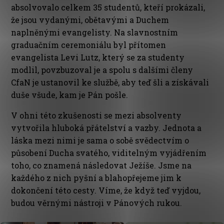
absolvovalo celkem 35 studentů, kteří prokázali,
že jsou vydanými, obětavými a Duchem
naplněnými evangelisty. Na slavnostním
graduačním ceremoniálu byl přítomen
evangelista Levi Lutz, který se za studenty
modlil, povzbuzoval je a spolu s dalšími členy
CfaN je ustanovil ke službě, aby teď šli a získávali
duše všude, kam je Pán pošle.
V ohni této zkušenosti se mezi absolventy
vytvořila hluboká přátelství a vazby. Jednota a
láska mezi nimi je sama o sobě svědectvím o
působení Ducha svatého, viditelným vyjádřením
toho, co znamená následovat Ježíše. Jsme na
každého z nich pyšní a blahopřejeme jim k
dokončení této cesty. Víme, že když teď vyjdou,
budou věrnými nástroji v Pánových rukou.