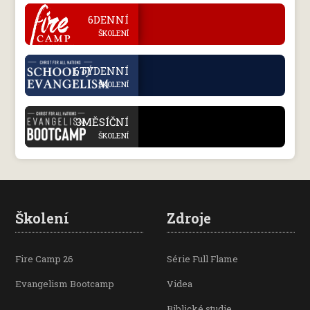
.
6DENNÍ
ŠKOLENÍ
.
6TÝDENNÍ
ŠKOLENÍ
.
3MĚSÍČNÍ
ŠKOLENÍ
Školení
Zdroje
Fire Camp 26
Série Full Flame
Evangelism Bootcamp
Videa
Biblické studie