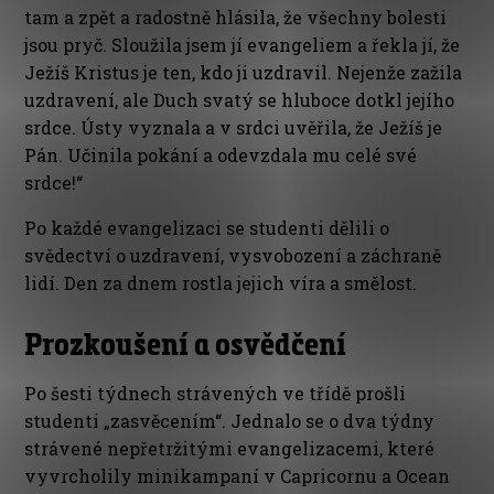
tam a zpět a radostně hlásila, že všechny bolesti
jsou pryč. Sloužila jsem jí evangeliem a řekla jí, že
Ježíš Kristus je ten, kdo ji uzdravil. Nejenže zažila
uzdravení, ale Duch svatý se hluboce dotkl jejího
srdce. Ústy vyznala a v srdci uvěřila, že Ježíš je
Pán. Učinila pokání a odevzdala mu celé své
srdce!“
Po každé evangelizaci se studenti dělili o
svědectví o uzdravení, vysvobození a záchraně
lidí. Den za dnem rostla jejich víra a smělost.
Prozkoušení a osvědčení
Po šesti týdnech strávených ve třídě prošli
studenti „zasvěcením“. Jednalo se o dva týdny
strávené nepřetržitými evangelizacemi, které
vyvrcholily minikampaní v Capricornu a Ocean