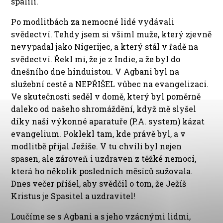
spálili.
Po modlitbách za nemocné lidé vydávali
svědectví. Tehdy jsem si všiml muže, který zjevně
nevypadal jako Nigerijec, a který stál v řadě na
svědectví. Řekl mi, že je z Indie, a že byl do
dnešního dne hinduistou. V Agbani byl na
služební cestě a NEPŘIŠEL vůbec na evangelizaci.
Ve skutečnosti seděl v domě, který byl poměrně
daleko od našeho shromáždění, když mě slyšel
díky naší výkonné aparatuře (P.A. system) kázat
evangelium. Poklekl tam, kde právě byl, a v
modlitbě přijal Ježíše. V tu chvíli byl nejen
spasen, ale zároveň i uzdraven z těžké nemoci,
která ho několik posledních měsíců sužovala.
Dnes večer přišel, aby svědčil o tom, že Ježíš
Kristus je Spasitel a uzdravitel!
Loučíme se s Agbani a s jeho vzácnými lidmi,