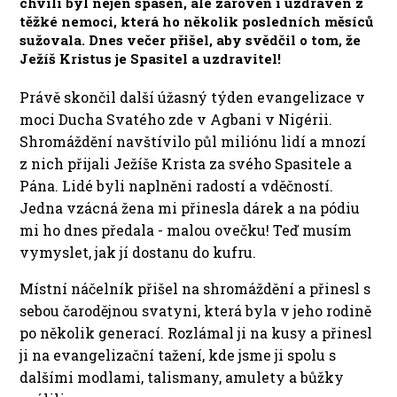
chvíli byl nejen spasen, ale zároveň i uzdraven z
těžké nemoci, která ho několik posledních měsíců
sužovala. Dnes večer přišel, aby svědčil o tom, že
Ježíš Kristus je Spasitel a uzdravitel!
Právě skončil další úžasný týden evangelizace v
moci Ducha Svatého zde v Agbani v Nigérii.
Shromáždění navštívilo půl miliónu lidí a mnozí
z nich přijali Ježíše Krista za svého Spasitele a
Pána. Lidé byli naplněni radostí a vděčností.
Jedna vzácná žena mi přinesla dárek a na pódiu
mi ho dnes předala - malou ovečku! Teď musím
vymyslet, jak jí dostanu do kufru.
Místní náčelník přišel na shromáždění a přinesl s
sebou čarodějnou svatyni, která byla v jeho rodině
po několik generací. Rozlámal ji na kusy a přinesl
ji na evangelizační tažení, kde jsme ji spolu s
dalšími modlami, talismany, amulety a bůžky