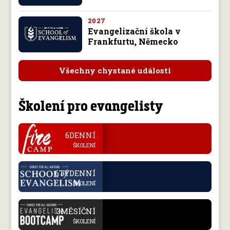
2027
Evangelizační škola v
Frankfurtu, Německo
Všechny chystané události
Školení pro evangelisty
.
6DENNÍ
ŠKOLENÍ
.
6TÝDENNÍ
ŠKOLENÍ
.
3MĚSÍČNÍ
ŠKOLENÍ