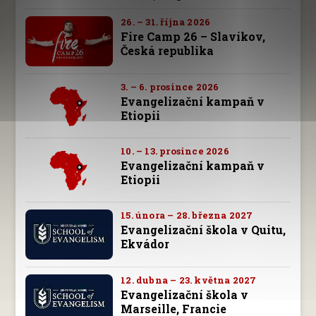
26. – 31. října 2026
Fire Camp 26 – Slavíkov,
Česká republika
3. – 6. prosince 2026
Evangelizační kampaň v
Etiopii
10. – 13. prosince 2026
Evangelizační kampaň v
Etiopii
15. února – 28. března 2027
Evangelizační škola v Quitu,
Ekvádor
12. dubna – 23. května 2027
Evangelizační škola v
Marseille, Francie