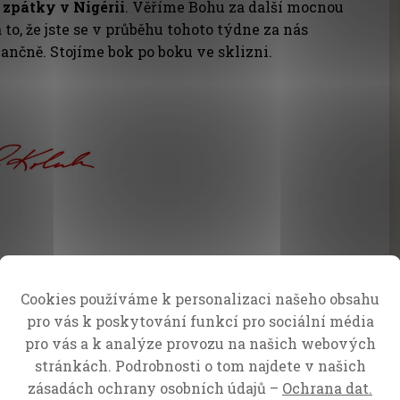
zpátky v Nigérii
. Věříme Bohu za další mocnou
to, že jste se v průběhu tohoto týdne za nás
nančně. Stojíme bok po boku ve sklizni.
Cookies používáme k personalizaci našeho obsahu
pro vás k poskytování funkcí pro sociální média
pro vás a k analýze provozu na našich webových
stránkách. Podrobnosti o tom najdete v našich
zásadách ochrany osobních údajů –
Ochrana dat.