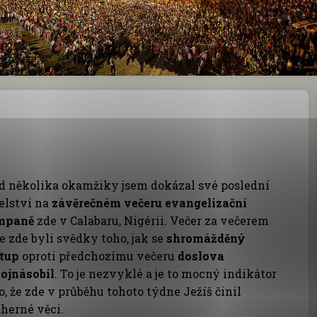
d několika okamžiky jsem dokázal své poslední
elství na
závěrečném večeru evangelizační
mpaně
zde v Calabaru, Nigérii. Večer za večerem
e zde byli svědky toho, jak se
shromážděný
tup
oproti předchozímu večeru
doslova
ojnásobil
. To je nezvyklé a je to mocný indikátor
o, že zde v průběhu tohoto týdne Ježíš činil
herné věci.