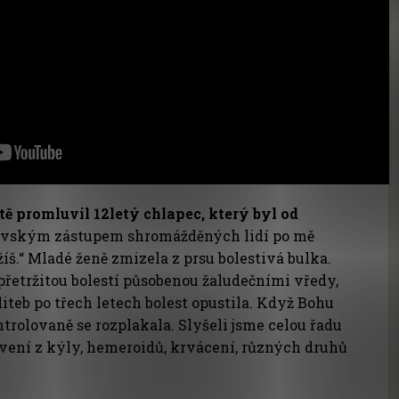
tě promluvil 12letý chlapec, který byl od
rovským zástupem shromážděných lidí po mě
ežíš.“ Mladé ženě zmizela z prsu bolestivá bulka.
epřetržitou bolestí působenou žaludečními vředy,
liteb po třech letech bolest opustila. Když Bohu
trolovaně se rozplakala. Slyšeli jsme celou řadu
avení z kýly, hemeroidů, krvácení, různých druhů