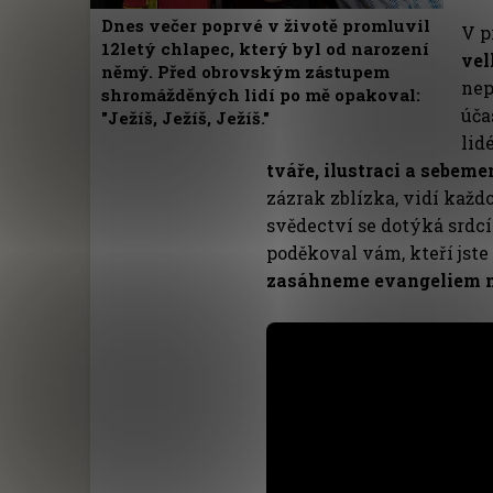
Dnes večer poprvé v životě promluvil
V p
12letý chlapec, který byl od narození
vel
němý. Před obrovským zástupem
nep
shromážděných lidí po mě opakoval:
úča
"Ježíš, Ježíš, Ježíš."
lid
tváře, ilustraci a sebem
zázrak zblízka, vidí každ
svědectví se dotýká srdc
poděkoval vám, kteří jste
zasáhneme evangeliem m