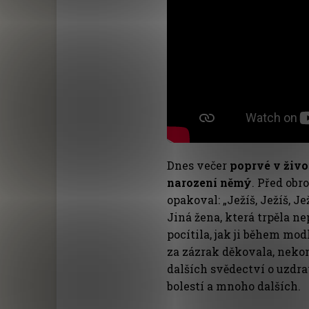
Dnes večer
poprvé v živo
narození němý
. Před ob
opakoval: „Ježíš, Ježíš, J
Jiná žena, která trpěla n
pocítila, jak ji během mod
za zázrak děkovala, nekon
dalších svědectví o uzdr
bolestí a mnoho dalších.