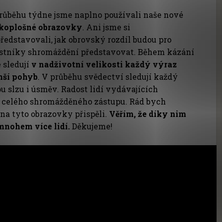
růběhu týdne jsme naplno používali naše nové
koplošné obrazovky
. Ani jsme si
ředstavovali, jak obrovský rozdíl budou pro
stníky shromáždění představovat. Během kázání
é sledují
v nadživotní velikosti každý výraz
enší pohyb
. V průběhu svědectví sledují každý
ou slzu i úsměv. Radost lidí vydávajících
í celého shromážděného zástupu. Rád bych
 na tyto obrazovky přispěli.
Věřím, že díky nim
nohem více lidí.
Děkujeme!