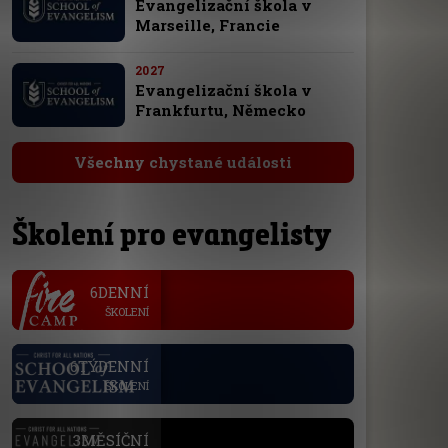
Evangelizační škola v
Marseille, Francie
2027
Evangelizační škola v
Frankfurtu, Německo
Všechny chystané události
Školení pro evangelisty
.
6DENNÍ
ŠKOLENÍ
.
6TÝDENNÍ
ŠKOLENÍ
.
3MĚSÍČNÍ