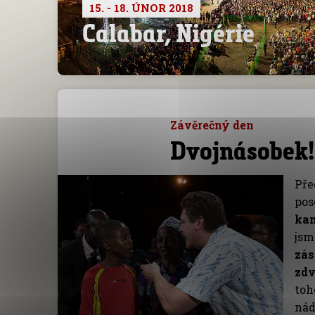
15. - 18. ÚNOR 2018
Calabar, Nigérie
Závěrečný den
Dvojnásobek!
Pře
pos
ka
jsm
zás
zdv
toh
nád