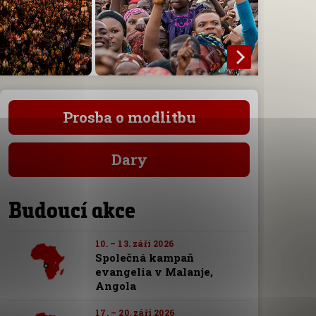
Prosba o modlitbu
Dary
Budoucí akce
10. – 13. září 2026
Společná kampaň
evangelia v Malanje,
Angola
17. – 20. září 2026