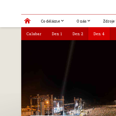
Co děláme
O nás
Zdroje
Calabar
Den 1
Den 2
Den 4