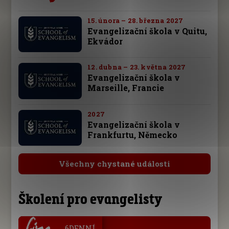
15. února – 28. března 2027
Evangelizační škola v Quitu,
Ekvádor
12. dubna – 23. května 2027
Evangelizační škola v
Marseille, Francie
2027
Evangelizační škola v
Frankfurtu, Německo
Všechny chystané události
Školení pro evangelisty
.
6DENNÍ