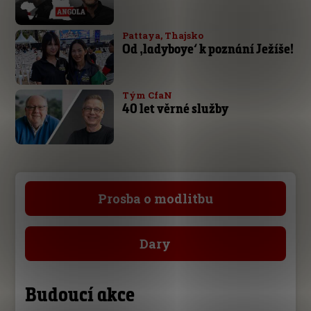
Pattaya, Thajsko
Od ‚ladyboye‘ k poznání Ježíše!
Tým CfaN
40 let věrné služby
Prosba o modlitbu
Dary
Budoucí akce