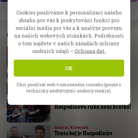
Cookies používáme k personalizaci našeho
obsahu pro vás k poskytování funkcí pro
sociální média pro vás a k analýze provozu
Čerstvé zprávy
na našich webových stránkách. Podrobnosti
o tom najdete v našich zásadách ochrany
Fire Camp 26
osobních údajů –
Ochrana dat.
Slavíkov, Česká republika
OK
Škola evangelizace
Očekávejte od Boha veliké věci
Chci používat web v omezeném rozsahu (pouze s
technicky nezbytnými soubory cookie).
Norimberk, Německo
Hospodinova ruka není krátká!
Daniel Kolenda
Tento boj je Hospodinův