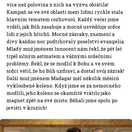
více než polovina z nich na výzvu obrátila!
Kampaň se ve své oblasti mezi lidmi rychle stala
hlavním tématem rozhovorů. Každý večer jsme
viděli, jak Bůh zasahuje a mocně usvědčuje srdce
lidí z jejich hříchů. Mocné zázraky, znamení a
divy každou noc podtrhovaly poselství evangelia.
Mladý muž jménem Innocent nám řekl, že pět let
trpěl silným astmatem a vážnými srdečními
problémy. Řekl, že se modlil k Bohu a ve svém
srdci věřil, že ho Bůh uzdraví, a dostal svůj zázrak!
Další muž jménem Madagar měl několik měsíců
vykloubené koleno. Když jsme se za nemocného
modlili, jeho koleno se okamžitě vrátilo jako
magnet zpět na své místo. Běhali jsme spolu po
jevišti v kruzích!