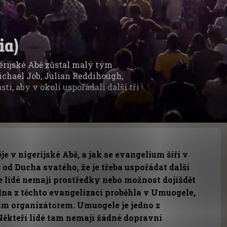
ia)
erijské Abě zůstal malý tým
ichael Job, Julian Reddihough,
i, aby v okolí uspořádali další tři
je v nigerijské Abě, a jak se evangelium šíří v
e od Ducha svatého, že je třeba uspořádat další
 lidé nemají prostředky nebo možnost dojíždět
a z těchto evangelizací proběhla v Umuogele,
ím organizátorem. Umuogele je jedno z
Někteří lidé tam nemají žádné dopravní