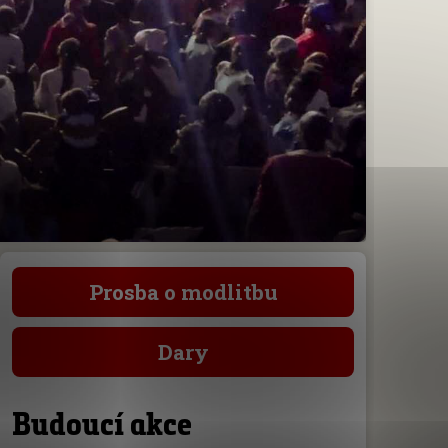
Prosba o modlitbu
Dary
Budoucí akce