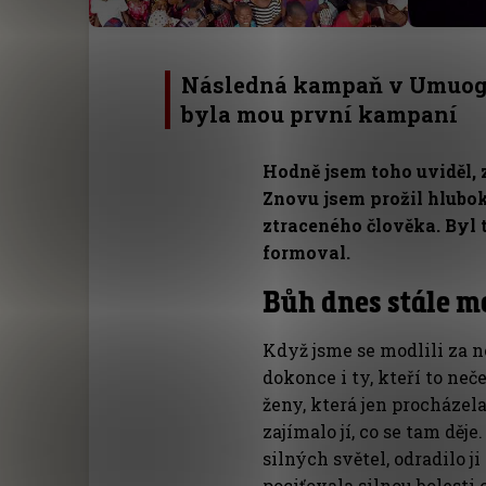
Následná kampaň v Umuog
byla mou první kampaní
Hodně jsem toho uviděl, z
Znovu jsem prožil hlubo
ztraceného člověka. Byl 
formoval.
Bůh dnes stále m
Když jsme se modlili za 
dokonce i ty, kteří to neč
ženy, která jen procháze
zajímalo jí, co se tam děj
silných světel, odradilo j
pociťovala silnou bolesti 