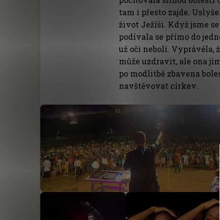
tam i přesto zajde. Uslyše
život Ježíši. Když jsme se
podívala se přímo do jedno
už oči nebolí. Vyprávěla, ž
může uzdravit, ale ona jim
po modlitbě zbavena boles
navštěvovat církev.