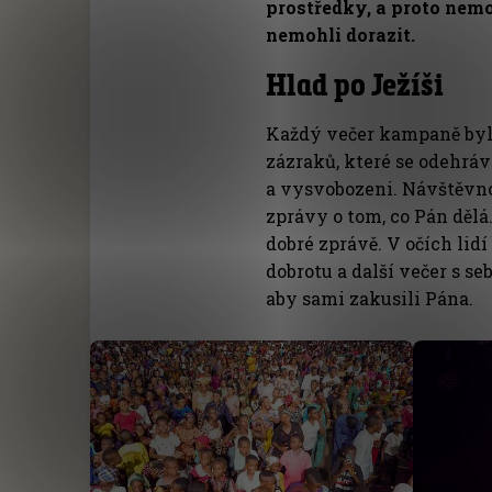
prostředky, a proto nem
nemohli dorazit.
Hlad po Ježíši
Každý večer kampaně byl
zázraků, které se odehráv
a vysvobozeni. Návštěvnos
zprávy o tom, co Pán dělá.
dobré zprávě. V očích lidí 
dobrotu a další večer s se
aby sami zakusili Pána.