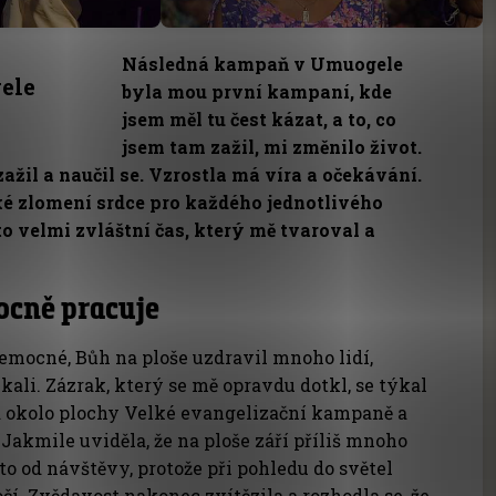
Následná kampaň v Umuogele
ele
byla mou první kampaní
, kde
jsem měl tu čest kázat, a to, co
jsem tam zažil, mi změnilo život.
ažil a naučil se. Vzrostla má víra a očekávání.
ké zlomení srdce pro každého jednotlivého
to velmi zvláštní čas, který mě tvaroval a
ocně pracuje
nemocné, Bůh na ploše uzdravil mnoho lidí,
ekali. Zázrak, který se mě opravdu dotkl, se týkal
la okolo plochy Velké evangelizační kampaně a
e. Jakmile uviděla, že na ploše září příliš mnoho
i to od návštěvy, protože při pohledu do světel
očí. Zvědavost nakonec zvítězila a rozhodla se, že