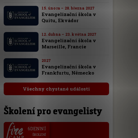
15. února – 28. března 2027
Evangelizační škola v
Quitu, Ekvádor
12. dubna – 23. května 2027
Evangelizační škola v
Marseille, Francie
2027
Evangelizační škola v
Frankfurtu, Německo
Všechny chystané události
Školení pro evangelisty
.
6DENNÍ
ŠKOLENÍ