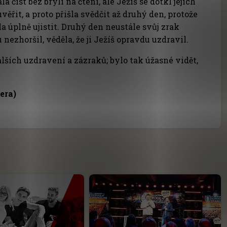
 číst bez brýlí na čtení, ale Ježíš se dotkl jejích
ěřit, a proto přišla svědčit až druhý den, protože
a úplně ujistit. Druhý den neustále svůj zrak
 nezhoršil, věděla, že ji Ježíš opravdu uzdravil.
alších uzdravení a zázraků; bylo tak úžasné vidět,
era)