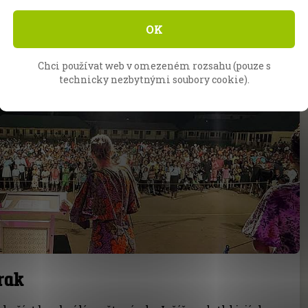
OK
Chci používat web v omezeném rozsahu (pouze s
technicky nezbytnými soubory cookie).
rak