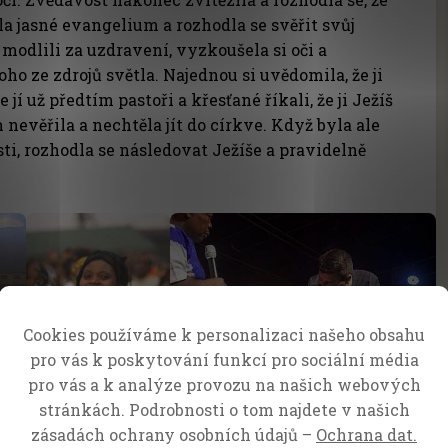
la jasné evangelium a rozhodla se svěřit svůj
 modlili za uzdravení, vyzkoušela si oči a
ho ze zdrojů světla. Najednou si uvědomila, že ji
e jí už předtím pastoři a křesťané říkali, že ji Ježíš
 nevěřila a nechtěla jít do církve. Když byla ale
ti, rozhodla se následovat Ježíše a pravidelně
Cookies používáme k personalizaci našeho obsahu
pro vás k poskytování funkcí pro sociální média
pro vás a k analýze provozu na našich webových
stránkách. Podrobnosti o tom najdete v našich
zásadách ochrany osobních údajů –
Ochrana dat.