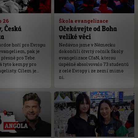
p 26
Škola evangelizace
, Česká
Očekávejte od Boha
ka
veliké věci
srdce hoří pro Evropu
Nedávno jsme v Německu
evangeliem, pak je
dokončili čtvrtý ročník Školy
přesně pro Tebe.
evangelizace CfaN, kterou
á tyto kempy pro
úspěšně absolvovalo 73 studentů
gelisty. Cílem je…
z celé Evropy i ze zemí mimo
ni.