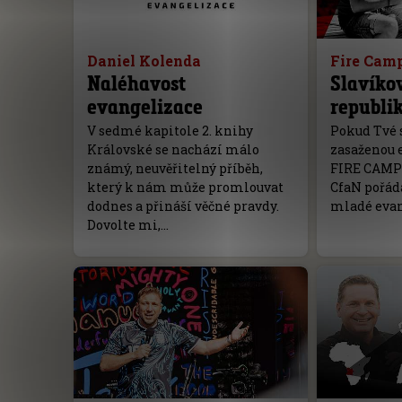
Daniel Kolenda
Fire Cam
Naléhavost
Slavíkov
evangelizace
republi
V sedmé kapitole 2. knihy
Pokud Tvé 
Královské se nachází málo
zasaženou 
známý, neuvěřitelný příběh,
FIRE CAMP 
který k nám může promlouvat
CfaN pořád
dodnes a přináší věčné pravdy.
mladé evan
Dovolte mi,…