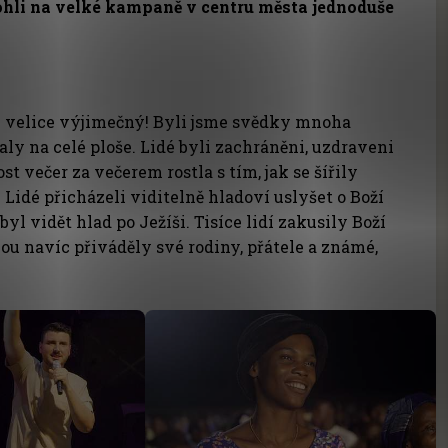
ohli na velké kampaně v centru města jednoduše
 velice výjimečný! Byli jsme svědky mnoha
aly na celé ploše. Lidé byli zachráněni, uzdraveni
t večer za večerem rostla s tím, jak se šířily
 Lidé přicházeli viditelně hladoví uslyšet o Boží
byl vidět hlad po Ježíši. Tisíce lidí zakusily Boží
bou navíc přiváděly své rodiny, přátele a známé,