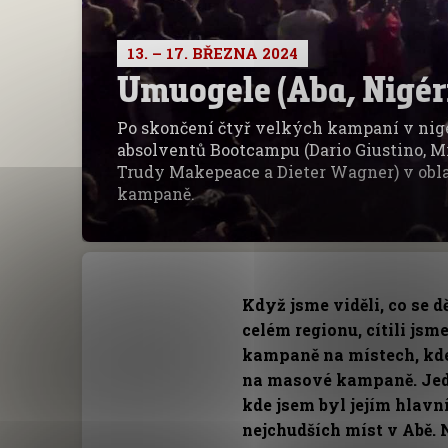
13. – 17. BŘEZNA 2024
Umuogele (Aba, Nigér
Po skončení čtyř velkých kampaní v nig
absolventů Bootcampu (Dario Giustino, M
Trudy Makepeace a Dieter Wagner) v oblast
kampaně.
Když jsme viděli, co se dě
celém regionu, cítili jsm
kampaně na místech, kde
na masové kampaně. Jedn
kde jsem byl jejím hlavn
nejchudších míst v Abě. 