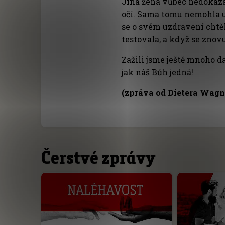
Jiná žena vůbec nedokázala
očí. Sama tomu nemohla uv
se o svém uzdravení chtěl
testovala, a když se znovu
Zažili jsme ještě mnoho d
jak náš Bůh jedná!
(zpráva od Dietera Wagn
Čerstvé zprávy