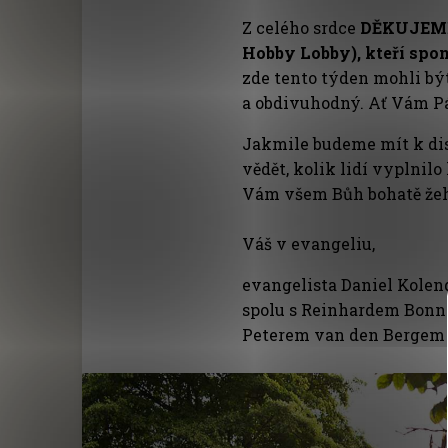
Z celého srdce
DĚKUJEME 
Hobby Lobby), kteří spo
zde tento týden mohli být
a obdivuhodný. Ať Vám Pá
Jakmile budeme mít k dis
vědět, kolik lidí vyplnil
Vám všem Bůh bohatě ž
Váš v evangeliu,
evangelista Daniel Kole
spolu s Reinhardem Bon
Peterem van den Bergem