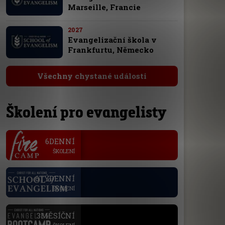
Marseille, Francie
2027
Evangelizační škola v
Frankfurtu, Německo
Všechny chystané události
Školení pro evangelisty
.
6DENNÍ
ŠKOLENÍ
.
6TÝDENNÍ
ŠKOLENÍ
.
3MĚSÍČNÍ