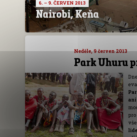
6. – 9. ČERVEN 2013
Nairobi, Keňa
Neděle, 9 červen 2013
Park Uhuru p
Dne
eva
Par
ani
moc
pro
vše
lid