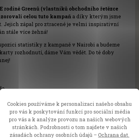
rodině Greenů (vlastníků obchodního řetězce
nzorovali celou tuto kampaň
a díky kterým jsme
. Jejich zápal pro ztracené je velmi inspirativní
n stále více žehná!
pozici statistiky z kampaně v Nairobi a budeme
o karty rozhodnutí, dáme Vám vědět. Do té doby
ehnej!
nda
nkem,
Cookies používáme k personalizaci našeho obsahu
 a celým týmem CfaN
pro vás k poskytování funkcí pro sociální média
pro vás a k analýze provozu na našich webových
stránkách. Podrobnosti o tom najdete v našich
zásadách ochrany osobních údajů –
Ochrana dat.