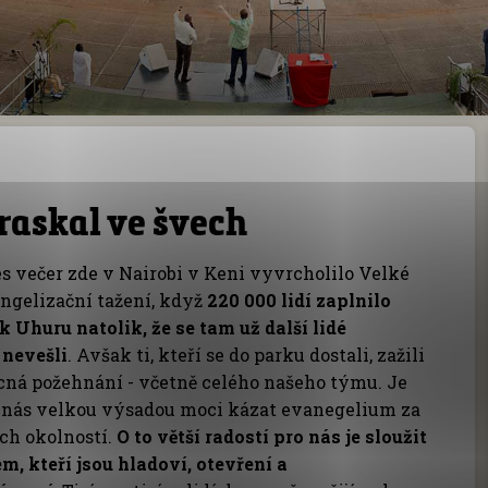
raskal ve švech
s večer zde v Nairobi v Keni vyvrcholilo Velké
ngelizační tažení, když
220 000 lidí zaplnilo
k Uhuru natolik, že se tam už další lidé
nevešli
. Avšak ti, kteří se do parku dostali, zažili
ná požehnání - včetně celého našeho týmu. Je
 nás velkou výsadou moci kázat evanegelium za
ch okolností.
O to větší radostí pro nás je sloužit
em, kteří jsou hladoví, otevření a