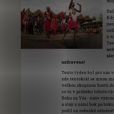
můž
Dal
Kdy
jse
uzd
z v
Tat
ucí
slo
uzdravena!
Tento týden byl pro nás v
zde tentokrát se mnou mo
velkou skupinou hostů dos
co tu v průběhu tohoto tý
Bohu za Vás - naše vzácné
a stojí s námi bok po bok
podíl na nebeské odměně!