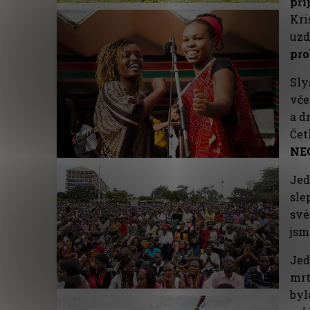
při
Kri
uzd
pro
Sly
vče
a d
Čet
NE
Jed
sle
své
jsm
Jed
mrt
byl