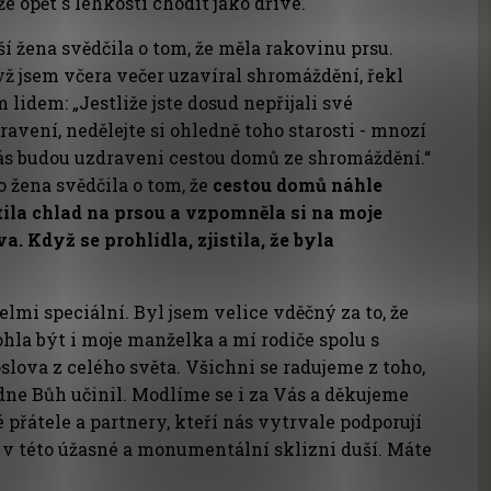
e opět s lehkostí chodit jako dříve.
ší žena svědčila o tom, že měla rakovinu prsu.
ž jsem včera večer uzavíral shromáždění, řekl
m lidem: „Jestliže jste dosud nepřijali své
ravení, nedělejte si ohledně toho starosti - mnozí
ás budou uzdraveni cestou domů ze shromáždění.“
o žena svědčila o tom, že
cestou domů náhle
tila chlad na prsou a vzpomněla si na moje
va. Když se prohlídla, zjistila, že byla
elmi speciální. Byl jsem velice vděčný za to, že
hla být i moje manželka a mí rodiče spolu s
lova z celého světa. Všichni se radujeme z toho,
dne Bůh učinil. Modlíme se i za Vás a děkujeme
 přátele a partnery, kteří nás vytrvale podporují
u v této úžasné a monumentální sklizni duší. Máte