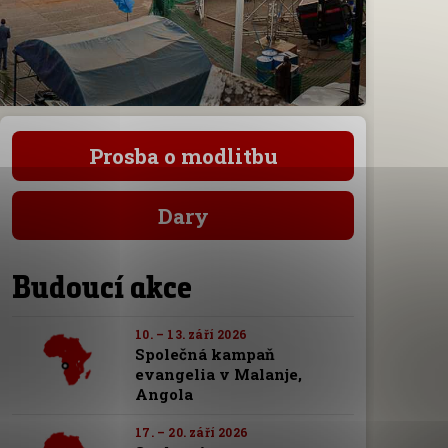
Prosba o modlitbu
Dary
Budoucí akce
10. – 13. září 2026
Společná kampaň
evangelia v Malanje,
Angola
17. – 20. září 2026