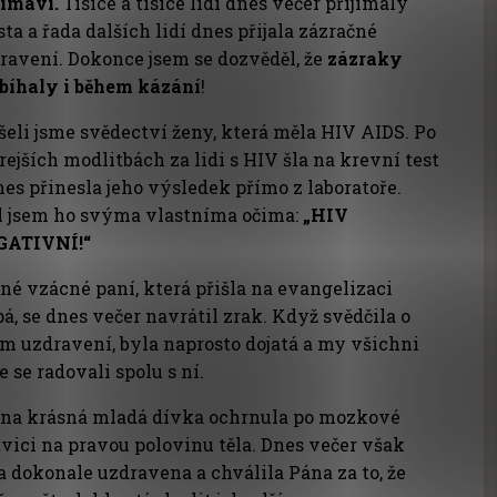
jímaví.
Tisíce a tisíce lidí dnes večer přijímaly
sta a řada dalších lidí dnes přijala zázračné
ravení. Dokonce jsem se dozvěděl, že
zázraky
bíhaly i během kázání
!
šeli jsme svědectví ženy, která měla HIV AIDS. Po
rejších modlitbách za lidi s HIV šla na krevní test
nes přinesla jeho výsledek přímo z laboratoře.
l jsem ho svýma vlastníma očima:
„HIV
GATIVNÍ!“
né vzácné paní, která přišla na evangelizaci
pá, se dnes večer navrátil zrak. Když svědčila o
m uzdravení, byla naprosto dojatá a my všichni
e se radovali spolu s ní.
na krásná mladá dívka ochrnula po mozkové
vici na pravou polovinu těla. Dnes večer však
a dokonale uzdravena a chválila Pána za to, že