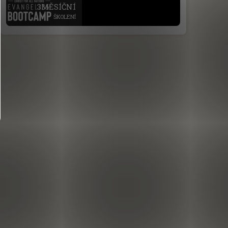
.
3MĚSÍČNÍ
ŠKOLENÍ