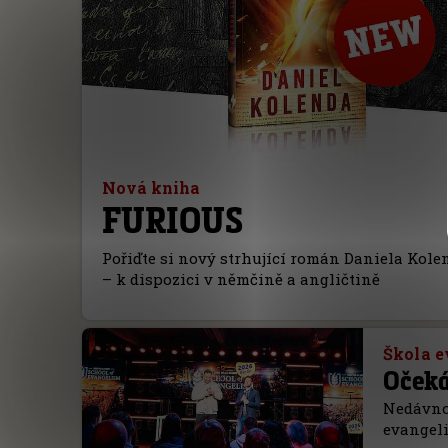
Nová kniha
FURIOUS
Pořiďte si nový strhující román Daniela Kole
– k dispozici v němčině a angličtině
Škola e
Očeká
Nedávno 
evangeli