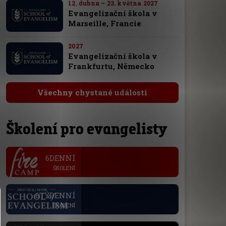
12. dubna – 23. května 2027
Evangelizační škola v
Marseille, Francie
2027
Evangelizační škola v
Frankfurtu, Německo
Všechny chystané události
Školení pro evangelisty
.
6DENNÍ
ŠKOLENÍ
.
6TÝDENNÍ
ŠKOLENÍ