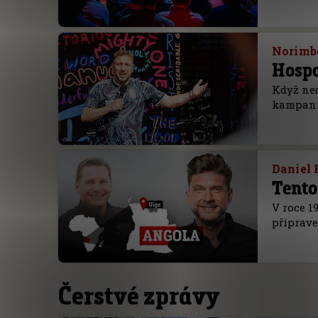
Norimb
Hospo
Když ned
kampani
Daniel 
Tento
V roce 19
připrave
Čerstvé zprávy