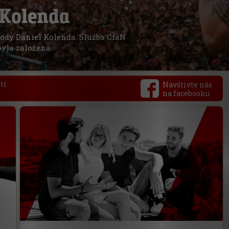
 Kolenda
rody Daniel Kolenda. Služba CfaN
byla založena.
tí
Navštivte nás
na facebooku