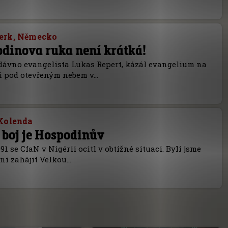
erk, Německo
dinova ruka není krátká!
ávno evangelista Lukas Repert, kázál evangelium na
 pod otevřeným nebem v…
Kolenda
 boj je Hospodinův
91 se CfaN v Nigérii ocitl v obtížné situaci. Byli jsme
ni zahájit Velkou…