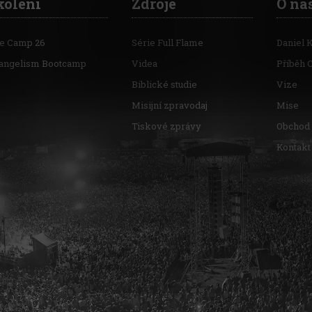
kolení
Zdroje
O ná
re Camp 26
Série Full Flame
Daniel 
angelism Bootcamp
Videa
Příběh 
Biblické studie
Vize
Misijní zpravodaj
Mise
Tiskové zprávy
Obchod
Kontakt