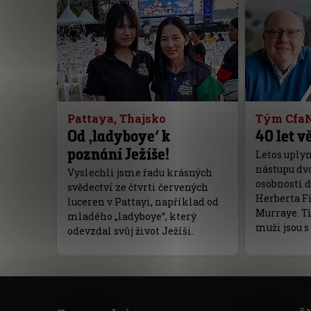
Pattaya, Thajsko
Tým Cfa
Od ‚ladyboye‘ k
40 let v
poznání Ježíše!
Letos uplyn
nástupu dv
Vyslechli jsme řadu krásných
osobností 
svědectví ze čtvrti červených
Herberta F
luceren v Pattayi, například od
Murraye. T
mladého „ladyboye“, který
muži jsou 
odevzdal svůj život Ježíši.