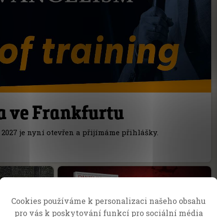
a ve Frankfurtu
2027 je nyní otevřen a přijímáme přihlášky.
Cookies používáme k personalizaci našeho obsahu
pro vás k poskytování funkcí pro sociální média