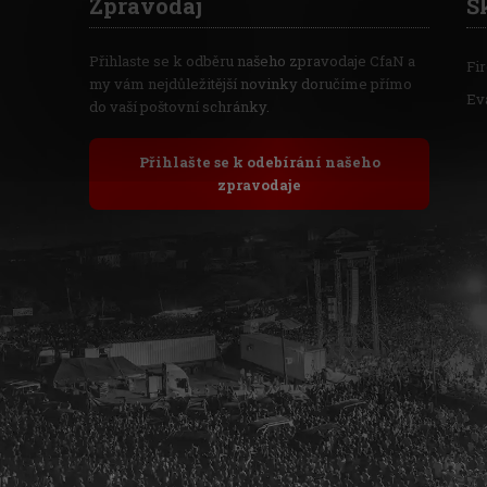
Zpravodaj
Š
Přihlaste se k odběru našeho zpravodaje CfaN a
Fi
my vám nejdůležitější novinky doručíme přímo
Ev
do vaší poštovní schránky.
Přihlašte se k odebírání našeho
zpravodaje