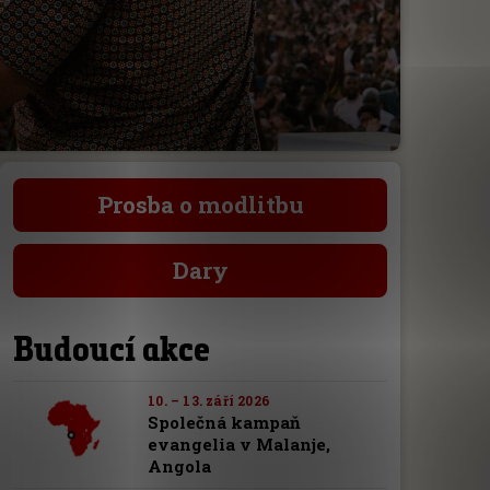
Prosba o modlitbu
Dary
Budoucí akce
10. – 13. září 2026
Společná kampaň
evangelia v Malanje,
Angola