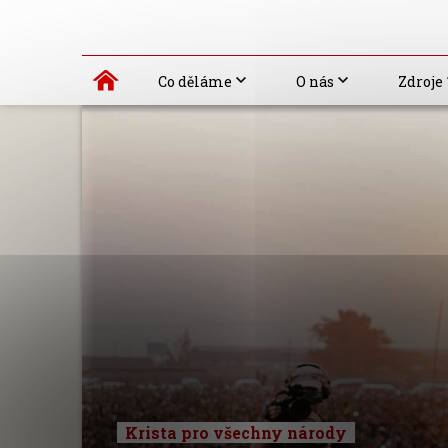
Co děláme
O nás
Zdroje
Krista pro všechny národy