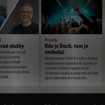
N
Fire26
ěrné služby
Kde je Duch, tam je
svoboda!
e čtyřicet let od
ou klíčových
Konference CfaN Fire26 v České
do týmu CfaN:
republice se zapsala do historie.
ischera a Dereka
Církev v České republice je
ito dva mocní Boží
relativně malá a charismatická
s CfaN…
akce takovéhoto formátu…