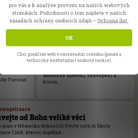
pro vás a k analýze provozu na našich webových
stránkách. Podrobnosti o tom najdete v našich
zásadách ochrany osobních údajů –
Ochrana dat.
Kniha od Daniela Kolendy
Zabíjet draky
OK
Kniha Zabíjet draky nám
Chci používat web v omezeném rozsahu (pouze s
prostřednictvím zdravého a
technicky nezbytnými soubory cookie).
praktického učení ukazuje, co o
démonické říši říkají biblické
myšlenky spasení, vykoupení a
ndy Furious
života…
vangelizace
vejte od Boha veliké věci
jsme v Německu dokončili čtvrtý ročník Školy
zace CfaN, kterou úspěšně…