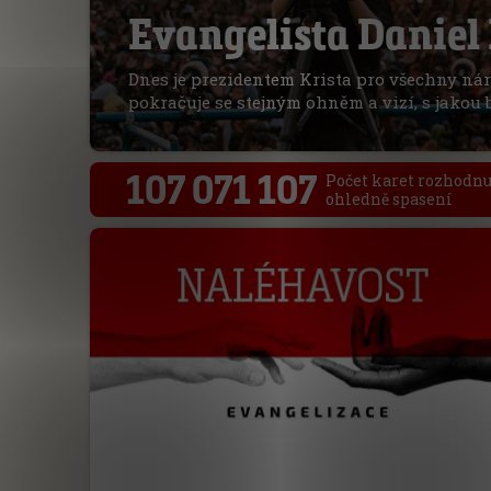
Evangelista Daniel
Dnes je prezidentem Krista pro všechny ná
pokračuje se stejným ohněm a vizí, s jakou 
107 071 107
Počet karet rozhodnu
ohledně spasení