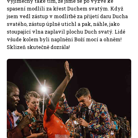
výjimečný také tím, že jsme se po výzvě ke
spasení modlili za křest Duchem svatým. Když
jsem vedl zástup v modlitbě za přijetí daru Ducha
svatého, zástup úplně utichl a pak, náhle, jako
stoupající vlna zaplavil plochu Duch svatý. Lidé
všude kolem byli naplněni Boží mocí a ohněm!
Sklizeň skutečně dozrála!