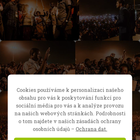
Cookies používáme k personalizaci našeho
obsahu pro vás k poskytování funkcí pro
sociální média pro vás a k analýze provozu
na našich webových stránkách. Podrobnosti
o tom najdete v našich zásadách ochrany
osobních údajů –
Ochrana dat.