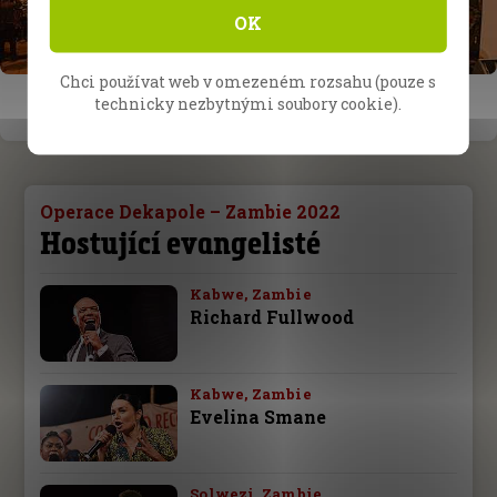
OK
Chci používat web v omezeném rozsahu (pouze s
technicky nezbytnými soubory cookie).
Operace Dekapole – Zambie 2022
Hostující evangelisté
Kabwe, Zambie
Richard Fullwood
Kabwe, Zambie
Evelina Smane
Solwezi, Zambie