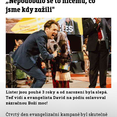
„Nepodobalo se to ničemu, co
jsme kdy zažili"
Lister jsou pouhé 3 roky a od narození byla slepá.
Teď vidí a evangelista David na pódiu oslavoval
zázračnou Boží moc!
Čtvrtý den evangelizační kampaně byl skutečně