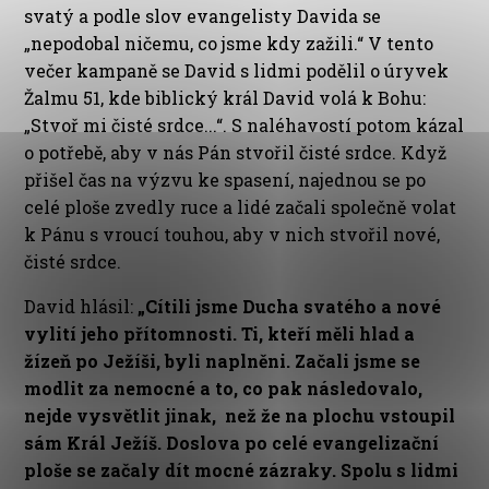
svatý a podle slov evangelisty Davida se
„nepodobal ničemu, co jsme kdy zažili.“ V tento
večer kampaně se David s lidmi podělil o úryvek
Žalmu 51, kde biblický král David volá k Bohu:
„Stvoř mi čisté srdce...“. S naléhavostí potom kázal
o potřebě, aby v nás Pán stvořil čisté srdce. Když
přišel čas na výzvu ke spasení, najednou se po
celé ploše zvedly ruce a lidé začali společně volat
k Pánu s vroucí touhou, aby v nich stvořil nové,
čisté srdce.
David hlásil:
„Cítili jsme Ducha svatého a nové
vylití jeho přítomnosti. Ti, kteří měli hlad a
žízeň po Ježíši, byli naplněni. Začali jsme se
modlit za nemocné a to, co pak následovalo,
nejde vysvětlit jinak, než že na plochu vstoupil
sám Král Ježíš. Doslova po celé evangelizační
ploše se začaly dít mocné zázraky. Spolu s lidmi