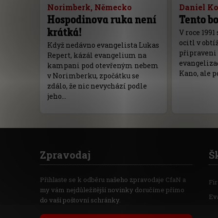
Norimberk, Německo
Daniel K
Hospodinova ruka není
Tento bo
krátká!
V roce 1991
ocitl v obtí
Když nedávno evangelista Lukas
připraveni 
Repert, kázál evangelium na
evangeliza
kampani pod otevřeným nebem
Kano, ale p
v Norimberku, zpočátku se
zdálo, že nic nevychází podle
jeho…
Zpravodaj
Š
Přihlaste se k odběru našeho zpravodaje CfaN a
Fi
my vám nejdůležitější novinky doručíme přímo
Ev
do vaší poštovní schránky.