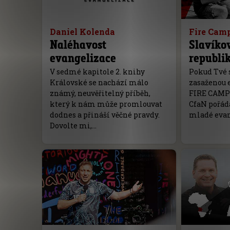
Daniel Kolenda
Fire Cam
Naléhavost
Slavíkov
evangelizace
republi
V sedmé kapitole 2. knihy
Pokud Tvé 
Královské se nachází málo
zasaženou 
známý, neuvěřitelný příběh,
FIRE CAMP 
který k nám může promlouvat
CfaN pořád
dodnes a přináší věčné pravdy.
mladé evan
Dovolte mi,…