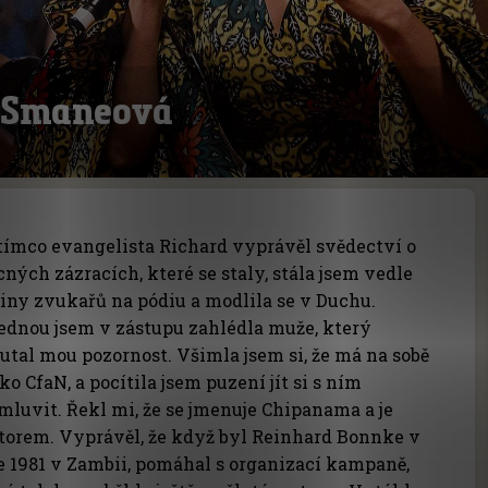
a Smaneová
tímco evangelista Richard vyprávěl svědectví o
ných zázracích, které se staly, stála jsem vedle
iny zvukařů na pódiu a modlila se v Duchu.
ednou jsem v zástupu zahlédla muže, který
utal mou pozornost. Všimla jsem si, že má na sobě
čko CfaN, a pocítila jsem puzení jít si s ním
mluvit. Řekl mi, že se jmenuje Chipanama a je
torem. Vyprávěl, že když byl Reinhard Bonnke v
e 1981 v Zambii, pomáhal s organizací kampaně,