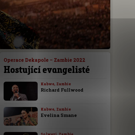
Operace Dekapole – Zambie 2022
Hostující evangelisté
Kabwe, Zambie
Richard Fullwood
Kabwe, Zambie
Evelina Smane
Solwezi, Zambie