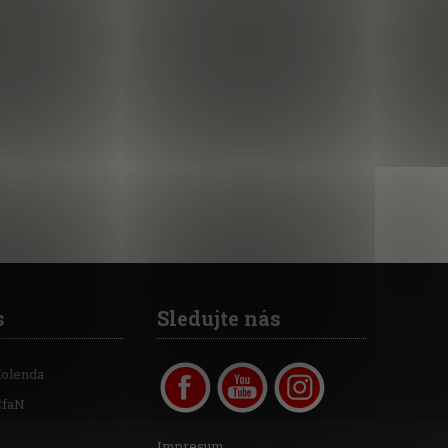
s
Sledujte nás
Kolenda
CfaN
Impresum