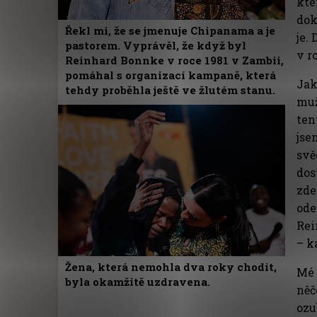
kte
dok
Řekl mi, že se jmenuje Chipanama a je
je.
pastorem. Vyprávěl, že když byl
v r
Reinhard Bonnke v roce 1981 v Zambii,
pomáhal s organizací kampaně, která
Jak
tehdy proběhla ještě ve žlutém stanu.
muž
ten
jse
svě
dos
zde
ode
Rei
– k
Žena, která nemohla dva roky chodit,
Mé 
byla okamžitě uzdravena.
něč
ozu