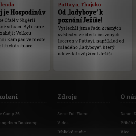
olenda
Pattaya, Thajsko
j je Hospodinův
Od ‚ladyboye‘ k
poznání Ježíše!
 se CfaN v Nigérii
žné situaci. Byli jsme
Vyslechli jsme řadu krásných
zahájit Velkou
svědectví ze čtvrti červených
ční kampaň ve městě
luceren v Pattayi, například od
olitická situace…
mladého „ladyboye“, který
odevzdal svůj život Ježíši.
kolení
Zdroje
O ná
re Camp 26
Série Full Flame
Daniel 
angelism Bootcamp
Videa
Příběh 
Biblické studie
Vize