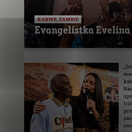
KABWE, ZAMBIE
Evangelistka Evelin
„Za
moc
kab
Naj
upo
tri
pro
pas
roc