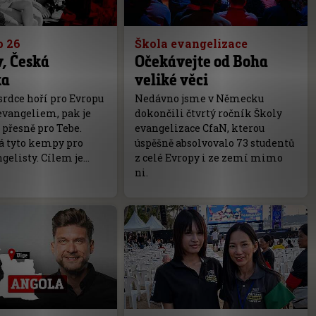
p 26
Škola evangelizace
, Česká
Očekávejte od Boha
ka
veliké věci
srdce hoří pro Evropu
Nedávno jsme v Německu
evangeliem, pak je
dokončili čtvrtý ročník Školy
přesně pro Tebe.
evangelizace CfaN, kterou
á tyto kempy pro
úspěšně absolvovalo 73 studentů
gelisty. Cílem je…
z celé Evropy i ze zemí mimo
ni.