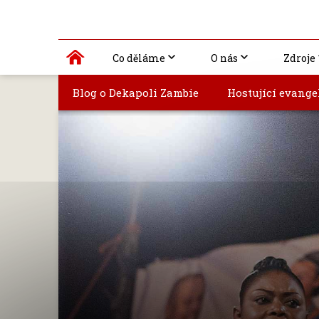
Co děláme
O nás
Zdroje
Blog o Dekapoli Zambie
Hostující evange