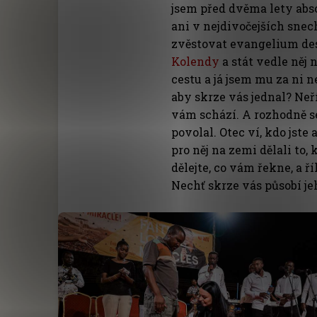
jsem před dvěma lety ab
ani v nejdivočejších snec
zvěstovat evangelium des
Kolendy
a stát vedle něj 
cestu a já jsem mu za ni 
aby skrze vás jednal? Neř
vám schází. A rozhodně s
povolal. Otec ví, kdo jste
pro něj na zemi dělali to,
dělejte, co vám řekne, a ř
Nechť skrze vás působí je