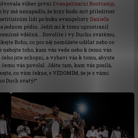
solvovala vůbec první
Evangelizační Bootcamp
,
h by mě nenapadlo, že brzy budu mít příležitost
etitisícům lidí po boku evangelisty
Daniela
na jednom pódiu. Ježíš mi k tomu uprostranil
nesmírně vděčná... Dovolíte i vy Duchu svatému,
íkejte Bohu, co pro něj nemůžete udělat nebo co
e nebojte toho, kam vás vede nebo k čemu vás
 a čeho jste schopni, a vybaví vás k tomu, abyste
 k čemu vás povolal. Jděte tam, kam vás posílá,
íkejte, co vám řekne, s VĚDOMÍM, že je s vámi.
ho Duch svatý!“