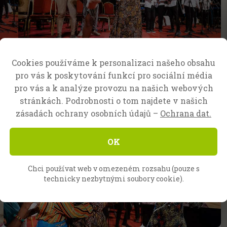
Cookies používáme k personalizaci našeho obsahu
pro vás k poskytování funkcí pro sociální média
 a šel do nemocnice. Na evangelizační plochu
pro vás a k analýze provozu na našich webových
 s lékařskou dokumentací v rukou. Nohu měl
stránkách. Podrobnosti o tom najdete v našich
 shromáždění pocítil Boží moc. Otok se mu
zásadách ochrany osobních údajů –
Ochrana dat.
lně chodit a skákat. Sláva Bohu!
OK
Chci používat web v omezeném rozsahu (pouze s
technicky nezbytnými soubory cookie).