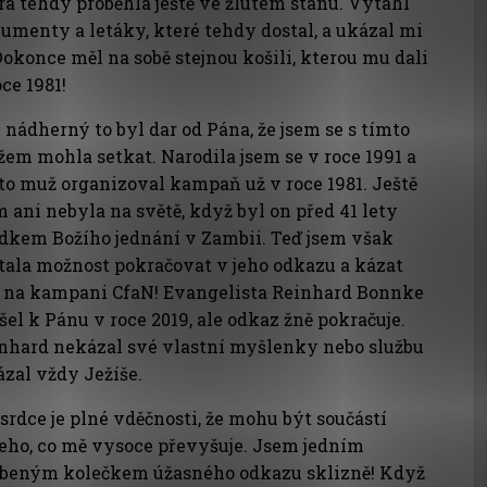
rá tehdy proběhla ještě ve žlutém stanu. Vytáhl
umenty a letáky, které tehdy dostal, a ukázal mi
 Dokonce měl na sobě stejnou košili, kterou mu dali
oce 1981!
 nádherný to byl dar od Pána, že jsem se s tímto
em mohla setkat. Narodila jsem se v roce 1991 a
to muž organizoval kampaň už v roce 1981. Ještě
m ani nebyla na světě, když byl on před 41 lety
dkem Božího jednání v Zambii. Teď jsem však
tala možnost pokračovat v jeho odkazu a kázat
 na kampani CfaN! Evangelista Reinhard Bonnke
šel k Pánu v roce 2019, ale odkaz žně pokračuje.
nhard nekázal své vlastní myšlenky nebo službu
ázal vždy Ježíše.
srdce je plné vděčnosti, že mohu být součástí
eho, co mě vysoce převyšuje. Jsem jedním
beným kolečkem úžasného odkazu sklizně! Když