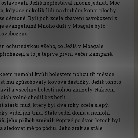
a oslavovali, Ježíš nepřestával mocně jednat. Moc
a, když se několik lidí na druhém konci plochy
i se démoné. Byli jich zcela zbaveni osvobození z
e je evangelium! Mnoho duší v Mbagale bylo
osvobozeno!
jen ochutnávkou všeho, co Ježíš v Mbagale
přicházejí, a to je teprve první večer kampaně.
akeem nemohl kvůli bolestem nohou tři měsíce
lest mu způsobovaly kovové destičky. Ježíš tohoto
avil a všechny bolesti nohou zmizely. Rakeem
cích volně chodil bez berlí.
t starší muž, který byl dva roky zcela slepý.
 roky viděl jen tmu. Stále seděl doma a nemohl
íš jeho příběh změnil!
Poprvé po dvou letech byl
a sledovat mě po pódiu. Jeho zrak se stále