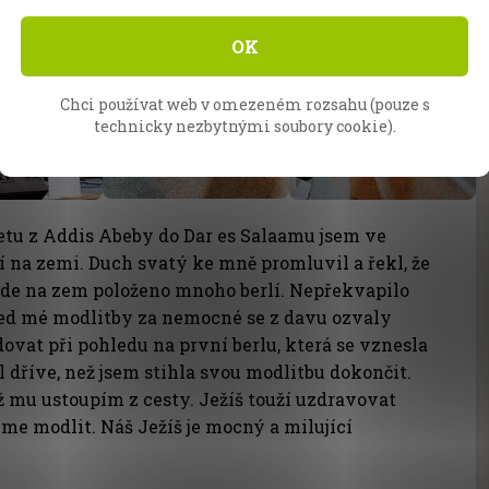
OK
Chci používat web v omezeném rozsahu (pouze s
technicky nezbytnými soubory cookie).
letu z Addis Abeby do Dar es Salaamu jsem ve
cí na zemi. Duch svatý ke mně promluvil a řekl, že
de na zem položeno mnoho berlí. Nepřekvapilo
řed mé modlitby za nemocné se z davu ozvaly
dovat při pohledu na první berlu, která se vznesla
l dříve, než jsem stihla svou modlitbu dokončit.
ž mu ustoupím z cesty. Ježíš touží uzdravovat
íme modlit. Náš Ježíš je mocný a milující