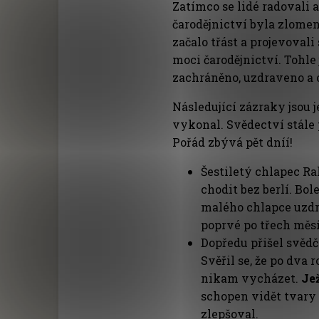
Zatímco se lidé radovali 
čarodějnictví byla zlomen
začalo třást a projevoval
moci čarodějnictví. Tohl
zachráněno, uzdraveno a 
Následující zázraky jsou 
vykonal. Svědectví stále 
Pořád zbývá pět dníí!
Šestiletý chlapec R
chodit bez berlí. Bo
malého chlapce uzdr
poprvé po třech měsí
Dopředu přišel svědči
Svěřil se, že po dva
nikam vycházet.
Jež
schopen vidět tvary 
zlepšoval.