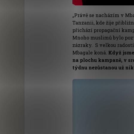
„Právě se nacházím v Mba
Tanzanii, kde žije přibližn
přichází propagační kamp
Mnoho muslimů bylo pozvá
zázraky. S velkou radost
Mbagale koná.
Když jsme
na plochu kampaně, v srd
týdnu nezůstanou už nikd