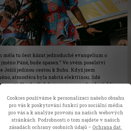
 měla tu čest kázat jednoduché evangelium o
 jméno Páně, bude spasen.“ Ve svém poselství
 je Ježíš jedinou cestou k Bohu. Když jsem
no, atmosféra byla nabitá elektřinou; lidé
orností. Ve chvíli, kdy jsem je vyzvala, aby řekli
elé ploše tisíce rukou. Tisíce duší byly
Cookies používáme k personalizaci našeho obsahu
azeny do Božího království. Jsme svědky invaze
pro vás k poskytování funkcí pro sociální média
ly a zničení skutků temnoty.
pro vás a k analýze provozu na našich webových
stránkách. Podrobnosti o tom najdete v našich
zásadách ochrany osobních údajů –
Ochrana dat.