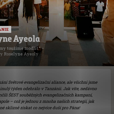
ANIE
lyne Ayeola
o my toužíme modlit.“ –
ky Roselyne Ayeoly
ání Světové evangelizační aliance, ale všichni jsme
inulý týden odehrálo v Tanzánii. Jak víte, nedávno
nčili ŠEST souběžných evangelizačních kampaní,
ole – což je jednou z mnoha našich strategií, jak
é sklizně získat co nejvíce duší pro Pána!