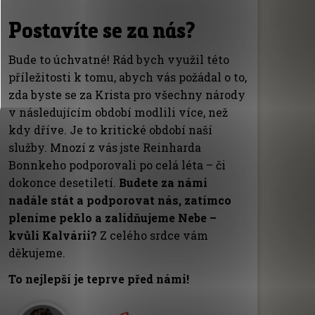
Postavíte se za nás?
Bude to úchvatné! Rád bych využil této
příležitosti k tomu, abych vás požádal o to,
zda byste se za Krista pro všechny národy
v následujícím období modlili více, než
kdy dříve. Je to kritické období naší
služby. Mnozí z vás jste Reinharda
Bonnkeho podporovali po celá léta – či
dokonce desetiletí.
Budete za námi
nadále stát a podporovat nás, zatímco
pleníme peklo a zalidňujeme Nebe –
kvůli Kalvárii?
Z celého srdce vám
děkujeme.
To nejlepší je teprve před námi!