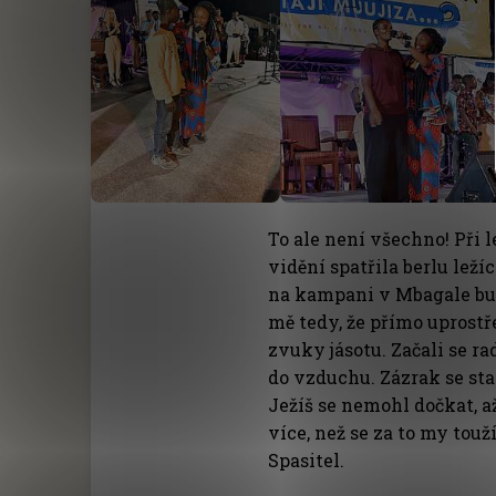
To ale není všechno! Při 
vidění spatřila berlu leží
na kampani v Mbagale bu
mě tedy, že přímo uprost
zvuky jásotu. Začali se ra
do vzduchu. Zázrak se sta
Ježíš se nemohl dočkat, a
více, než se za to my touž
Spasitel.