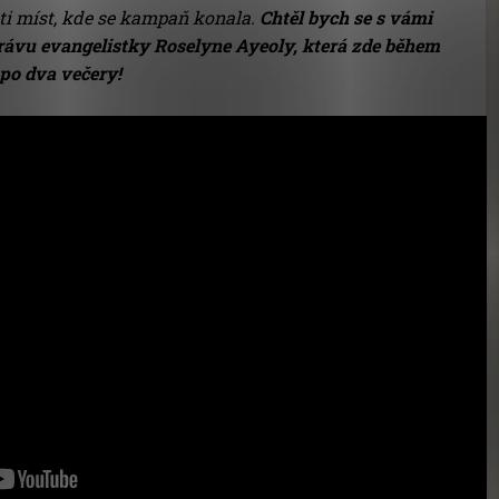
ti míst, kde se kampaň konala.
Chtěl bych se s vámi
právu evangelistky Roselyne Ayeoly, která zde během
po dva večery!