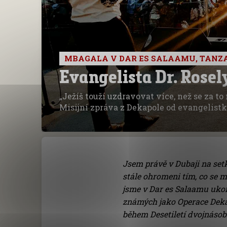
MBAGALA V DAR ES SALAAMU, TANZ
Evangelista Dr. Rose
„Ježíš touží uzdravovat více, než se za t
Misijní zpráva z Dekapole od evangelist
Jsem právě v Dubaji na setk
stále ohromeni tím, co se m
jsme v Dar es Salaamu uko
známých jako Operace Dekap
během Desetiletí dvojnásobn