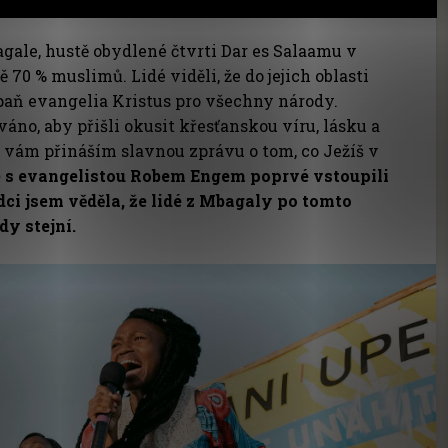
gale, hustě obydlené čtvrti Dar es Salaamu v
ě 70 % muslimů. Lidé viděli, že do jejich oblasti
aň evangelia Kristus pro všechny národy.
no, aby přišli okusit křesťanskou víru, lásku a
í vám přináším slavnou zprávu o tom, co Ježíš v
 s evangelistou Robem Engem poprvé vstoupili
ci jsem věděla, že lidé z Mbagaly po tomto
y stejní.