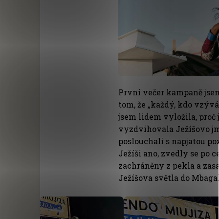
První večer kampaně jsem
tom, že „každý, kdo vzývá
jsem lidem vyložila, proč
vyzdvihovala Ježíšovo jmé
poslouchali s napjatou poz
Ježíši ano, zvedly se po c
zachráněny z pekla a zas
Ježíšova světla do Mbaga