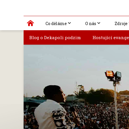
Co děláme
O nás
Zdroje
Blog o Dekapoli podzim
Hostující evange