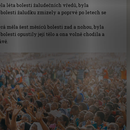
la léta bolesti žaludečních vředů, byla
bolesti žaludku zmizely a poprvé po letech se
erá měla šest měsíců bolesti zad a nohou, byla
lesti opustily její tělo a ona volně chodila a
ávě.