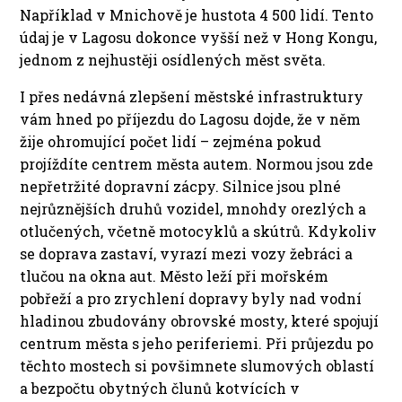
Například v Mnichově je hustota 4 500 lidí. Tento
údaj je v Lagosu dokonce vyšší než v Hong Kongu,
jednom z nejhustěji osídlených měst světa.
I přes nedávná zlepšení městské infrastruktury
vám hned po příjezdu do Lagosu dojde, že v něm
žije ohromující počet lidí – zejména pokud
projíždíte centrem města autem. Normou jsou zde
nepřetržité dopravní zácpy. Silnice jsou plné
nejrůznějších druhů vozidel, mnohdy orezlých a
otlučených, včetně motocyklů a skútrů. Kdykoliv
se doprava zastaví, vyrazí mezi vozy žebráci a
tlučou na okna aut. Město leží při mořském
pobřeží a pro zrychlení dopravy byly nad vodní
hladinou zbudovány obrovské mosty, které spojují
centrum města s jeho periferiemi. Při průjezdu po
těchto mostech si povšimnete slumových oblastí
a bezpočtu obytných člunů kotvících v