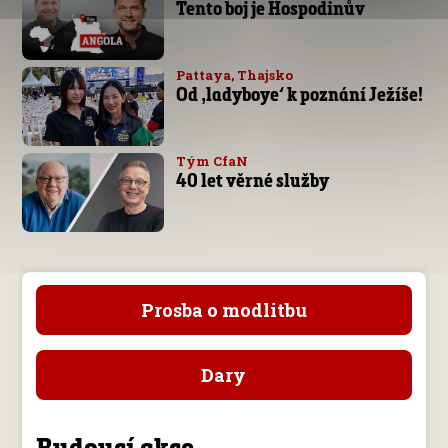
Tento boj je Hospodinův
Pattaya, Thajsko
Od ‚ladyboye‘ k poznání Ježíše!
Tým CfaN
40 let věrné služby
Prosba o modlitbu
Dary
Budoucí akce