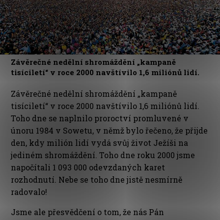
Závěrečné nedělní shromáždění „kampaně
tisíciletí“ v roce 2000 navštívilo 1,6 miliónů lidí.
Závěrečné nedělní shromáždění „kampaně
tisíciletí“ v roce 2000 navštívilo 1,6 miliónů lidí.
Toho dne se naplnilo proroctví promluvené v
únoru 1984 v Sowetu, v němž bylo řečeno, že přijde
den, kdy milión lidí vydá svůj život Ježíši na
jediném shromáždění. Toho dne roku 2000 jsme
napočítali 1 093 000 odevzdaných karet
rozhodnutí. Nebe se toho dne jistě nesmírně
radovalo!
Jsme ale přesvědčení o tom, že nás Pán