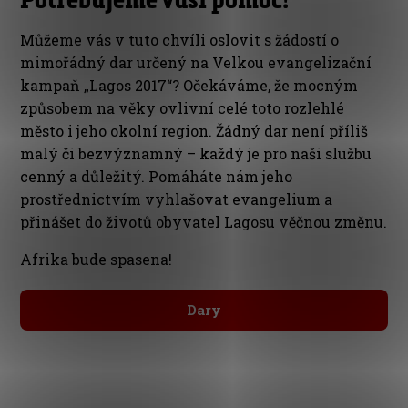
Můžeme vás v tuto chvíli oslovit s žádostí o
mimořádný dar určený na Velkou evangelizační
kampaň „Lagos 2017“? Očekáváme, že mocným
způsobem na věky ovlivní celé toto rozlehlé
město i jeho okolní region. Žádný dar není příliš
malý či bezvýznamný – každý je pro naši službu
cenný a důležitý. Pomáháte nám jeho
prostřednictvím vyhlašovat evangelium a
přinášet do životů obyvatel Lagosu věčnou změnu.
Afrika bude spasena!
Dary