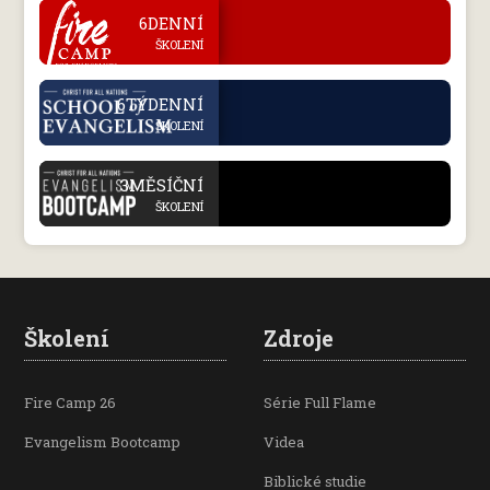
.
6DENNÍ
ŠKOLENÍ
.
6TÝDENNÍ
ŠKOLENÍ
.
3MĚSÍČNÍ
ŠKOLENÍ
Školení
Zdroje
Fire Camp 26
Série Full Flame
Evangelism Bootcamp
Videa
Biblické studie