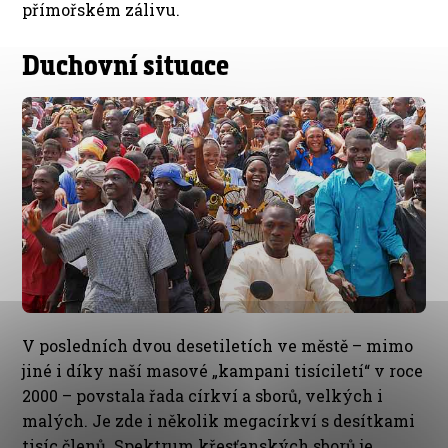
přímořském zálivu.
Duchovní situace
V posledních dvou desetiletích ve městě – mimo
jiné i díky naší masové „kampani tisíciletí“ v roce
2000 – povstala řada církví a sborů, velkých i
malých. Je zde i několik megacírkví s desítkami
tisíc členů. Spektrum křesťanských sborů je