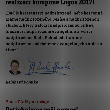
realizací kampaně Lagos 2017!
„Buď je křesťanství nadpřirozené, nebo bezcenné.
Máme nadpřirozeného Ježíše s nadpřirozenou
službou, který založil nadpřirozenou církev,
hlásající nadpřirozené evangelium a věřící
nadpřirozené Bibli. Pokud odstraníme
nadpřirozeno, odebereme evangeliu jeho srdce a
život.“
Reinhard Bonnke
Práce CfaN pokračuje
Potřebujeme vaši pomoc!