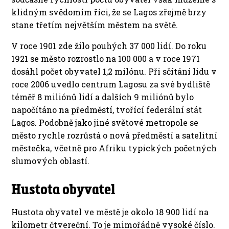
klidným svědomím říci, že se Lagos zřejmě brzy
stane třetím největším městem na světě.
V roce 1901 zde žilo pouhých 37 000 lidí. Do roku
1921 se město rozrostlo na 100 000 a v roce 1971
dosáhl počet obyvatel 1,2 milónu. Při sčítání lidu v
roce 2006 uvedlo centrum Lagosu za své bydliště
téměř 8 miliónů lidí a dalších 9 miliónů bylo
napočítáno na předměstí, tvořící federální stát
Lagos. Podobně jako jiné světové metropole se
město rychle rozrůstá o nová předměstí a satelitní
městečka, včetně pro Afriku typických početných
slumových oblastí.
Hustota obyvatel
Hustota obyvatel ve městě je okolo 18 900 lidí na
kilometr čtvereční. To je mimořádně vysoké číslo.