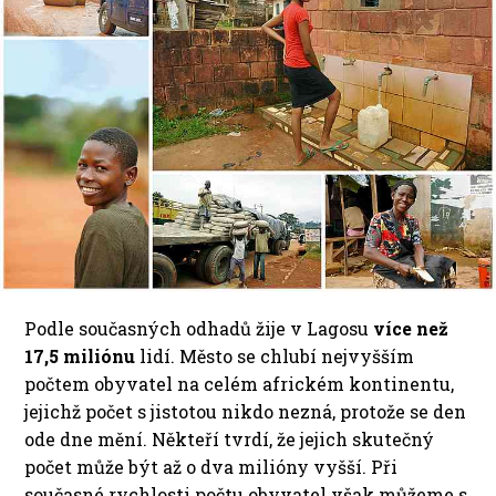
Podle současných odhadů žije v Lagosu
více než
17,5 miliónu
lidí. Město se chlubí nejvyšším
počtem obyvatel na celém africkém kontinentu,
jejichž počet s jistotou nikdo nezná, protože se den
ode dne mění. Někteří tvrdí, že jejich skutečný
počet může být až o dva milióny vyšší. Při
současné rychlosti počtu obyvatel však můžeme s