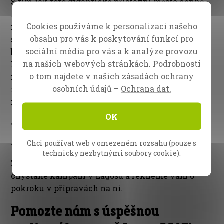
S tím, jak toto gigantické přístavní město denně
roste, vidíme příliv nových imigrantů z
Cookies používáme k personalizaci našeho
nejrůznějších afrických zemí a regionů. Stěhují se
obsahu pro vás k poskytování funkcí pro
sem v naději na práci, nové příležitosti, místo k
sociální média pro vás a k analýze provozu
bydlení a s touhou se ve městě uchytit a udržet.
na našich webových stránkách. Podrobnosti
Mnozí přicházejí ze severních, převážně
o tom najdete v našich zásadách ochrany
muslimských, regionů. Vyrostla zde tedy zcela
osobních údajů –
Ochrana dat.
nová, mladá generace.
Proto je ve městě obrovské
množství lidí, kteří dosud neslyšeli evangelium.
OK
Je čas to změnit.
Je čas na „Lagos 2017“!
Chci používat web v omezeném rozsahu (pouze s
technicky nezbytnými soubory cookie).
Za několik týdnů vám pošleme více informací o
chystané kampani v Lagosu a řekneme vám o
pokroku v přípravách na ni.
Pomozte nám s úspěšnou