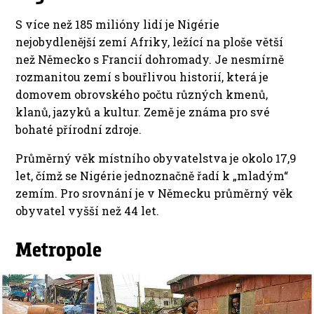
S více než 185 milióny lidí je Nigérie
nejobydlenější zemí Afriky, ležící na ploše větší
než Německo s Francií dohromady. Je nesmírně
rozmanitou zemí s bouřlivou historií, která je
domovem obrovského počtu různých kmenů,
klanů, jazyků a kultur. Země je známa pro své
bohaté přírodní zdroje.
Průměrný věk místního obyvatelstva je okolo 17,9
let, čímž se Nigérie jednoznačně řadí k „mladým“
zemím. Pro srovnání je v Německu průměrný věk
obyvatel vyšší než 44 let.
Metropole