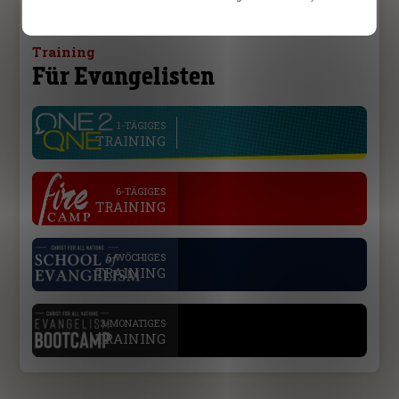
Training
Für Evangelisten
line
1-TÄGIGES
TRAINING
.
6-TÄGIGES
TRAINING
.
6-WÖCHIGES
TRAINING
.
3-MONATIGES
TRAINING