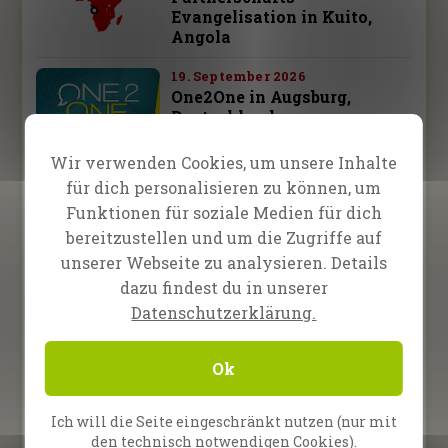
Evangelisation in Kuito,
Angola
19. September 2026
One2One in Augsburg,
Deutschland
Wir verwenden Cookies, um unsere Inhalte
26. September 2026
für dich personalisieren zu können, um
One2One in Schwäbisch
Hall, Deutschland
Funktionen für soziale Medien für dich
bereitzustellen und um die Zugriffe auf
28. September – 3. Oktober 2026
unserer Webseite zu analysieren. Details
Fire Camp 26 – Leipzig,
dazu findest du in unserer
Deutschland
Datenschutzerklärung.
10. October 2026
Ok
One2One in Bad
Reichenhall, Deutschland
Ich will die Seite eingeschränkt nutzen (nur mit
den technisch notwendigen Cookies).
Alle Termine