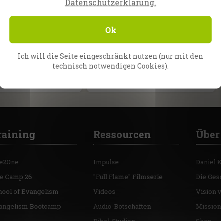
Datenschutzerklärung.
sterben?
 sich CfaN in Nigeria
chwierigen Lage. Wir
Es ist eine Frage, die niemand
Ok
 eine riesige
leichtfertig beantworten sollte:
ion in der Stadt
Wie weit würdest du gehen,
, doch die
wenn Jesus dich ruft?
Ich will die Seite eingeschränkt nutzen (nur mit den
…
In dieser eindrucksvollen
technisch notwendigen Cookies).
Folge…
raining
Ressourcen
Über
e2One
Impulse
Daniel 
re Camp 26
"Full Flame" Filmserie
Die Ges
hool of Evangelism
Videos
Vision 
angelism Bootcamp
Audio-Botschaften
Mission
Bibel-Studien
Shop