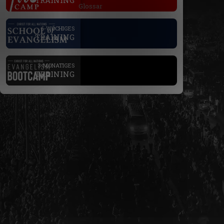
TRAINING
Glossar
.
6-WÖCHIGES
TRAINING
.
3-MONATIGES
TRAINING