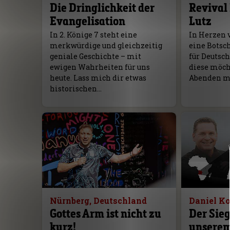
Die Dringlichkeit der
Revival 
Evangelisation
Lutz
In 2. Könige 7 steht eine
In Herzen 
merkwürdige und gleichzeitig
eine Botsc
geniale Geschichte – mit
für Deutsc
ewigen Wahrheiten für uns
diese möcht
heute. Lass mich dir etwas
Abenden mi
historischen…
Nürnberg, Deutschland
Daniel K
Gottes Arm ist nicht zu
Der Sieg
kurz!
unserem