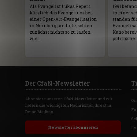
Als Evangelist Lukas Repert
1991 befand
kürzlich das Evangelium bei
in einer s
einer Open-Air-Evangelisation
standen für
in Nürnberg predigte, schien
Evangelisat
zunächst nichts so zu laufen,
Kano bereit
wie…
politische
Der CfaN-Newsletter
T
Abonniere unseren CfaN-Newsletter und wir
On
liefern die wichtigsten Nachrichten direkt in
Fi
Deine Mailbox.
Sc
Newsletter abonnieren
Ev