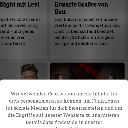
Night mit Levi
Erwarte Großes von
Gott
von Levi Lutz brennt
Erst kürzlich haben wir unsere
haft der Erweckung
vierte School of Evangelism von
hland – und genau
CfaN in Deutschland beendet,
e er an vier
bei der 73 Studenten aus ganz
t uns teilen.
Europa und darüber hinaus…
Wir verwenden Cookies, um unsere Inhalte für
dich personalisieren zu können, um Funktionen
für soziale Medien für dich bereitzustellen und um
olenda
Podcast
die Zugriffe auf unserer Webseite zu analysieren.
 gehört
Bist du bereit für das
Details dazu findest du in unserer
 Gott
Evangelium zu