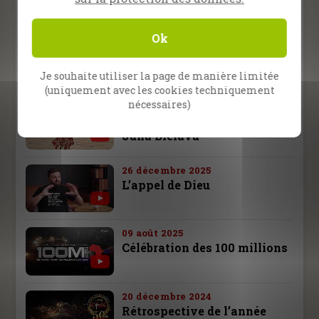
Inspiration
Prédication
Témoignage
Ok
13 février 2026
L’Évangéliste Randy Roberts
à Nampula, Mozambique
Je souhaite utiliser la page de manière limitée
(uniquement avec les cookies techniquement
nécessaires)
16 janvier 2026
Évangélistes Bret Sipek et
Jana Bielava
26 décembre 2025
L’appel de Dieu
09 août 2025
Célébration des 100 millions
20 décembre 2024
Rétrospective de l’année