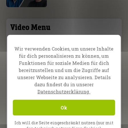
Video Menu
Lebensberichte
Predigten
Diverses
Wir verwenden Cookies, um unsere Inhalte
für dich personalisieren zu können, um
12. September 2025
Gott hat meine Augen
Funktionen für soziale Medien für dich
geheilt!
bereitzustellen und um die Zugriffe auf
unserer Webseite zu analysieren. Details
27. Juni 2025
dazu findest du in unserer
Sehnsüchtiges Warten auf
Datenschutzerklärung.
ein Wunder
Ok
21. Februar 2025
Sofortige Heilung des
Eingeweidebruchs!
Ich will die Seite eingeschränkt nutzen (nur mit