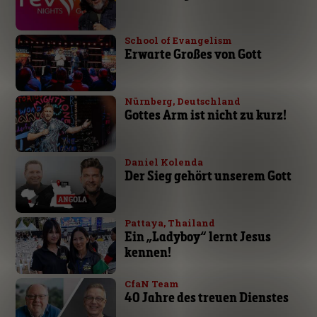
School of Evangelism
Erwarte Großes von Gott
Nürnberg, Deutschland
Gottes Arm ist nicht zu kurz!
Daniel Kolenda
Der Sieg gehört unserem Gott
Pattaya, Thailand
Ein „Ladyboy“ lernt Jesus
kennen!
CfaN Team
40 Jahre des treuen Dienstes