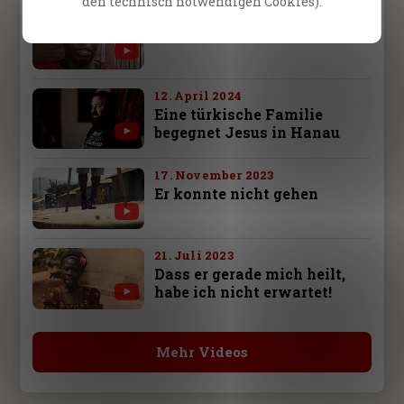
den technisch notwendigen Cookies).
24. Januar 2025
Frei von 9 Jahren Schmerz
12. April 2024
Eine türkische Familie
begegnet Jesus in Hanau
17. November 2023
Er konnte nicht gehen
21. Juli 2023
Dass er gerade mich heilt,
habe ich nicht erwartet!
Mehr Videos