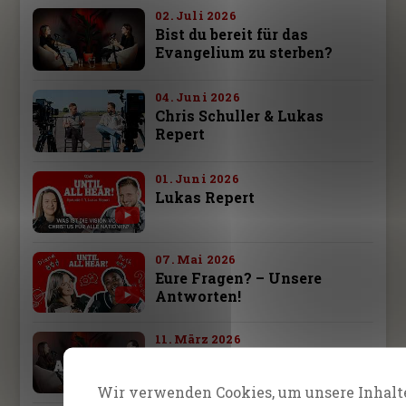
02. Juli 2026
Bist du bereit für das
Evangelium zu sterben?
04. Juni 2026
Chris Schuller & Lukas
Repert
01. Juni 2026
Lukas Repert
07. Mai 2026
Eure Fragen? – Unsere
Antworten!
11. März 2026
Until All Hear! David
Rotärmel
Wir verwenden Cookies, um unsere Inhalte