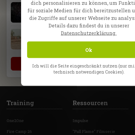
dich personalisieren zu können, um Funkt
13. Februar 2026
für soziale Medien für dich bereitzustellen
Evangelist Randy Roberts in
Nampula, Mosambik
die Zugriffe auf unserer Webseite zu analys
Details dazu findest du in unserer
16. Januar 2026
Datenschutzerklärung.
Evangelisten Bret Sipek und
Jana Bielava
Ok
Mehr Videos
Ich will die Seite eingeschränkt nutzen (nur mi
technisch notwendigen Cookies).
Training
Ressourcen
One2One
Impulse
Fire Camp 26
"Full Flame" Filmserie