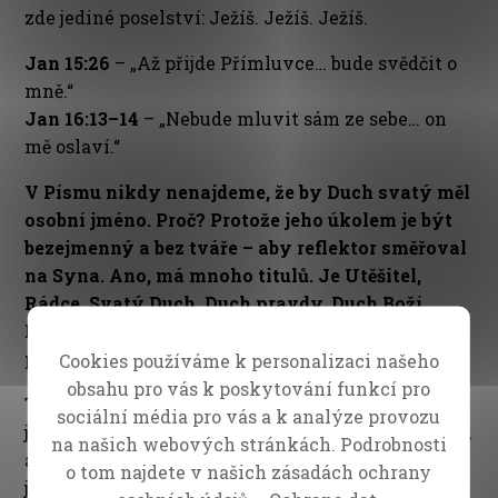
zde jediné poselství: Ježíš. Ježíš. Ježíš.
Jan 15:26
– „Až přijde Přímluvce… bude svědčit o
mně.“
Jan 16:13–14
– „Nebude mluvit sám ze sebe… on
mě oslaví.“
V Písmu nikdy nenajdeme, že by Duch svatý měl
osobní jméno. Proč? Protože jeho úkolem je být
bezejmenný a bez tváře – aby reflektor směřoval
na Syna. Ano, má mnoho titulů. Je Utěšitel,
Rádce, Svatý Duch, Duch pravdy, Duch Boží,
Duch Kristův. Existuje mnoho titulů, které
popisují, co dělá, ale nikdy nemá jméno.
Cookies používáme k personalizaci našeho
obsahu pro vás k poskytování funkcí pro
To stejné vidíme i v příběhu Eliezera. Víme, že se
sociální média pro vás a k analýze provozu
jmenoval Eliezer, protože je zmíněn dříve v Písmu,
na našich webových stránkách. Podrobnosti
ale v celém tomto příběhu jeho jméno není ani
o tom najdete v našich zásadách ochrany
jednou zmíněno. Celou dobu je označován jako