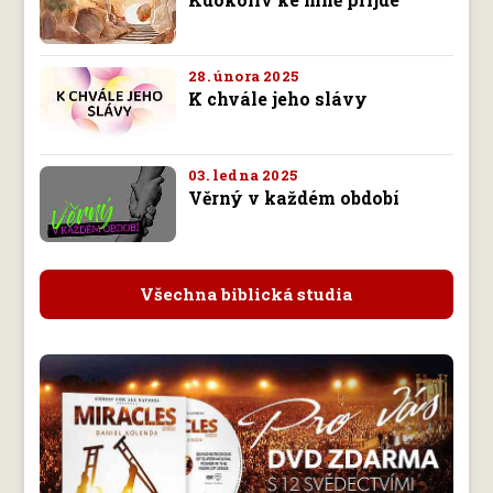
28. února 2025
K chvále jeho slávy
03. ledna 2025
Věrný v každém období
Všechna biblická studia