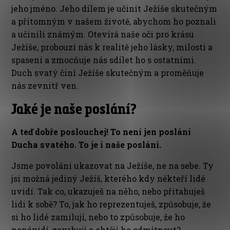
jeho jméno. Jeho dílem je učinit Ježíše skutečným
a přítomným v našem životě, abychom ho poznali
a učinili známým. Otevírá naše oči pro krásu
Ježíše, probouzí nás k realitě jeho lásky, milosti a
spasení a zmocňuje nás sdílet ho s ostatními.
Duch svatý činí Ježíše skutečným a proměňuje
nás zevnitř ven.
Jaké je naše poslání?
A teď dobře poslouchej! To není jen poslání
Ducha svatého. To je i naše poslání.
Jsme povoláni ukazovat na Ježíše, ne na sebe. Ty
jsi možná jediný Ježíš, kterého kdy někteří lidé
uvidí. Tak co, ukazuješ na něho, nebo přitahuješ
lidi k sobě? To, jak ho reprezentuješ, způsobuje, že
si ho lidé zamilují, nebo to způsobuje, že ho
nenávidí, zavrhují a chtějí ho odmítnout?