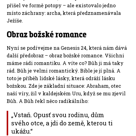
přišel ve formě potopy – ale existovalo jedno
místo záchrany: archa, která předznamenávala
Ježíše.
Obraz božské romance
Nyní se podívejme na Genesis 24, která nám dává
další předobraz – obraz božské romance. Všichni
máme rádi romantiku. A víte co? Bůh ji má taky
rád. Bůh je velmi romantický. Bible je jí plná. A
toto je příběh lidské lásky, která odráží lásku
božskou. Zde je základní situace: Abraham, otec
naší víry, žil v kaldejském Uru, když se mu zjevil
Bůh. A Bůh řekl něco radikálního:
„Vstaň. Opusť svou rodinu, dům
svého otce, a jdi do země, kterou ti
ukážu.“