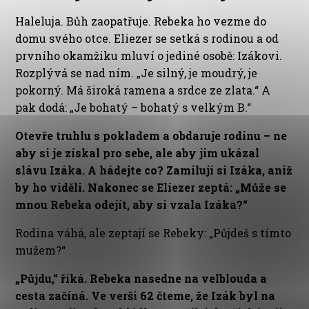
Haleluja. Bůh zaopatřuje. Rebeka ho vezme do
domu svého otce. Eliezer se setká s rodinou a od
prvního okamžiku mluví o jediné osobě: Izákovi.
Rozplývá se nad ním. „Je silný, je moudrý, je
pokorný. Má široká ramena a srdce ze zlata.“ A
pak dodá: „Je bohatý – bohatý s velkým B.“
Otevře truhlu s pokladem a obdaruje rodinu – ne
aby si je získal pro sebe, ale aby jim ukázal
slávu Izáka. A hádejte co? Zamilují si Izáka, aniž
by ho viděli. Nakonec se Eliezer zeptá: „Může se
mnou Rebeka odejít, aby si vzala Izáka?“
Rodina váhá, ale zeptají se Rebeky: „Půjdeš s tímto
mužem?“
„Půjdu,“ říká. Rebeka nasedne na velblouda a
cesta začíná. Ve verši 62 čteme, že Izák byl na