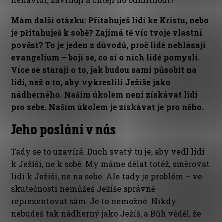
Mám další otázku: Přitahuješ lidi ke Kristu, nebo
je přitahuješ k sobě? Zajímá tě víc tvoje vlastní
pověst? To je jeden z důvodů, proč lidé nehlásají
evangelium – bojí se, co si o nich lidé pomyslí.
Více se starají o to, jak budou sami působit na
lidi, než o to, aby vykreslili Ježíše jako
nádherného. Naším úkolem není získávat lidi
pro sebe. Naším úkolem je získávat je pro něho.
Jeho poslání v nás
Tady se to uzavírá. Duch svatý tu je, aby vedl lidi
k Ježíši, ne k sobě. My máme dělat totéž, směrovat
lidi k Ježíši, ne na sebe. Ale tady je problém – ve
skutečnosti nemůžeš Ježíše správně
reprezentovat sám. Je to nemožné. Nikdy
nebudeš tak nádherný jako Ježíš, a Bůh věděl, že