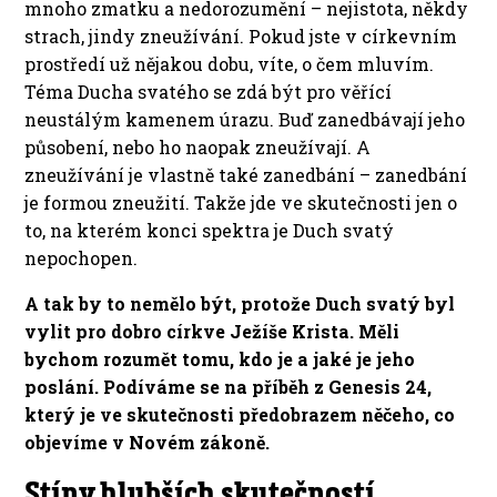
mnoho zmatku a nedorozumění – nejistota, někdy
strach, jindy zneužívání. Pokud jste v církevním
prostředí už nějakou dobu, víte, o čem mluvím.
Téma Ducha svatého se zdá být pro věřící
neustálým kamenem úrazu. Buď zanedbávají jeho
působení, nebo ho naopak zneužívají. A
zneužívání je vlastně také zanedbání – zanedbání
je formou zneužití. Takže jde ve skutečnosti jen o
to, na kterém konci spektra je Duch svatý
nepochopen.
A tak by to nemělo být, protože Duch svatý byl
vylit pro dobro církve Ježíše Krista. Měli
bychom rozumět tomu, kdo je a jaké je jeho
poslání. Podíváme se na příběh z Genesis 24,
který je ve skutečnosti předobrazem něčeho, co
objevíme v Novém zákoně.
Stíny hlubších skutečností