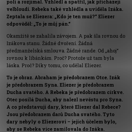
poli a rozjímal. Vzhlédl a spatřil, jak přicházejí
velbloudi. Rebeka také vzhlédla a uviděla Izáka.
Zeptala se Eliezera: „Kdo je ten muž?“ Eliezer
odpověděl: „To je můj pán.“
Okamžitě se zahalila závojem. A pak šla rovnou do
Izákova stanu. Žádné dvoření. Žádná
předmanželská smlouva. Žádné rande. Od „ahoj“
rovnou k líbánkám. Proč? Protože už tam byla
láska. Proč? Díky tomu, co udělal Eliezer.
To je obraz. Abraham je předobrazem Otce. Izák
je předobrazem Syna. Eliezer je předobrazem
Ducha svatého. A Rebeka je předobrazem církve.
Otec posílá Ducha, aby nalezl nevěstu pro Syna.
A co představují dary, které Eliezer dal Rebece?
Jsou předobrazem darů Ducha svatého. Tyto
dary nebyly o Eliezerovi – jejich účelem bylo,
aby se Rebeka více zamilovala do Izáka.