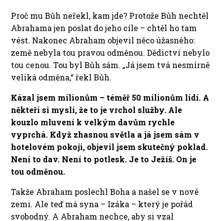
Proč mu Bůh neřekl, kam jde?
Protože Bůh nechtěl
Abrahama jen poslat do jeho cíle – chtěl ho tam
vést. Nakonec Abraham objevil něco úžasného:
země nebyla tou pravou odměnou. Dědictví nebylo
tou cenou. Tou byl Bůh sám. „Já jsem tvá nesmírně
veliká odměna,“ řekl Bůh.
Kázal jsem milionům – téměř 50 milionům lidí. A
někteří si myslí, že to je vrchol služby. Ale
kouzlo mluvení k velkým davům rychle
vyprchá. Když zhasnou světla a já jsem sám v
hotelovém pokoji, objevil jsem skutečný poklad.
Není to dav. Není to potlesk. Je to Ježíš. On je
tou odměnou.
Takže Abraham poslechl Boha a našel se v nové
zemi. Ale teď má syna – Izáka – který je pořád
svobodný. A Abraham nechce, aby si vzal