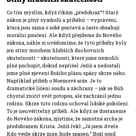
Co tím myslím, když říkám „předobraz“? Starý
zákon je plný symbolů a příběhů – vyprávění,
která jsou sama o sobě poutavá a často obsahují
morální poučení. Ale když přejdeme do Nového
zákona, náhle si uvědomíme, že tyto příběhy byly
jen stíny mnohem hlubších duchovních
skutečností – skutečností, které jsme nemohli
plně pochopit, dokud nepřišel Ježíš a nedostali
jsme plné zjevení Božího plánu spásy skrze něho.
Například příběh o Noemově arše. Je to
dramatické líčení soudu a záchrany – jak se Bůh
chystal zničit svět potopou, ale zachránil jednu
rodinu. Skrze tuto rodinu uchoval lidské pokolení.
To je neuvěřitelný příběh. Ale když se dostaneme
do Nového zákona, zjistíme, že samotná archa je
předobrazem Krista. Ježíš řekl: „Já jsem dveře.
Kdo vejde skrze mne, bude spasen.“ Boží soud