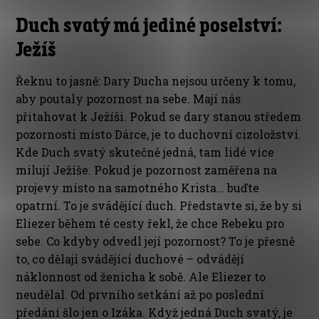
Duch svatý má jediné poselství:
Ježíš
Řeknu to jasně: Dary Ducha nejsou určeny k tomu,
aby poutaly pozornost na sebe. Mají nás
přitahovat k Ježíši. Pokud se dary stanou středem
pozornosti místo Dárce, je to duchovní cizoložství.
Kde Duch svatý skutečně jedná, tam lidé více
milují Ježíše. Pokud je pozornost zaměřena na
projevy místo na samotného Krista… buďte
opatrní. To je svádějící duch. Představte si, že by si
Eliezer během té cesty řekl, že chce Rebeku pro
sebe. Co kdyby odvedl její pozornost? To je přesně
to, co dělají svádějící duchové – odvádějí
náklonnost od ženicha k sobě. Ale Eliezer to
neudělal. Od prvního setkání až po poslední
předání šlo jen o Izáka. Když jedná Duch svatý, je