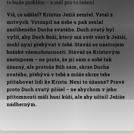
to bude problém – a měl pro to řešení.
Víš, co udělal? Kristus Ježíš zemřel. Vstal z
mrtvých. Vstoupil na nebe a pak seslal
zaslíbeného Ducha svatého. Duch svatý byl
vylit, aby Duch Boží, který má svět vést k Ježíši,
mohl nyní přebývat v tobě. Stáváš se nástrojem
božské všemohoucnosti. Stáváš se Kristovým
zástupcem – ne proto, že jsi sám o sobě tak
úžasný, ale protože Bůh sám, skrze Ducha
svatého, přebývá v tobě a může skrze tebe
přitahovat lidi ke Kristu. Není to úžasné? Právě
proto Duch svatý přišel – ne abychom v jeho
přítomnosti měli husí kůži, ale aby učinil Ježíše
nádherným.