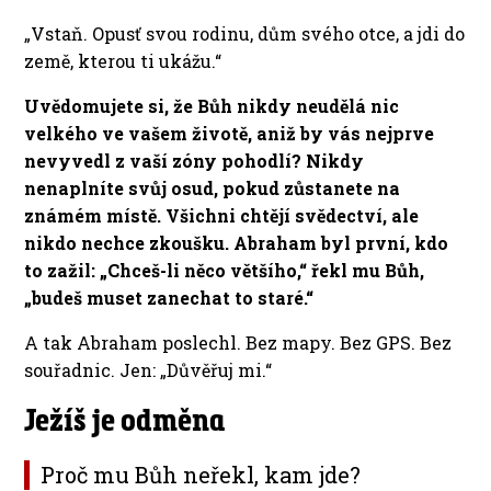
„Vstaň. Opusť svou rodinu, dům svého otce, a jdi do
země, kterou ti ukážu.“
Uvědomujete si, že Bůh nikdy neudělá nic
velkého ve vašem životě, aniž by vás nejprve
nevyvedl z vaší zóny pohodlí? Nikdy
nenaplníte svůj osud, pokud zůstanete na
známém místě. Všichni chtějí svědectví, ale
nikdo nechce zkoušku. Abraham byl první, kdo
to zažil: „Chceš-li něco většího,“ řekl mu Bůh,
„budeš muset zanechat to staré.“
A tak Abraham poslechl. Bez mapy. Bez GPS. Bez
souřadnic. Jen: „Důvěřuj mi.“
Ježíš je odměna
Proč mu Bůh neřekl, kam jde?