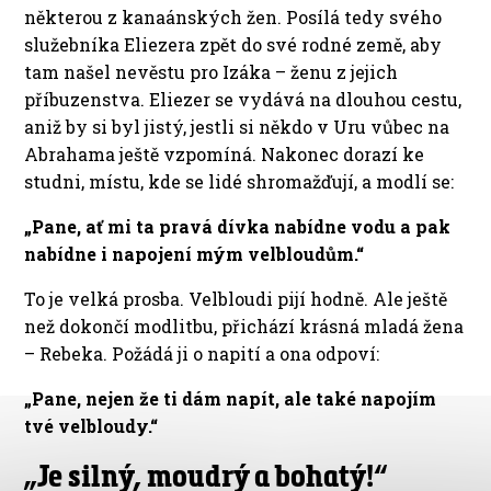
některou z kanaánských žen. Posílá tedy svého
služebníka Eliezera zpět do své rodné země, aby
tam našel nevěstu pro Izáka – ženu z jejich
příbuzenstva. Eliezer se vydává na dlouhou cestu,
aniž by si byl jistý, jestli si někdo v Uru vůbec na
Abrahama ještě vzpomíná. Nakonec dorazí ke
studni, místu, kde se lidé shromažďují, a modlí se:
„Pane, ať mi ta pravá dívka nabídne vodu a pak
nabídne i napojení mým velbloudům.“
To je velká prosba. Velbloudi pijí hodně. Ale ještě
než dokončí modlitbu, přichází krásná mladá žena
– Rebeka. Požádá ji o napití a ona odpoví:
„Pane, nejen že ti dám napít, ale také napojím
tvé velbloudy.“
„Je silný, moudrý a bohatý!“