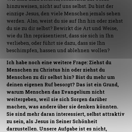
hinzuweisen, nicht auf uns selbst. Du bist der
einzige Jesus, den viele Menschen jemals sehen
werden. Also, weist du sie auf Ihn hin oder ziehst
du sie zu dir selbst? Bewirkt die Art und Weise,
wie du Ihn repräsentierst, dass sie sich in Ihn
verlieben, oder führt sie dazu, dass sie Ihn
beschimpfen, hassen und ablehnen wollen?
Ich habe noch eine weitere Frage: Ziehst du
Menschen zu Christus hin oder ziehst du
Menschen zu dir selbst hin? Bist du mehr um
deinen eigenen Ruf besorgt? Das ist ein Grund,
warum Menschen das Evangelium nicht
weitergeben, weil sie sich Sorgen darüber
machen, was andere über sie denken könnten.
Sie sind mehr daran interessiert, selbst attraktiv
zu sein, als Jesus in Seiner Schönheit
darzustellen. Unsere Aufgabe ist es nicht,