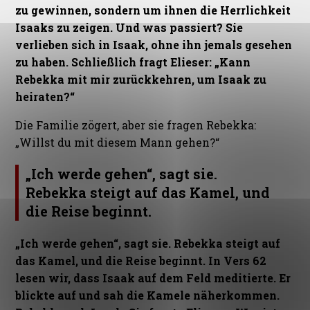
zu gewinnen, sondern um ihnen die Herrlichkeit
Isaaks zu zeigen. Und was passiert? Sie
verlieben sich in Isaak, ohne ihn jemals gesehen
zu haben. Schließlich fragt Elieser: „Kann
Rebekka mit mir zurückkehren, um Isaak zu
heiraten?“
Die Familie zögert, aber sie fragen Rebekka:
„Willst du mit diesem Mann gehen?“
„Ich werde gehen“, sagt sie.
Rebekka steigt auf das Kamel, und
die Reise beginnt.
„Ich werde gehen“, sagt sie. Rebekka steigt auf
das Kamel, und die Reise beginnt.
In Vers 62
lesen wir, dass Isaak auf dem Feld meditierte. Er
blickte auf und sah die Kamele näherkommen.