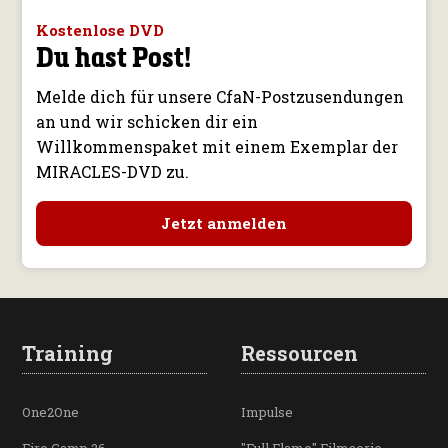
Kostenlose DVD
Du hast Post!
Melde dich für unsere CfaN-Postzusendungen
an und wir schicken dir ein
Willkommenspaket mit einem Exemplar der
MIRACLES-DVD zu.
Jetzt anmelden
Training
Ressourcen
One2One
Impulse
Fire Camp 26
"Full Flame" Filmserie