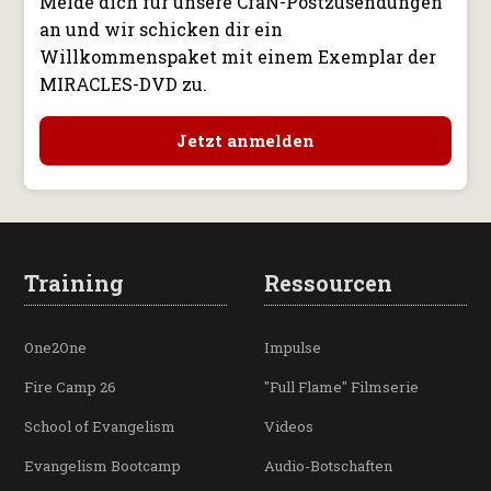
Melde dich für unsere CfaN-Postzusendungen
an und wir schicken dir ein
Willkommenspaket mit einem Exemplar der
MIRACLES-DVD zu.
Jetzt anmelden
Training
Ressourcen
One2One
Impulse
Fire Camp 26
"Full Flame" Filmserie
School of Evangelism
Videos
Evangelism Bootcamp
Audio-Botschaften