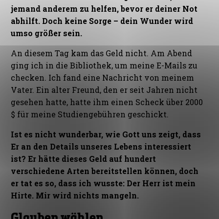
jemand anderem zu helfen, bevor er deiner Not
abhilft. Doch keine Sorge – dein Wunder wird
umso größer sein.
An diesem Tag kam das Geld nicht. Am Abend
ging ich in die Bibliothek, um meine E-Mails zu
checken. Ich fand eine Nachricht von meinem
Vater. Ein alter Freund, den er seit Jahren nicht
gesehen hatte, hatte ihm einen Scheck über 2000
$ für meine Studiengebühren geschickt.
Ist es nicht wunderbar, wie Gott uns zeigt, dass
Er an den Details unseres Lebens interessiert
ist? Er hätte dieses Geld auf hundert
verschiedene Arten bereitstellen können, doch
er tat es so, dass ich wusste: Der Herr ist mein
Hirte. Mir wird nichts mangeln.
Glauben wählen