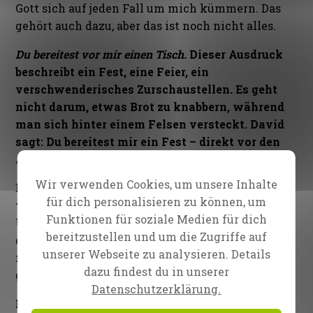
Gott sich auf jeden Fall um mich kümmern. Das
gehört auch dazu, aber das ist noch nicht alles.
Du bereitest vor mir einen Tisch.
Dieser Ausdruck
beschreibt ein Fest, eine Feier, ein
verschwenderisches Zurschaustellen. Es geht
nicht darum, etwas Brot zu knabbern, während
man sich hinter einem Felsen versteckt. David
sagt: Du bereitest mir ein Fest – direkt vor den
Augen meiner Feinde.
Wir verwenden Cookies, um unsere Inhalte
Dies ist die ultimative Rache. Dort stehen sie,
für dich personalisieren zu können, um
verfluchen dich und wünschen dir den
Funktionen für soziale Medien für dich
Untergang. Stattdessen werden sie Zeugen, wie
bereitzustellen und um die Zugriffe auf
du befördert wirst. Sie wollen deinen Ruin sehen,
unserer Webseite zu analysieren. Details
müssen jedoch deine Erfolge anschauen. Und du
dazu findest du in unserer
genießt dabei einfach die Güte Gottes.
Datenschutzerklärung.
Reinhard Bonnke hat immer eine Geschichte aus