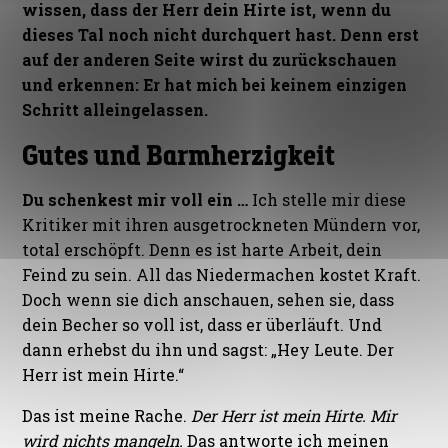
wissen, dass der Herr dein Hirte ist, wenn du
dieses Tal noch nicht durchquert hast. Denn erst
auf der anderen Seite wirst du zurückschauen
und erkennen: Er hat mich bei keinem einzigen
Schritt alleingelassen.
Gutes und Barmherzigkeit
Du schenkest mir voll ein …
Ich stelle mir diese
Kritiker mit ihren ausgetrockneten Mündern vor,
total erschöpft. Denn es ist harte Arbeit, dein
Feind zu sein. All das Niedermachen kostet Kraft.
Doch wenn sie dich anschauen, sehen sie, dass
dein Becher so voll ist, dass er überläuft. Und
dann erhebst du ihn und sagst: „Hey Leute. Der
Herr ist mein Hirte.“
Das ist meine Rache.
Der Herr ist mein Hirte. Mir
wird nichts mangeln.
Das antworte ich meinen