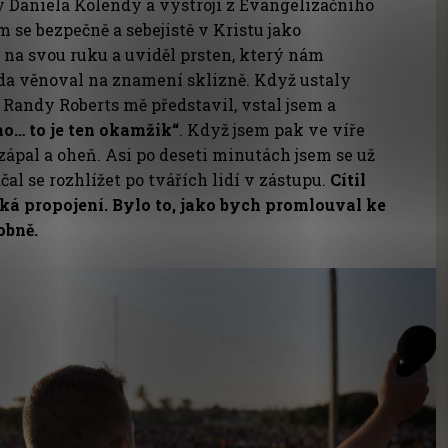
 Daniela Kolendy a výstrojí z Evangelizačního
m se bezpečně a sebejistě v Kristu jako
 na svou ruku a uviděl prsten, který nám
da věnoval na znamení sklizně. Když ustaly
Randy Roberts mě představil, vstal jsem a
no… to je ten okamžik“
. Když jsem pak ve víře
 zápal a oheň. Asi po deseti minutách jsem se už
čal se rozhlížet po tvářích lidí v zástupu.
Cítil
ká propojení. Bylo to, jako bych promlouval ke
obně.