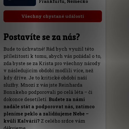
Frankfurtu, Německo
Všechny chystané události
Postavíte se za nás?
Bude to úchvatné! Rád bych využil této
příležitosti k tomu, abych vás požádal o to,
zda byste se za Krista pro všechny národy
v následujícím období modlili více, než
kdy dříve. Je to kritické období naší
služby. Mnozí z vás jste Reinharda
Bonnkeho podporovali po celá léta – či
dokonce desetiletí.
Budete za námi
nadále stát a podporovat nás, zatímco
pleníme peklo a zalidňujeme Nebe –
kvůli Kalvárii?
Z celého srdce vám
děkujeme.