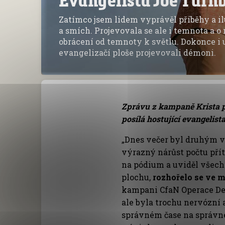
Zatímco jsem lidem vyprávěl příběhy a il
a smích. Projevovala se ale i temnota a o 
obrácení od temnoty k světlu. Dokonce i 
evangelizačí ploše projevovali démoni.
Zprávu z kampaně Krista 
posílá hostující evangelist
„Dnes večer byl druhým v
výrazný nárůst počtu pří
na pódium a uviděl všechn
plochu,
rozhořelo se ve 
kampani CfaN Operace Dek
ale byla trochu nervózní a
správném čase na správné