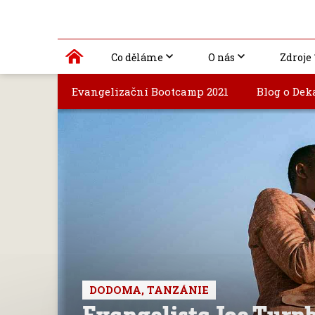
Co děláme
O nás
Zdroje
Evangelizační Bootcamp 2021
Blog o Dek
DODOMA, TANZÁNIE
Evangelista Joe Turnb