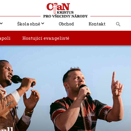
Škola ohně
Obchod
Kontakt
apoli
Hostující evangelisté
ull