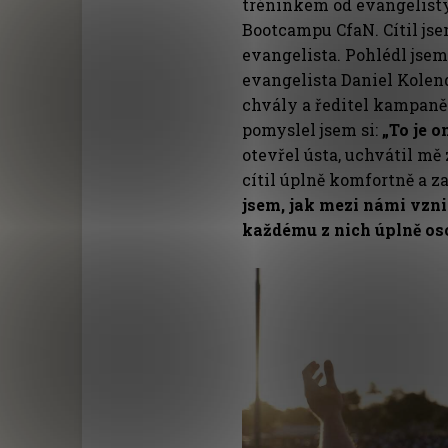
tréninkem od evangelisty
Bootcampu CfaN. Cítil jse
evangelista. Pohlédl jsem
evangelista Daniel Kolen
chvály a ředitel kampaně 
pomyslel jsem si:
„To je o
otevřel ústa, uchvátil mě
cítil úplně komfortně a za
jsem, jak mezi námi vzni
každému z nich úplně os