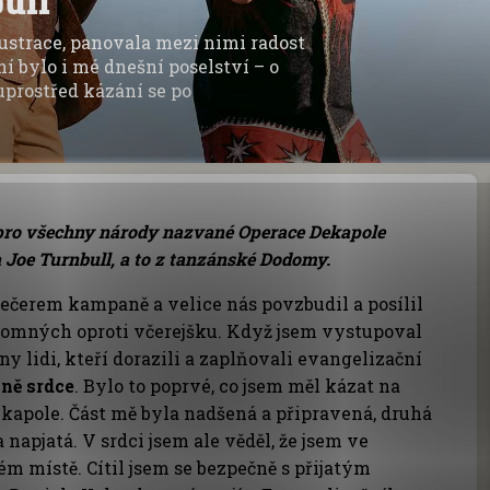
ustrace, panovala mezi nimi radost
ní bylo i mé dnešní poselství – o
uprostřed kázání se po
pro všechny národy nazvané Operace Dekapole
a Joe Turnbull, a to z tanzánské Dodomy.
ečerem kampaně a velice nás povzbudil a posílil
tomných oproti včerejšku. Když jsem vystupoval
y lidi, kteří dorazili a zaplňovali evangelizační
mně srdce
. Bylo to poprvé, co jsem měl kázat na
apole. Část mě byla nadšená a připravená, druhá
 napjatá. V srdci jsem ale věděl, že jsem ve
m místě. Cítil jsem se bezpečně s přijatým