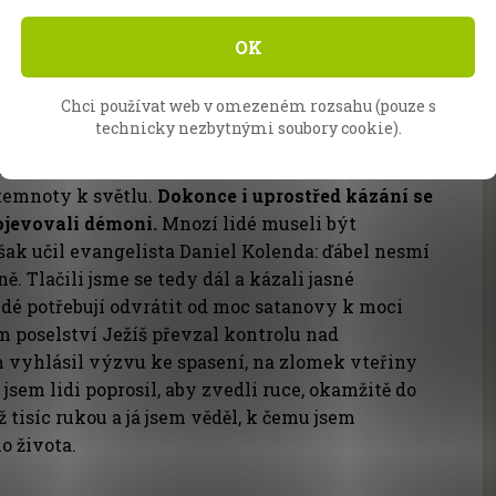
OK
Chci používat web v omezeném rozsahu (pouze s
technicky nezbytnými soubory cookie).
věl příběhy a ilustrace, panovala mezi nimi
a se ale i temnota a o ní bylo i mé dnešní
 temnoty k světlu.
Dokonce i uprostřed kázání se
ojevovali démoni.
Mnozí lidé museli být
šak učil evangelista Daniel Kolenda: ďábel nesmí
. Tlačili jsme se tedy dál a kázali jasné
idé potřebují odvrátit od moc satanovy k moci
em poselství Ježíš převzal kontrolu nad
 vyhlásil výzvu ke spasení, na zlomek vteřiny
jsem lidi poprosil, aby zvedli ruce, okamžitě do
 tisíc rukou a já jsem věděl, k čemu jsem
o života.