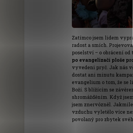
Zatímco jsem lidem vyprá
radost a smích. Projevoval
poselství – o obrácení od
po evangelizačí ploše pr
vyvedeni pryč. Jak nás v
dostat ani minutu kampaně
evangelium o tom, že se l
Boží. S blížícím se závěr
shromážděním. Když jsem
jsem znervózněl. Jakmile 
vzduchu vyletělo více než
povolaný pro zbytek svéh