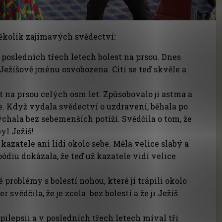
několik zajímavých svědectví:
 posledních třech letech bolest na prsou. Dnes
 Ježíšově jménu osvobozena. Cítí se teď skvěle a
t na prsou celých osm let. Způsobovalo ji astma a
e. Když vydala svědectví o uzdravení, běhala po
ýchala bez sebemenších potíží. Svědčila o tom, že
byl Ježíš!
kazatele ani lidi okolo sebe. Měla velice slabý a
pódiu dokázala, že teď už kazatele vidí velice
problémy s bolestí nohou, které ji trápili okolo
r svědčila, že je zcela bez bolestí a že ji Ježíš
pilepsii a v posledních třech letech míval tři