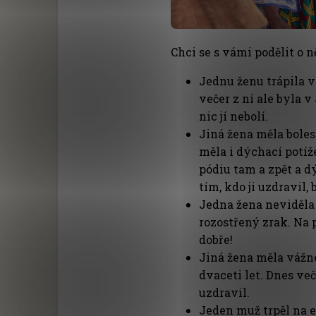
Chci se s vámi podělit o 
Jednu ženu trápila v
večer z ní ale byla v
nic jí nebolí.
Jiná žena měla boles
měla i dýchací potíž
pódiu tam a zpět a d
tím, kdo ji uzdravil, 
Jedna žena neviděla 
rozostřený zrak. Na 
dobře!
Jiná žena měla vážné 
dvaceti let. Dnes veče
uzdravil.
Jeden muž trpěl na e