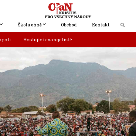
Škola ohně
Obchod
Kontakt
apoli
Hostující evangelisté