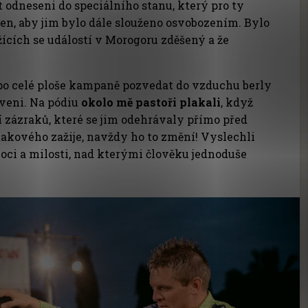
 odneseni do speciálního stanu, který pro ty
n, aby jim bylo dále slouženo osvobozením. Bylo
lížících se událostí v Morogoru zděšený a že
é po celé ploše kampaně pozvedat do vzduchu berly
aveni. Na pódiu
okolo mě pastoři plakali
, když
í zázraků, které se jim odehrávaly přímo před
takového zažije, navždy ho to změní! Vyslechli
oci a milosti, nad kterými člověku jednoduše