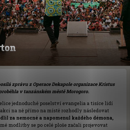
rton
posílá zprávu z Operace Dekapole organizace Kristus
 proběhla v tanzánském městě Morogoro.
elice jednoduché poselství evangelia a tisíce lidí
eakci na ně přímo na místě rozhodly následovat
dlil za nemocné a napomenul každého démona,
é modlitby se po celé ploše začali projevovat