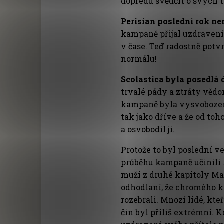
dopředu svědčit o svých 
Perisian poslední rok ne
kampaně přijal uzdravení.
v čase. Teď radostně potvr
normálu!
Scolastica byla posedlá
trvalé pády a ztráty vědo
kampaně byla vysvobozena
tak jako dříve a že od to
a osvobodil ji.
Protože to byl poslední v
průběhu kampaně učinili ro
muži z druhé kapitoly Mark
odhodlaní, že chromého ka
rozebrali. Mnozí lidé, kte
čin byl příliš extrémní. K