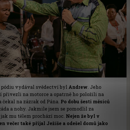
 pódiu vydával svědectví byl
Andrew
. Jeho
 přivezli na motorce a opatrně ho položili na
a čekal na zázrak od Pána.
Po dobu šesti měsíců
áda a nohy. Jakmile jsem se pomodlil za
 jak mu tělem prochází moc.
Nejen že byl v
n večer také přijal Ježíše a odešel domů jako