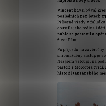
naprosto nový člověk
Vincent
kdysi býval křes
posledních pěti letech t
Příšerné vředy v žaludku 
opustila jeho rodina i dě
náhle se postavil a opět 
život Pánu.
Po příjezdu na závěrečný
shromážděný zástup je ve
Než jsem vstoupil na pód
pastoři z Morogora tvrdí,
historii tanzánského mě