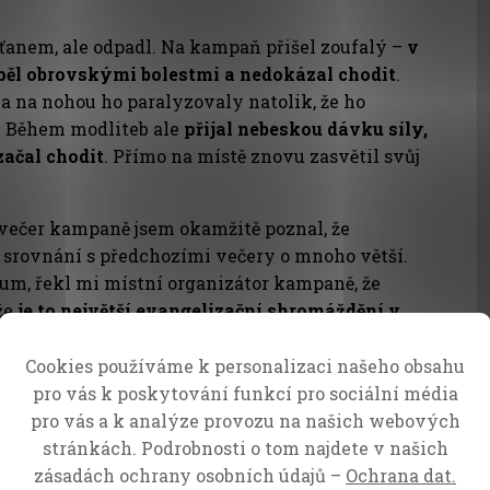
ťanem, ale odpadl. Na kampaň přišel zoufalý –
v
rpěl obrovskými bolestmi a nedokázal chodit
.
a na nohou ho paralyzovaly natolik, že ho
ti. Během modliteb ale
přijal nebeskou dávku síly,
začal chodit
. Přímo na místě znovu zasvětil svůj
 večer kampaně jsem okamžitě poznal, že
 srovnání s předchozími večery o mnoho větší.
ium, řekl mi místní organizátor kampaně, že
 že
je to největší evangelizační shromáždění v
sta Morogoro!
Cookies používáme k personalizaci našeho obsahu
pro vás k poskytování funkcí pro sociální média
pro vás a k analýze provozu na našich webových
stránkách. Podrobnosti o tom najdete v našich
zásadách ochrany osobních údajů –
Ochrana dat.