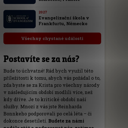
2027
Evangelizační škola v
Frankfurtu, Německo
Všechny chystané události
Postavíte se za nás?
Bude to úchvatné! Rád bych využil této
příležitosti k tomu, abych vás požádal o to,
zda byste se za Krista pro všechny národy
v následujícím období modlili více, než
kdy dříve. Je to kritické období naší
služby. Mnozí z vás jste Reinharda
Bonnkeho podporovali po celá léta – či
dokonce desetiletí.
Budete za námi
nadále stát a podporovat nás, zatímco