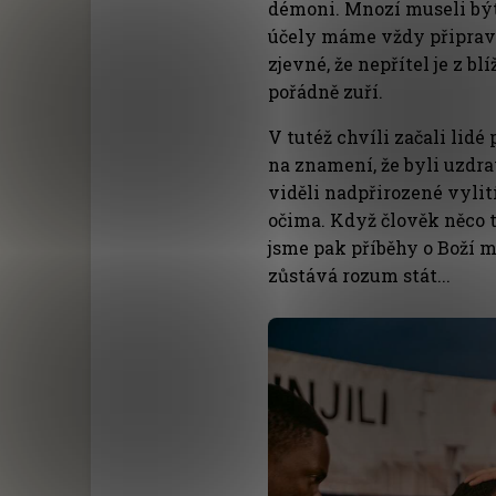
démoni. Mnozí museli být
účely máme vždy připrave
zjevné, že nepřítel je z b
pořádně zuří.
V tutéž chvíli začali lid
na znamení, že byli uzdr
viděli nadpřirozené vylit
očima. Když člověk něco 
jsme pak příběhy o Boží m
zůstává rozum stát...