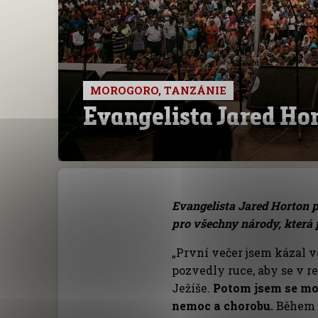
MOROGORO, TANZÁNIE
Evangelista Jared Ho
Evangelista Jared Horton 
pro všechny národy, která
„První večer jsem kázal v
pozvedly ruce, aby se v r
Ježíše.
Potom jsem se mo
nemoc a chorobu.
Během m