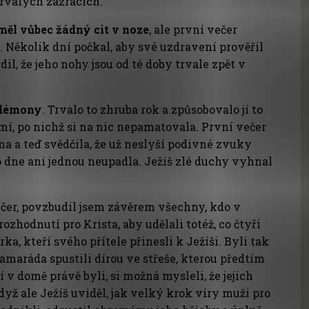
trvalých zázracích.
měl vůbec žádný cit v noze
, ale první večer
 Několik dní počkal, aby své uzdravení prověřil
dil, že jeho nohy jsou od té doby trvale zpět v
 démony
. Trvalo to zhruba rok a způsobovalo jí to
mí, po nichž si na nic nepamatovala. První večer
 a teď svědčila, že už neslyší podivné zvuky
ho dne ani jednou neupadla. Ježíš zlé duchy vyhnal
ečer, povzbudil jsem závěrem všechny, kdo v
zhodnutí pro Krista, aby udělali totéž, co čtyři
a, kteří svého přítele přinesli k Ježíši. Byli tak
maráda spustili dírou ve střeše, kterou předtím
ří v domě právě byli, si možná mysleli, že jejich
dyž ale Ježíš uviděl, jak velký krok víry muži pro