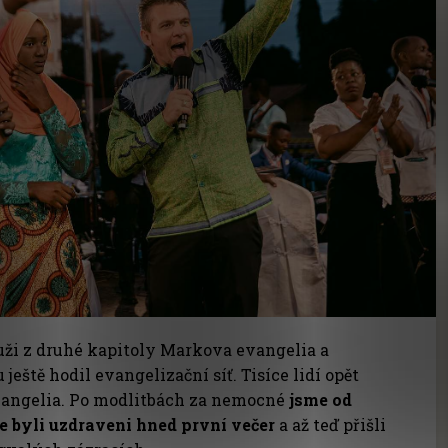
ži z druhé kapitoly Markova evangelia a
eště hodil evangelizační síť. Tisíce lidí opět
vangelia. Po modlitbách za nemocné
jsme od
že byli uzdraveni hned první večer
a až teď přišli