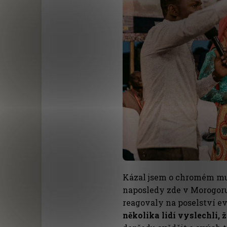
Kázal jsem o chromém mu
naposledy zde v Morogoru j
reagovaly na poselství e
několika lidí vyslechli, 