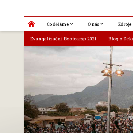
Co děláme
O nás
Zdroje
Evangelizační Bootcamp 2021
Blog o Dek