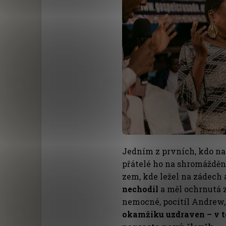
Jedním z prvních, kdo na
přátelé ho na shromáždění
zem, kde ležel na zádech 
nechodil
a měl ochrnutá z
nemocné, pocítíl Andrew,
okamžiku uzdraven – v te