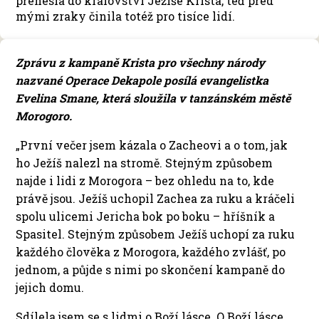
přenesla do království Ježíše Krista, teď před
mými zraky činila totéž pro tisíce lidí.
Zprávu z kampaně Krista pro všechny národy
nazvané Operace Dekapole posílá evangelistka
Evelina Smane, která sloužila v tanzánském městě
Morogoro.
„První večer jsem kázala o Zacheovi a o tom, jak
ho Ježíš nalezl na stromě. Stejným způsobem
najde i lidi z Morogora – bez ohledu na to, kde
právě jsou. Ježíš uchopil Zachea za ruku a kráčeli
spolu ulicemi Jericha bok po boku – hříšník a
Spasitel. Stejným způsobem Ježíš uchopí za ruku
každého člověka z Morogora, každého zvlášť, po
jednom, a půjde s nimi po skončení kampaně do
jejich domu.
Sdílela jsem se s lidmi o Boží lásce. O Boží lásce,