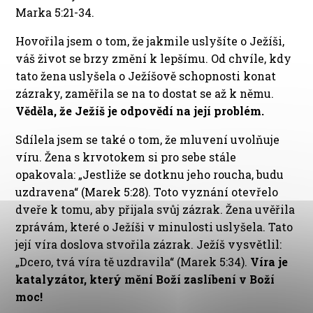
Marka 5:21-34.
Hovořila jsem o tom, že jakmile uslyšíte o Ježíši,
váš život se brzy změní k lepšímu. Od chvíle, kdy
tato žena uslyšela o Ježíšově schopnosti konat
zázraky, zaměřila se na to dostat se až k němu.
Věděla, že Ježíš je odpovědí na její problém.
Sdílela jsem se také o tom, že mluvení uvolňuje
víru. Žena s krvotokem si pro sebe stále
opakovala: „Jestliže se dotknu jeho roucha, budu
uzdravena“ (Marek 5:28). Toto vyznání otevřelo
dveře k tomu, aby přijala svůj zázrak. Žena uvěřila
zprávám, které o Ježíši v minulosti uslyšela. Tato
její víra doslova stvořila zázrak. Ježíš vysvětlil:
„Dcero, tvá víra tě uzdravila“ (Marek 5:34).
Víra je
katalyzátor, který mění Boží zaslíbení v Boží
moc!