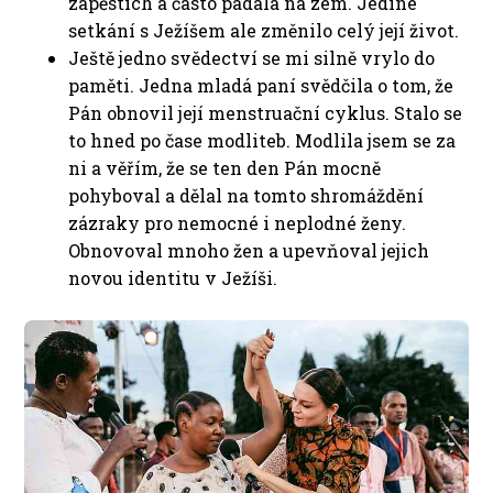
zápěstích a často padala na zem. Jediné
setkání s Ježíšem ale změnilo celý její život.
Ještě jedno svědectví se mi silně vrylo do
paměti. Jedna mladá paní svědčila o tom, že
Pán obnovil její menstruační cyklus. Stalo se
to hned po čase modliteb. Modlila jsem se za
ni a věřím, že se ten den Pán mocně
pohyboval a dělal na tomto shromáždění
zázraky pro nemocné i neplodné ženy.
Obnovoval mnoho žen a upevňoval jejich
novou identitu v Ježíši.