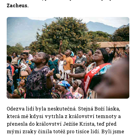
Zacheus.
Odezva lidí byla neskutečná. Stejná Boží láska,
která mě kdysi vytrhla z království temnoty a
přenesla do království Ježíše Krista, teď před
mými zraky činila totéž pro tisíce lidí. Byli jsme