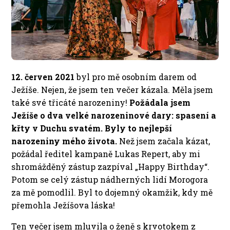
12. červen 2021
byl pro mě osobním darem od
Ježíše. Nejen, že jsem ten večer kázala. Měla jsem
také své třicáté narozeniny!
Požádala jsem
Ježíše o dva velké narozeninové dary: spasení a
křty v Duchu svatém. Byly to nejlepší
narozeniny mého života.
Než jsem začala kázat,
požádal ředitel kampaně Lukas Repert, aby mi
shromážděný zástup zazpíval „Happy Birthday“.
Potom se celý zástup nádherných lidí Morogora
za mě pomodlil. Byl to dojemný okamžik, kdy mě
přemohla Ježíšova láska!
Ten večer jsem mluvila o ženě s krvotokem z