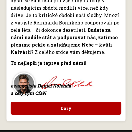
byste se za Krista pro všechny národy v
následujícím období modlili více, než kdy
dříve. Je to kritické období naší služby. Mnozí
z vás jste Reinharda Bonnkeho podporovali po
celá léta – či dokonce desetiletí.
Budete za
námi nadále stát a podporovat nás, zatímco
pleníme peklo a zalidňujeme Nebe – kvůli
Kalvárii?
Z celého srdce vám děkujeme.
To nejlepší je teprve před námi!
evangelista Daniel Kolenda
a celý tým CfaN
Dary