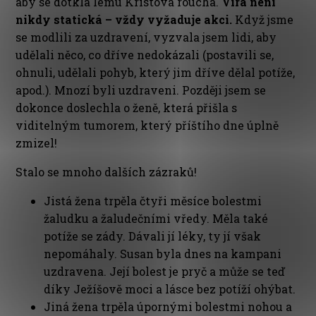
aby se dotkla lemu Kristova roucha.
Víra není
nikdy statická – vždy vyžaduje akci.
Když jsme
se modlili za uzdravení, vyzvala jsem lidi, aby
udělali něco, co dříve nedokázali (postavili se,
ohnuli, udělali pohyb, který jim dříve dělal potíže,
apod.). Mnozí byli uzdraveni. Později jsem se
dokonce doslechla o ženě, která přišla s
viditelným tumorem, který příštího dne úplně
zmizel!
Stalo se mnoho dalších zázraků!
Jistá žena trpěla čtyři měsíce bolestmi
žaludku a žaludečními vředy. Měla také
potíže se zády. Dávali jí léky, ty jí však
nepomáhaly. Susan byla dnes na kampani
uzdravena. Její bolest je pryč a může se teď
díky Ježíšově moci a lásce bez potíží ohýbat.
Jiná žena trpěla úpornými bolestmi nohou a