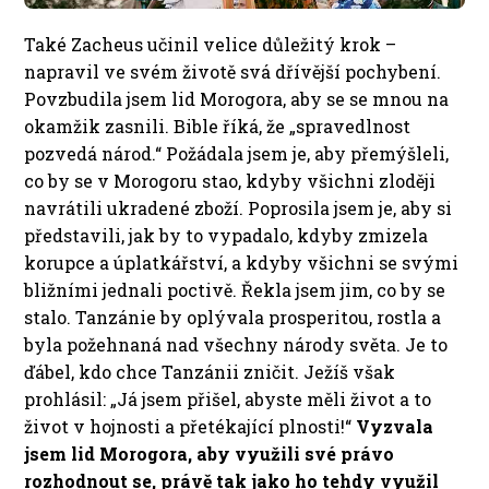
Také Zacheus učinil velice důležitý krok –
napravil ve svém životě svá dřívější pochybení.
Povzbudila jsem lid Morogora, aby se se mnou na
okamžik zasnili. Bible říká, že „spravedlnost
pozvedá národ.“ Požádala jsem je, aby přemýšleli,
co by se v Morogoru stao, kdyby všichni zloději
navrátili ukradené zboží. Poprosila jsem je, aby si
představili, jak by to vypadalo, kdyby zmizela
korupce a úplatkářství, a kdyby všichni se svými
bližními jednali poctivě. Řekla jsem jim, co by se
stalo. Tanzánie by oplývala prosperitou, rostla a
byla požehnaná nad všechny národy světa. Je to
ďábel, kdo chce Tanzánii zničit. Ježíš však
prohlásil: „Já jsem přišel, abyste měli život a to
život v hojnosti a přetékající plnosti!“
Vyzvala
jsem lid Morogora, aby využili své právo
rozhodnout se, právě tak jako ho tehdy využil