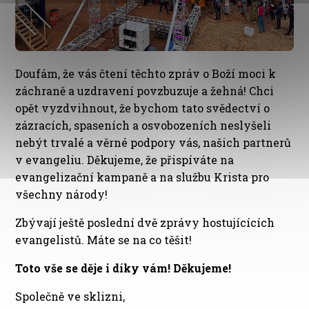
Doufám, že vás čtení těchto zpráv o Boží moci k
záchraně a uzdravení povzbuzuje a žehná! Chci
opět vyzdvihnout, že bychom tato svědectví o
zázracích, spaseních a osvobozeních neslyšeli
nebýt trvalé a věrné podpory vás, našich partnerů
v evangeliu. Děkujeme, že přispíváte na
evangelizační kampaně a na službu Krista pro
všechny národy!
Zbývají ještě poslední dvě zprávy hostujícících
evangelistů. Máte se na co těšit!
Toto vše se děje i díky vám!
Děkujeme!
Společně ve sklizni,