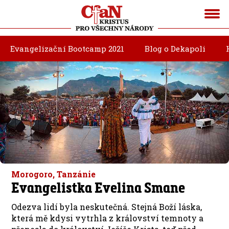
Evangelizační Bootcamp 2021
Blog o Dekapoli
Morogoro, Tanzánie
Evangelistka Evelina Smane
Odezva lidí byla neskutečná. Stejná Boží láska,
která mě kdysi vytrhla z království temnoty a