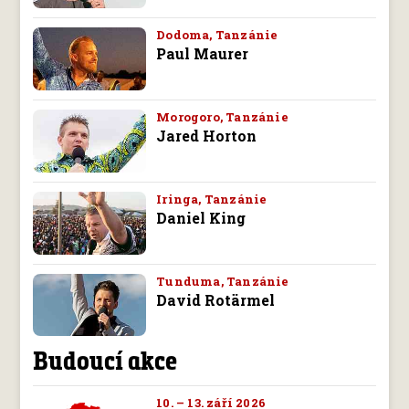
Dodoma, Tanzánie
Paul Maurer
Morogoro, Tanzánie
Jared Horton
Iringa, Tanzánie
Daniel King
Tunduma, Tanzánie
David Rotärmel
Budoucí akce
10. – 13. září 2026