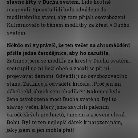
slavné křty v Duchu svatém.
Lidé houfně
reagovali. Spoustu lidí bylo odváděno do
modlitebního stanu, aby tam přijali osovobození.
Kulminovalo to během modlitby za křest v Duchu
svatém.
Někdo mi vyprávěl, že ten večer na shromáždění
přišla jedna čarodějnice, aby ho narušila.
Zatímco jsem se modlila za křest v Duchu svatém,
sestoupil na ni Boží oheň a začali se při ní
projevovat démoni. Odvedli ji do osvobozovacího
stanu. Zatímco ji odváděli, křičela: „Proč jen mi
ďábel řekl, abych sem chodila?!“ Nakonec byla
žena osvobozena mocí Ducha svatého. Byl to
slavný večer, který jsme završili pálením
čarodějských předmětů, tancem a zpěvem chval
Bohu. Byl to ten nejlepší dárek k narozeninám,
jaký jsem si jen mohla přát!