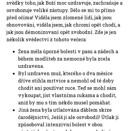
svědky toho, jak Boží moc uzdravuje, zachraňuje a
osvobozuje veliké zástupy. Dělo se mi to přímo
před očima! Viděla jsem zlomené lidi, jak jsou
obnovováni, viděla jsem, jak chromí opět chodí, a
jak jsou démonizovaní opět svobodní. Zde je jen
několik svědectví z tohoto večera:
Žena měla úporné bolesti v pasu a zádech a
během modliteb za nemocné byla zcela
uzdravena.
Byl uzdraven muž, kterého o dva měsíce
dříve stihla mrtvice a nemohl od té doby
chodit ani používat ruce. Teď se mohl sám
vykoupat, jíst vlastníma rukama a chodit,
aniž by mu s tím někdo musel pomáhat.
Jiná žena byla utlačována ďáblem skrze
čarodějnictví, Ježíš ji ale osvobodil! Útlak ji
způsoboval intenzivní bolest v obou