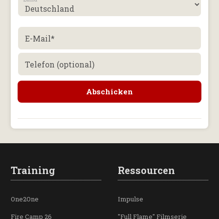
E-Mail
*
Telefon (optional)
Training
Ressourcen
One2One
Impulse
Fire Camp 26
"Full Flame" Filmserie