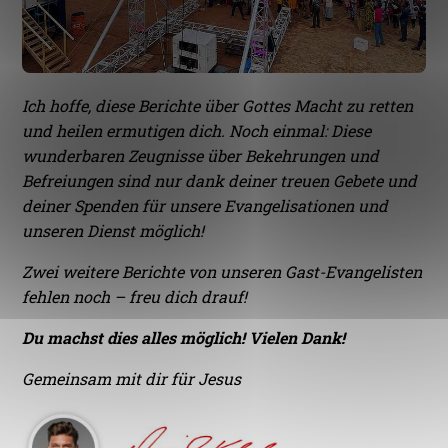
Ich hoffe, diese Berichte über Gottes Macht zu retten
und heilen ermutigen dich. Noch einmal: Diese
wunderbaren Zeugnisse über Bekehrungen und
Befreiungen sind nur dank deiner treuen Gebete und
deiner Spenden für unsere Evangelisationen und
unseren Dienst möglich!
Zwei weitere Berichte von unseren Gast-Evangelisten
fehlen noch – freu dich drauf!
Du machst dies alles möglich! Vielen Dank!
Gemeinsam mit dir für Jesus