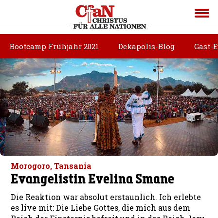
Bootcamp Frühjahr 2021
Dekapolis-Blog
Gast-
Morogoro, Tansania
Evangelistin Evelina Smane
Die Reaktion war absolut erstaunlich. Ich erlebte
es live mit: Die Liebe Gottes, die mich aus dem