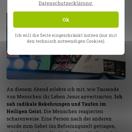
Datenschutzerklärung.
Ok
Ich will die Seite eingeschränkt nutzen (nur mit
den technisch notwendigen Cookies).
An diesem Abend erlebte ich mit, wie Tausende
von Menschen ihr Leben Jesus anvertrauten.
Ich
sah radikale Bekehrungen und Taufen im
Heiligen Geist.
Die Menschen reagierten
scharenweise. Eine Person nach der anderen
wurde zum Gebet ins Befreiungszelt getragen,