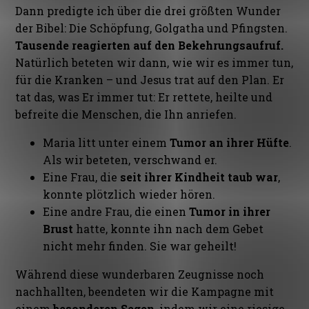
Dann predigte ich über die drei größten Wunder
der Bibel: Die Schöpfung, Golgatha und Pfingsten.
Tausende reagierten auf den Bekehrungsaufruf.
Natürlich beteten wir dann, wie wir es immer tun,
für die Kranken – und Jesus trat auf den Plan. Er
tat das, was Er immer tut: Er rettete, heilte und
befreite die Menschen, die Ihn anriefen.
Maria litt unter einem
Tumor an ihrer Hüfte
.
Als wir beteten, verschwand er.
Eine Frau, die
seit ihrer Kindheit taub war
,
konnte plötzlich wieder hören.
Eine andre Frau, die einen
Tumor in ihrer
Brust
hatte, konnte ihn nach dem Gebet
nicht mehr finden. Sie war geheilt!
Während diese wunderbaren Zeugnisse noch
nachhallten, beendeten wir die Kampagne mit
einem
besonderen Segen
, indem wir eine riesige