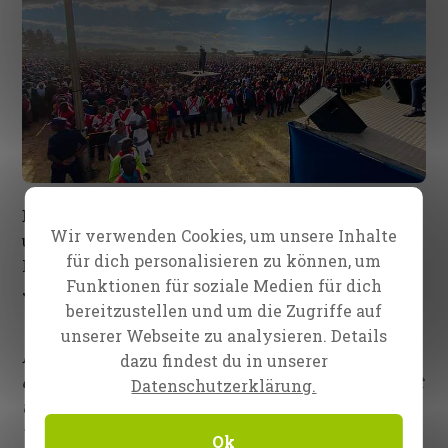
Bereitet dieser Bericht dir auch so große Freude
Wir verwenden Cookies, um unsere Inhalte
und lässt dich unseren erstaunlichen Gott loben?
für dich personalisieren zu können, um
Ich erhebe gerade meine Hände und sage:
„Danke,
Funktionen für soziale Medien für dich
Jesus!“
bereitzustellen und um die Zugriffe auf
Während diese wunderbaren Berichte
unserer Webseite zu analysieren. Details
hereinkommen, danke ich Gott immer wieder für
dazu findest du in unserer
dich;
denn wir könnten
all das nicht aus eigener Kraft
Datenschutzerklärung.
und keinesfalls allein tun. Durch engagierte Partner
wie dich, die uns durch ihre Gebete und ihre Spenden
Ok