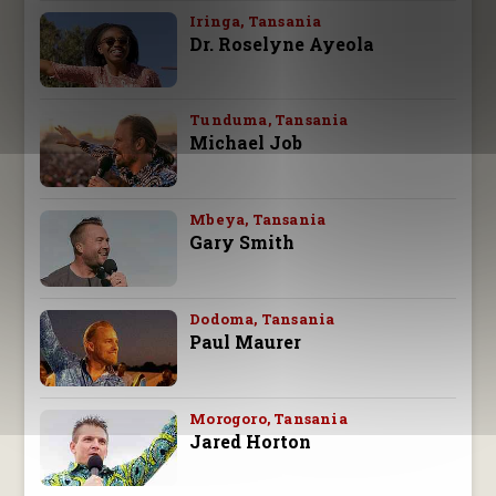
Iringa, Tansania
Dr. Roselyne Ayeola
Tunduma, Tansania
Michael Job
Mbeya, Tansania
Gary Smith
Dodoma, Tansania
Paul Maurer
Morogoro, Tansania
Jared Horton