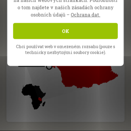
o tom najdete v našich zásadách ochrany
osobních údajů –
Ochrana dat.
OK
Chci používat web v omezeném rozsahu (pouze s
technicky nezbytnými soubory cookie).