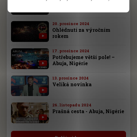
Oslava 100 milionů
20. prosince 2024
Ohlédnutí za výročním
rokem
17. prosince 2024
Potřebujeme větší pole! –
Abuja, Nigérie
13. prosince 2024
Veliká novinka
26. listopadu 2024
Prašná cesta - Abuja, Nigérie