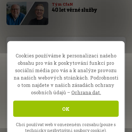
Tým CfaN
40 let věrné služby
Video Menu
Cookies používáme k personalizaci našeho
Inspirace
Vyučování
Svědectví
obsahu pro vás k poskytování funkcí pro
sociální média pro vás a k analýze provozu
13. února 2026
na našich webových stránkách. Podrobnosti
Evangelista Randy Roberts
o tom najdete v našich zásadách ochrany
v Nampule, Mosambiku
osobních údajů –
Ochrana dat.
16. ledna 2026
Evangelisté Břetislav Šípek
OK
a Jana Bielava
Chci používat web v omezeném rozsahu (pouze s
09. srpna 2025
technicky nezbytnými soubory cookie).