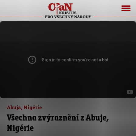
Abuja, Nigérie
Všechna zvýraznění z Abuje,
Nigérie