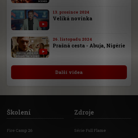
13. prosince 2024
Veliká novinka
26. listopadu 2024
Prašná cesta - Abuja, Nigérie
Další videa
Školení
Zdroje
Fire Camp 26
Série Full Flame