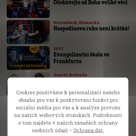
Očekávejte od Boha veliké věci
Norimberk, Německo
Hospodinova ruka není krátká!
2027
Evangelizační škola ve
Frankfurtu
Daniel Kolenda
Tento boj je Hospodinův
Cookies používáme k personalizaci našeho
obsahu pro vás k poskytování funkcí pro
sociální média pro vás a k analýze provozu
na našich webových stránkách. Podrobnosti
Video Menu
o tom najdete v našich zásadách ochrany
osobních údajů –
Ochrana dat.
Inspirace
Vyučování
Svědectví