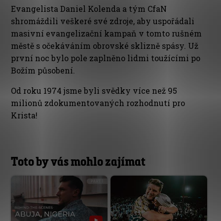
Evangelista Daniel Kolenda a tým CfaN
shromáždili veškeré své zdroje, aby uspořádali
masivní evangelizační kampaň v tomto rušném
městě s očekáváním obrovské sklizně spásy. Už
první noc bylo pole zaplněno lidmi toužícími po
Božím působení.
Od roku 1974 jsme byli svědky více než 95
milionů zdokumentovaných rozhodnutí pro
Krista!
Toto by vás mohlo zajímat