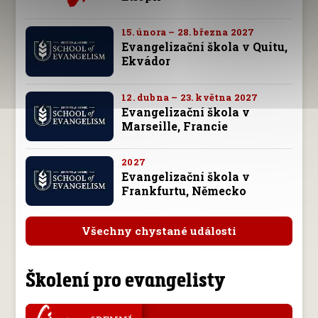
15. února – 28. března 2027
Evangelizační škola v Quitu,
Ekvádor
12. dubna – 23. května 2027
Evangelizační škola v
Marseille, Francie
2027
Evangelizační škola v
Frankfurtu, Německo
Všechny chystané události
Školení pro evangelisty
.