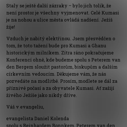
Staly se ještě další zázraky – bylo jich tolik, že
není prostor je všechny vyjmenovat. Celé Kumasi
je na nohou a ulice města ovládá nadšení. Ježíš
žije!
Vzduch je nabitý elektřinou. Jsem přesvědčen o
tom, že toto tažení bude pro Kumasi a Ghanu
historickým milníkem. Zítra ráno pokračujeme
Konferencí ohně, kde budeme spolu s Peterem van
den Bergem sloužit pastorům, biskupům a dalším
církevním vedoucím. Děkujeme vám, že nás
pozvedáte na modlitbě. Prosím, modlete se dál za
příznivé počasí a za obyvatele Kumasi. Ať zažijí
živého Ježíše jako nikdy dříve.
Váš v evangeliu,
evangelista Daniel Kolenda
spolu s Reinhardem Bonnkem, Peterem van den