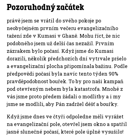
Pozoruhodný začátek
právě jsem se vrátil do svého pokoje po
neobyčejném prvním večeru evangelizačního
tažení zde v Kumasi v Ghaně. Mohu říct, že nic
podobného jsem už delší čas nezažil. Prvním
zázrakem bylo počasí. Když jsme do Kumasi
dorazili, několik předchozích dní vytrvale pršelo
a evangelizační plocha připomínala bažinu. Podle
předpovědi počasí byla navíc tento týden 90%
pravděpodobnost bouřek. To by pro naši kampaň
pod otevřeným nebem byla katastrofa. Mnohé z
vás jsme proto předem žádali o modlitby a i my
jsme se modlili, aby Pán zadržel déšť a bouřky.
Když jsme dnes ve čtyři odpoledne měli vyrážet
na evangelizační pole, otevřel jsem okno a spatřil
jasné slunečné počasí, které pole úplně vysušilo!