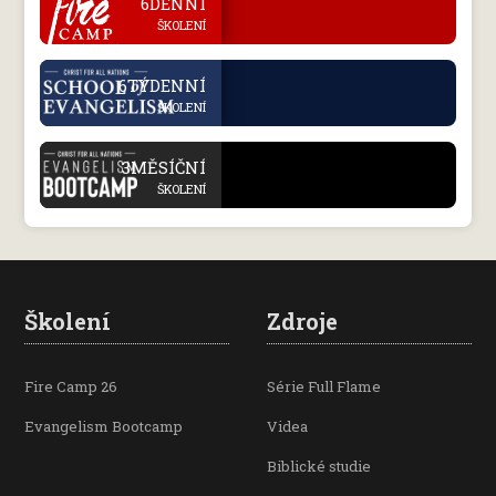
6DENNÍ
ŠKOLENÍ
.
6TÝDENNÍ
ŠKOLENÍ
.
3MĚSÍČNÍ
ŠKOLENÍ
Školení
Zdroje
Fire Camp 26
Série Full Flame
Evangelism Bootcamp
Videa
Biblické studie