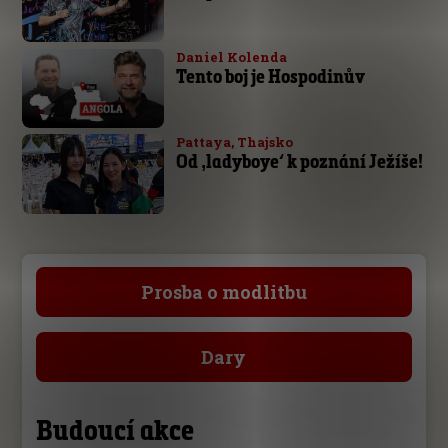
Daniel Kolenda
Tento boj je Hospodinův
Pattaya, Thajsko
Od ‚ladyboye‘ k poznání Ježíše!
Prosba o modlitbu
Dary
Budoucí akce