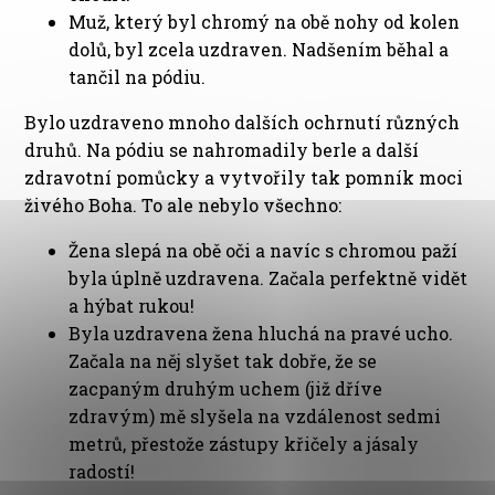
Muž, který byl chromý na obě nohy od kolen
dolů, byl zcela uzdraven. Nadšením běhal a
tančil na pódiu.
Bylo uzdraveno mnoho dalších ochrnutí různých
druhů. Na pódiu se nahromadily berle a další
zdravotní pomůcky a vytvořily tak pomník moci
živého Boha. To ale nebylo všechno:
Žena slepá na obě oči a navíc s chromou paží
byla úplně uzdravena. Začala perfektně vidět
a hýbat rukou!
Byla uzdravena žena hluchá na pravé ucho.
Začala na něj slyšet tak dobře, že se
zacpaným druhým uchem (již dříve
zdravým) mě slyšela na vzdálenost sedmi
metrů, přestože zástupy křičely a jásaly
radostí!