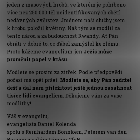
jeden z masových hrobů, ve kterém je pohřbeno
více než 250 000 těl neidentifikovaných obětí
nedávných zvěrstev. Jménem naší služby jsem
k hrobu položil květiny. Náš tým se modlil za
tento národ a za budoucnost Rwandy. Ať Pán
obrátí v dobré to, co ďábel zamýšlel ke zlému.
Proto kážeme evangelium: jen
Ježíš může
proměnit popel v krásu.
Modlete se prosím za zítřek. Podle předpovědi
počasí má opět pršet.
Modlete se, aby Pán zadržel
déšť a dal nám příležitost ještě jednou zasáhnout
tisíce lidí evangeliem.
Děkujeme vám za vaše
modlitby!
Váš v evangeliu,
evangelista Daniel Kolenda
spolu s Reinhardem Bonnkem, Peterem van den
Bergem a celým týmem CfaN