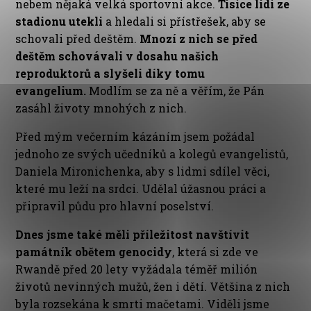
nebem nějaká velká sportovní akce.
Tisíce lidí ze
stadionu utekli
a hledali si přístřešek, aby se
schovali před deštěm.
Mnozí z nich se před
deštěm schovávali v dosahu našich
reproduktorů a slyšeli díky tomu
evangelium.
Modlím se za ně a věřím, že Pán
zasáhl životy mnohých z nich.
Před mým večerním kázáním jsem požádal
jednoho ze svých učedníků a kolegů evangelistů,
Daniela Mironichenka, aby s lidmi sdílel věci,
které mu leží na srdci. Udělal úžasnou práci a
připravil půdu pro hlavní poselství.
Dnes jsme také měli příležitost navštívit
památník obětem genocidy
, která si zde ve
Rwandě před 20 lety vyžádala téměř milión
životů nevinných mužů, žen i dětí. Většina z nich
byla rozsekána k smrti mačetami. Viděli jsme