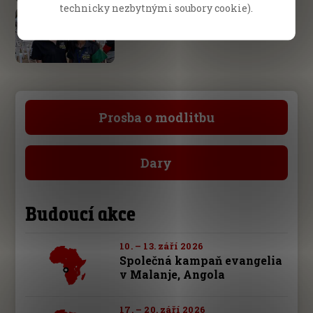
technicky nezbytnými soubory cookie).
Pattaya, Thajsko
Od ‚ladyboye‘ k poznání Ježíše!
Prosba o modlitbu
Dary
Budoucí akce
10. – 13. září 2026
Společná kampaň evangelia
v Malanje, Angola
17. – 20. září 2026