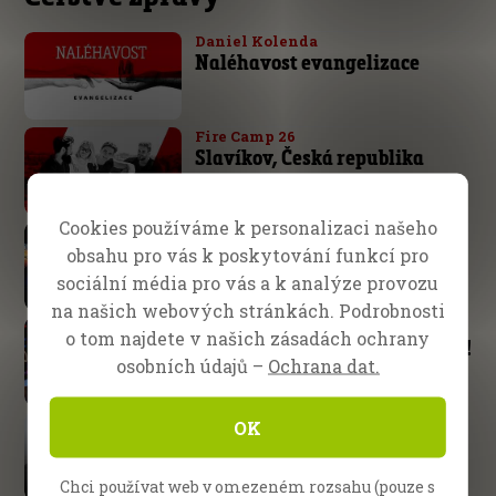
Daniel Kolenda
Naléhavost evangelizace
Fire Camp 26
Slavíkov, Česká republika
Cookies používáme k personalizaci našeho
Škola evangelizace
Očekávejte od Boha veliké věci
obsahu pro vás k poskytování funkcí pro
sociální média pro vás a k analýze provozu
na našich webových stránkách. Podrobnosti
Norimberk, Německo
o tom najdete v našich zásadách ochrany
Hospodinova ruka není krátká!
osobních údajů –
Ochrana dat.
Daniel Kolenda
OK
Tento boj je Hospodinův
Chci používat web v omezeném rozsahu (pouze s