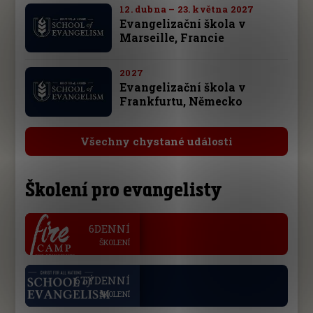
12. dubna – 23. května 2027
Evangelizační škola v
Marseille, Francie
2027
Evangelizační škola v
Frankfurtu, Německo
Všechny chystané události
Školení pro evangelisty
.
6DENNÍ
ŠKOLENÍ
.
6TÝDENNÍ
ŠKOLENÍ