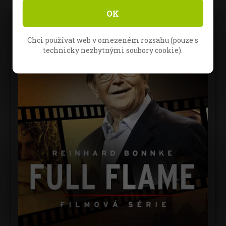
OK
Chci používat web v omezeném rozsahu (pouze s
technicky nezbytnými soubory cookie).