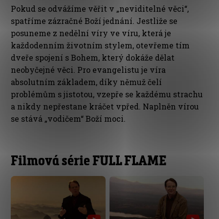
Pokud se odvážíme věřit v „neviditelné věci“,
spatříme zázračné Boží jednání. Jestliže se
posuneme z nedělní víry ve víru, která je
každodenním životním stylem, otevřeme tím
dveře spojení s Bohem, který dokáže dělat
neobyčejné věci. Pro evangelistu je víra
absolutním základem, díky němuž čelí
problémům s jistotou, vzepře se každému strachu
a nikdy nepřestane kráčet vpřed. Naplněn vírou
se stává „vodičem“ Boží moci.
Filmová série FULL FLAME