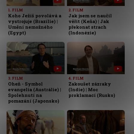
1. FILM
2. FILM
Koho Ježíš povolává a
Jak jsem se naučil
vystrojuje (Brazílie) |
věřit (Keňa) | Jak
Umění nemožného
překonat strach
(Egypt)
(Indonézie)
3. FILM
4. FILM
Oheň - Symbol
Zakoušet zázraky
evangelia (Austrálie) |
(Indie) | Moc
Spolehnutí na
proklamací (Rusko)
pomazání (Japonsko)