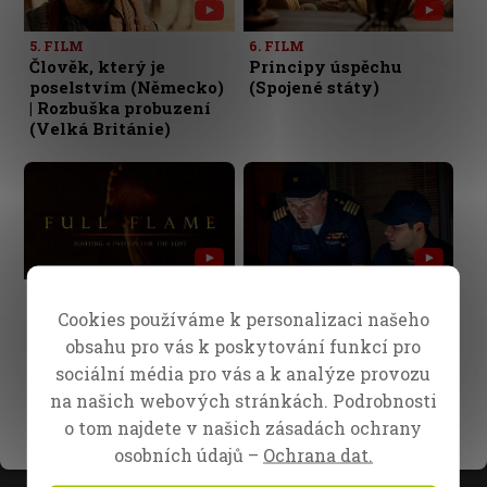
5. FILM
6. FILM
Člověk, který je
Principy úspěchu
poselstvím (Německo)
(Spojené státy)
| Rozbuška probuzení
(Velká Británie)
7. FILM
8. FILM
Jedinečné poselství
Ztraceni v moři
Cookies používáme k personalizaci našeho
(Čína)
obsahu pro vás k poskytování funkcí pro
sociální média pro vás a k analýze provozu
na našich webových stránkách. Podrobnosti
1
o tom najdete v našich zásadách ochrany
osobních údajů –
Ochrana dat.