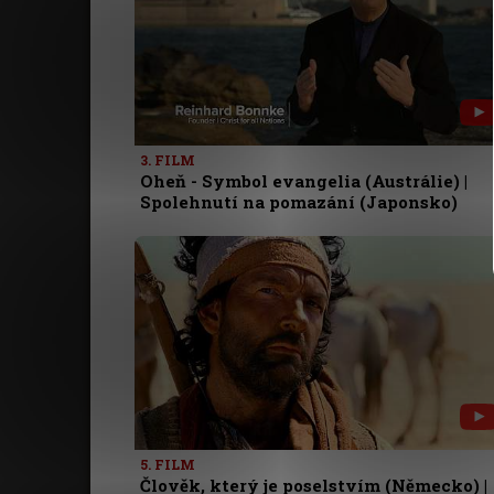
3. FILM
Oheň - Symbol evangelia (Austrálie) |
Spolehnutí na pomazání (Japonsko)
5. FILM
Člověk, který je poselstvím (Německo) |