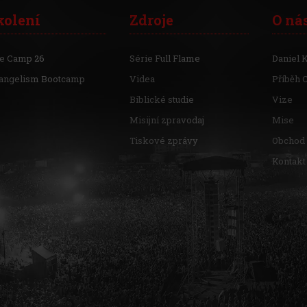
kolení
Zdroje
O ná
re Camp 26
Série Full Flame
Daniel 
angelism Bootcamp
Videa
Příběh 
Biblické studie
Vize
Misijní zpravodaj
Mise
Tiskové zprávy
Obchod
Kontakt