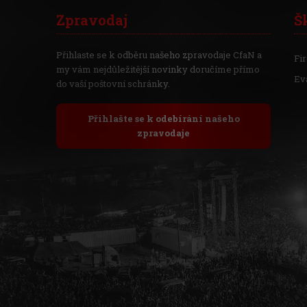
Zpravodaj
Š
Přihlaste se k odběru našeho zpravodaje CfaN a
Fi
my vám nejdůležitější novinky doručíme přímo
Ev
do vaší poštovní schránky.
Přihlašte se k odebírání našeho
zpravodaje