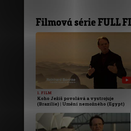
Filmová série FULL 
1. FILM
Koho Ježíš povolává a vystrojuje
(Brazílie) | Umění nemožného (Egypt)