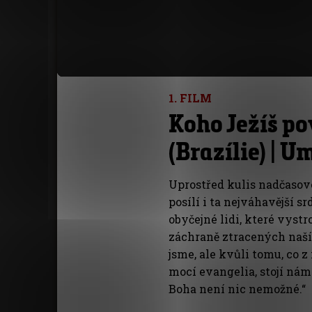
1. FILM
Koho Ježíš po
(Brazílie) | 
Uprostřed kulis nadčasov
posílí i ta nejváhavější s
obyčejné lidi, které vystr
záchraně ztracených naší
jsme, ale kvůli tomu, co z
mocí evangelia, stojí ná
Boha není nic nemožné.“