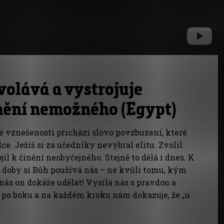
volává a vystrojuje
Umění nemožného (Egypt)
é vznešenosti přichází slovo povzbuzení, které
rdce. Ježíš si za učedníky nevybral elitu. Zvolil
ojil k činění neobyčejného. Stejně to dělá i dnes. K
 doby si Bůh používá nás – ne kvůli tomu, kým
 nás on dokáže udělat! Vysílá nás s pravdou a
m po boku a na každém kroku nám dokazuje, že „u