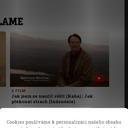
FLAME
2. FILM
Jak jsem se naučil věřit (Keňa) | Jak
překonat strach (Indonézie)
Cookies používáme k personalizaci našeho obsahu