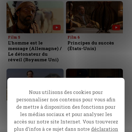
Film 5
Film 6
L’homme est le
Principes du succès
message (Allemagne) /
(États-Unis)
Le détonateur du
réveil (Royaume Uni)
Nous utilisons des cookies pour
personnaliser nos contenus pour vous afin
Film 7
Film 8
de mettre à disposition des fonctions pour
Le message des
Perdu en mer
les médias sociaux et pour analyser les
messages (Chine)
accès sur notre site Internet. Vous trouverez
plus d’infos à ce sujet dans notre
déclaration