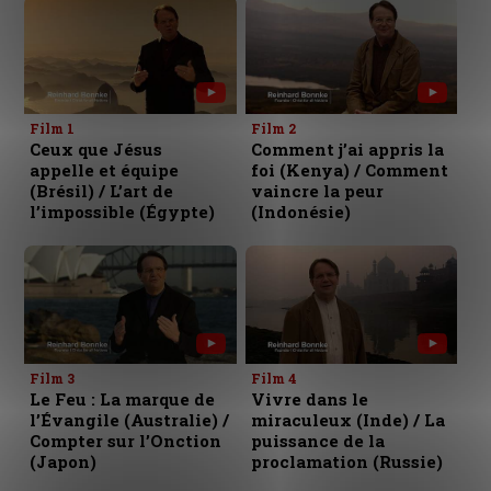
Film 1
Film 2
Ceux que Jésus
Comment j’ai appris la
appelle et équipe
foi (Kenya) / Comment
(Brésil) / L’art de
vaincre la peur
l’impossible (Égypte)
(Indonésie)
Film 3
Film 4
Le Feu : La marque de
Vivre dans le
l’Évangile (Australie) /
miraculeux (Inde) / La
Compter sur l’Onction
puissance de la
(Japon)
proclamation (Russie)