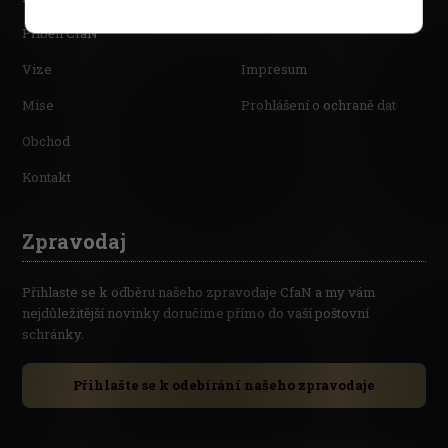
Příběh CfaN
Vize
Impresum
Mise
Prohlášení o ochraně dat
Obchod
Kontakt
Zpravodaj
Přihlaste se k odběru našeho zpravodaje CfaN a my vám
nejdůležitější novinky doručíme přímo do vaší poštovní
schránky.
Přihlašte se k odebírání našeho zpravodaje