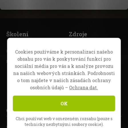
Školení
Zdroje
Fire Camp 26
Série Full Flame
Cookies používáme k personalizaci našeho
obsahu pro vás k poskytování funkcí pro
Evangelism Bootcamp
Videa
sociální média pro vás a k analýze provozu
Biblické studie
na našich webových stránkách. Podrobnosti
o tom najdete v našich zásadách ochrany
Misijní zpravodaj
osobních údajů –
Ochrana dat.
Tiskové zprávy
OK
O nás
Sledujte nás
Chci používat web v omezeném rozsahu (pouze s
technicky nezbytnými soubory cookie).
Daniel Kolenda