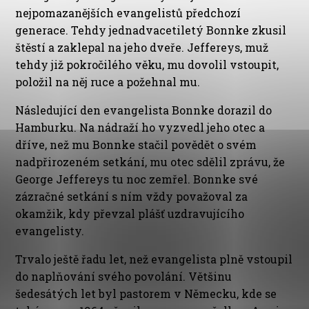
nejpomazanějších evangelistů předchozí
generace. Tehdy jednadvacetiletý Bonnke zkusil
štěstí a zaklepal na jeho dveře. Jeffereys, muž
tehdy již pokročilého věku, mu dovolil vstoupit,
položil na něj ruce a požehnal mu.
Následující den evangelista Bonnke dorazil do
Hamburku. Na nádraží ho vyzvedl jeho otec a
dříve, než mu Bonnke stačil povědět o svém
nadpřirozeném setkání, mu otec sdělil zprávu, že
George Jeffereys tu noc zemřel. Bonnke své
zázračné setkání s ním vždy považoval za
okamžik, kdy převzal plášť uzdravujícího
evangelisty.
Trvalo ještě řadu let, než evangelista plně vstoupil
do naplňování svého povolání. Většinu
šedesátých let byl pastorem v Německu, kde se