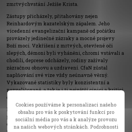
zmrtvýchvstání Ježíše Krista.
Zástupy přicházely, přitahovány nejen
Reinhardovým kazatelským zápalem. Jeho
vícedenní evangelizační kampaně od počátku
provázely jedinečné zázraky a mocné projevy
Boží moci. Vzkříšení z mrtvých, otevřené oči
slepých, démoni byli vyháněni, chromí vstávali a
chodili, deprese odcházely, rodiny zažívaly
zázračnou obnovu a uzdravení. CfaN zůstal
naplňování své vize vždy neúnavně věrný.
Vykazované statistiky byly konzistentní a
nezveličované, a tak je i ti největší cinici a kritici
časem jen ztěží mohli zpochybňovat.
Cookies používáme k personalizaci našeho
Fenomenální velikost zástupů a nepopiratelný
obsahu pro vás k poskytování funkcí pro
proud nadpřirozených zázraků přirozeně začaly k
sociální média pro vás a k analýze provozu
evangelistu Bonnkemu a CfaN přitahovat
na našich webových stránkách. Podrobnosti
pozornost. Pravidelně vystupoval v křesťanských