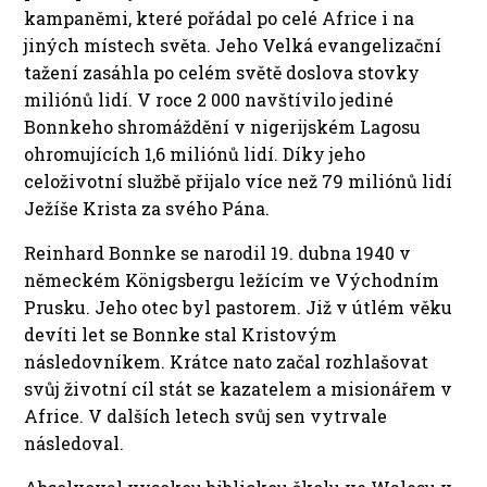
kampaněmi, které pořádal po celé Africe i na
jiných místech světa. Jeho Velká evangelizační
tažení zasáhla po celém světě doslova stovky
miliónů lidí. V roce 2 000 navštívilo jediné
Bonnkeho shromáždění v nigerijském Lagosu
ohromujících 1,6 miliónů lidí. Díky jeho
celoživotní službě přijalo více než 79 miliónů lidí
Ježíše Krista za svého Pána.
Reinhard Bonnke se narodil 19. dubna 1940 v
německém Königsbergu ležícím ve Východním
Prusku. Jeho otec byl pastorem. Již v útlém věku
devíti let se Bonnke stal Kristovým
následovníkem. Krátce nato začal rozhlašovat
svůj životní cíl stát se kazatelem a misionářem v
Africe. V dalších letech svůj sen vytrvale
následoval.