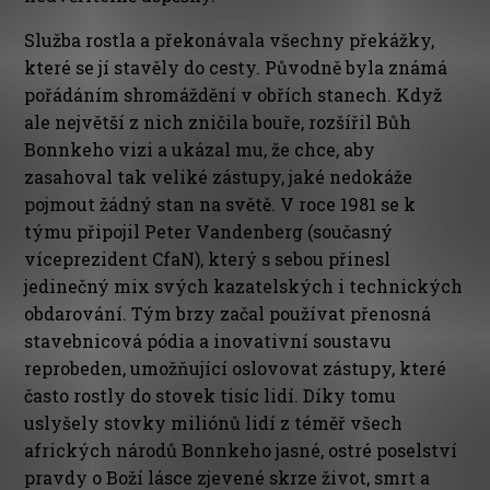
Služba rostla a překonávala všechny překážky,
které se jí stavěly do cesty. Původně byla známá
pořádáním shromáždění v obřích stanech. Když
ale největší z nich zničila bouře, rozšířil Bůh
Bonnkeho vizi a ukázal mu, že chce, aby
zasahoval tak veliké zástupy, jaké nedokáže
pojmout žádný stan na světě. V roce 1981 se k
týmu připojil Peter Vandenberg (současný
víceprezident CfaN), který s sebou přinesl
jedinečný mix svých kazatelských i technických
obdarování. Tým brzy začal používat přenosná
stavebnicová pódia a inovativní soustavu
reprobeden, umožňující oslovovat zástupy, které
často rostly do stovek tisíc lidí. Díky tomu
uslyšely stovky miliónů lidí z téměř všech
afrických národů Bonnkeho jasné, ostré poselství
pravdy o Boží lásce zjevené skrze život, smrt a