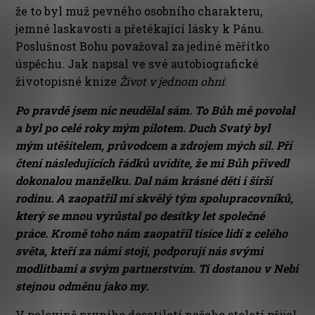
že to byl muž pevného osobního charakteru,
jemné laskavosti a přetékající lásky k Pánu.
Poslušnost Bohu považoval za jediné měřítko
úspěchu. Jak napsal ve své autobiografické
životopisné knize
Život v jednom ohni
:
Po pravdě jsem nic neudělal sám. To Bůh mě povolal
a byl po celé roky mým pilotem. Duch Svatý byl
mým utěšitelem, průvodcem a zdrojem mých sil. Při
čtení následujících řádků uvidíte, že mi Bůh přivedl
dokonalou manželku. Dal nám krásné děti i širší
rodinu. A zaopatřil mi skvělý tým spolupracovníků,
který se mnou vyrůstal po desítky let společné
práce. Kromě toho nám zaopatřil tisíce lidí z celého
světa, kteří za námi stojí, podporují nás svými
modlitbami a svým partnerstvím. Ti dostanou v Nebi
stejnou odměnu jako my.
V polovině prvního desetiletí našeho století přijal