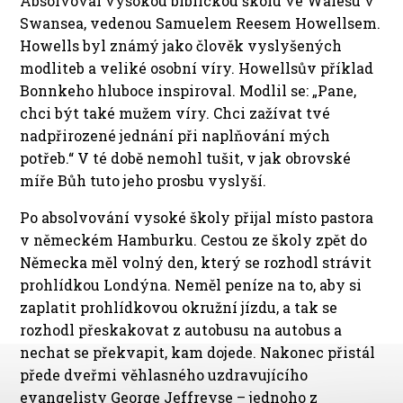
Absolvoval vysokou biblickou školu ve Walesu v
Swansea, vedenou Samuelem Reesem Howellsem.
Howells byl známý jako člověk vyslyšených
modliteb a veliké osobní víry. Howellsův příklad
Bonnkeho hluboce inspiroval. Modlil se: „Pane,
chci být také mužem víry. Chci zažívat tvé
nadpřirozené jednání při naplňování mých
potřeb.“ V té době nemohl tušit, v jak obrovské
míře Bůh tuto jeho prosbu vyslyší.
Po absolvování vysoké školy přijal místo pastora
v německém Hamburku. Cestou ze školy zpět do
Německa měl volný den, který se rozhodl strávit
prohlídkou Londýna. Neměl peníze na to, aby si
zaplatit prohlídkovou okružní jízdu, a tak se
rozhodl přeskakovat z autobusu na autobus a
nechat se překvapit, kam dojede. Nakonec přistál
přede dveřmi věhlasného uzdravujícího
evangelisty George Jeffreyse – jednoho z