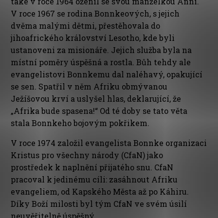
také v roce 1964 oženil se svou manželkou Anni.
V roce 1967 se rodina Bonnkeových, s jejich
dvěma malými dětmi, přestěhovala do
jihoafrického království Lesotho, kde byli
ustanoveni za misionáře. Jejich služba byla na
místní poměry úspěšná a rostla. Bůh tehdy ale
evangelistovi Bonnkemu dal naléhavý, opakující
se sen. Spatřil v něm Afriku obmývanou
Ježíšovou krví a uslyšel hlas, deklarující, že
„Afrika bude spasena!“ Od té doby se tato věta
stala Bonnkeho bojovým pokřikem.
V roce 1974 založil evangelista Bonnke organizaci
Kristus pro všechny národy (CfaN) jako
prostředek k naplnění přijatého snu. CfaN
pracoval k jedinému cíli: zasáhnout Afriku
evangeliem, od Kapského Města až po Káhiru.
Díky Boží milosti byl tým CfaN ve svém úsilí
neuvěřitelně úspěšný.