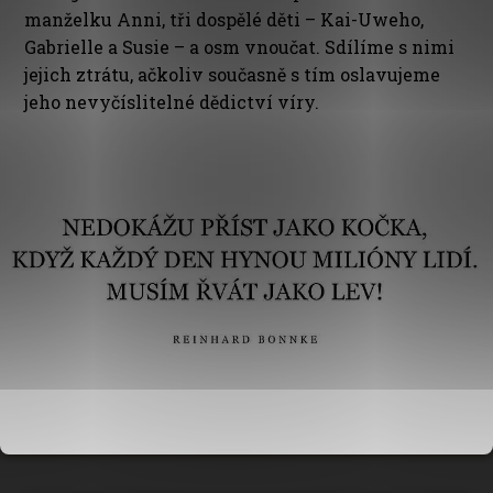
manželku Anni, tři dospělé děti – Kai-Uweho,
Gabrielle a Susie – a osm vnoučat. Sdílíme s nimi
jejich ztrátu, ačkoliv současně s tím oslavujeme
jeho nevyčíslitelné dědictví víry.