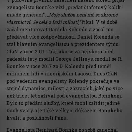
evnagelista Bonnke vizi „předat štafetový kolík
mladé generaci”.
„Moje služba není m
é
soukrom
é
vlastnictví
. Je cel
á z Boží milosti,“
říkal. V té době
začal mentorovat Daniela Kolendu a začal mu
předávat více zodpovědností. Daniel Kolenda se
stal hlavním evangelistou a prezidentem týmu
CfaN v roce 2011. Tak, jako se za něj skoro před
padesáti lety modlil George Jeffreys, modlil se R.
Bonnke v roce 2017 za D. Kolendu před téměř
milionem lidí v nigerijském Lagosu. Dnes CfaN
pod vedením evangelisty Kolendy pokračuje ve
stejné dynamice, milosti a zázracích, jaké po více
než třicet let zažíval pod evangelistou Bonnkem.
Bylo to předání služby, které mohl zařídit jedině
Duch svatý a je také velkým důkazem Bonnkeho
kvalit a poslušnosti Pánu.
Evangelista Reinhard Bonnke po sobě zanechal