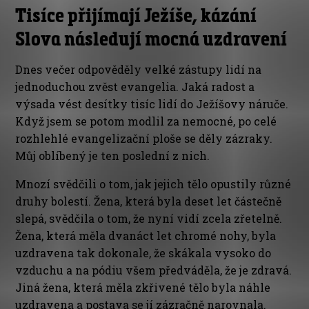
Tisíce přijímají Ježíše, kázání
Slova následují mocná uzdravení
Dnes večer odpověděly velké zástupy lidí na
jednoduchou zvěst evangelia. Jaká radost a
výsada vést desítky tisíc lidí do Ježíšovy náruče.
Když jsem se potom modlil za nemocné, po celé
rozhlehlé evangelizační ploše se děly zázraky.
Můj oblíbený je ten poslední z nich.
Mnozí svědčili o tom, jak jejich tělo opustily různé
druhy bolestí. Žena, která byla deset let částečně
slepá, svědčila o tom, že nyní vidí zcela zřetelně.
Žena, která měla dvanáct let chromé nohy, byla
uzdravena tak dokonale, že skákala vysoko do
vzduchu a na pódiu všem předváděla, že je zdravá.
Jiná žena, která měla zkřivené tělo byla náhle
uzdravena a postava se jí zázračně narovnala.