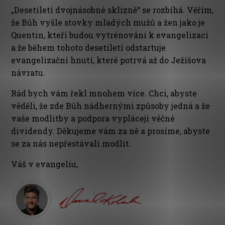
„Desetiletí dvojnásobné sklizně“ se rozbíhá. Věřím,
že Bůh vyšle stovky mladých mužů a žen jako je
Quentin, kteří budou vytrénováni k evangelizaci
a že během tohoto desetiletí odstartuje
evangelizační hnutí, které potrvá až do Ježíšova
návratu.
Rád bych vám řekl mnohem více. Chci, abyste
věděli, že zde Bůh nádhernými způsoby jedná a že
vaše modlitby a podpora vyplácejí věčné
dividendy. Děkujeme vám za ně a prosíme, abyste
se za nás nepřestávali modlit.
Váš v evangeliu,