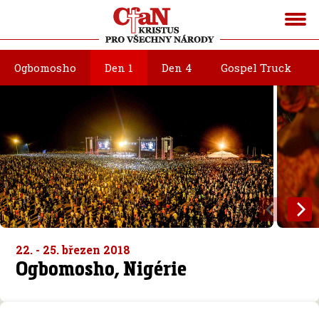
Ogbomosho
Den 1
Den 4
Gospel Truck
22. - 25. březen 2018
Ogbomosho, Nigérie