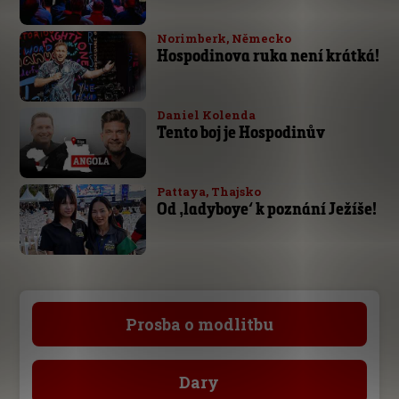
Norimberk, Německo
Hospodinova ruka není krátká!
Daniel Kolenda
Tento boj je Hospodinův
Pattaya, Thajsko
Od ‚ladyboye‘ k poznání Ježíše!
Prosba o modlitbu
Dary