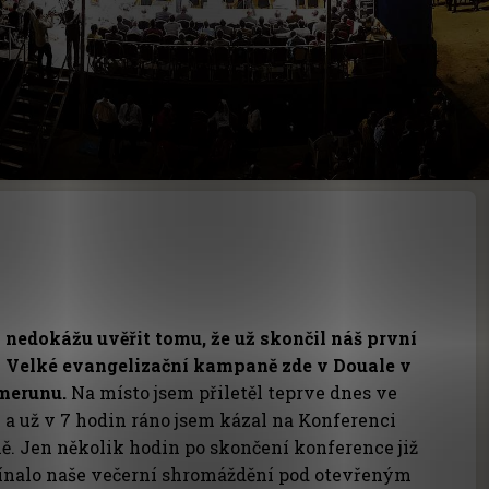
 nedokážu uvěřit tomu, že už skončil náš první
 Velké evangelizační kampaně zde v Douale v
merunu.
Na místo jsem přiletěl teprve dnes ve
0 a už v 7 hodin ráno jsem kázal na Konferenci
ě. Jen několik hodin po skončení konference již
ínalo naše večerní shromáždění pod otevřeným