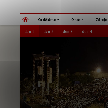
Co děláme
O nás
Zdroje
den 1
den 2
den 3
den 4