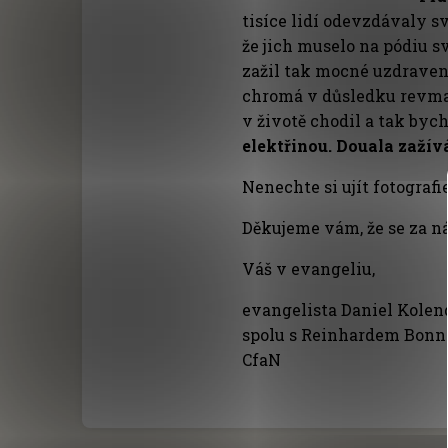
tisíce lidí odevzdávaly s
že jich muselo na pódiu 
zažil tak mocné uzdravení
chromá v důsledku revma
v životě chodil a tak by
elektřinou. Douala zažív
Nenechte si ujít fotograf
Děkujeme vám, že se za n
Váš v evangeliu,
evangelista Daniel Kole
spolu s Reinhardem Bon
CfaN