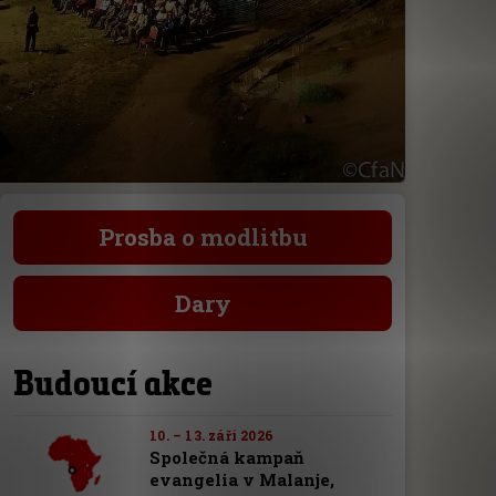
Prosba o modlitbu
Dary
Budoucí akce
10. – 13. září 2026
Společná kampaň
evangelia v Malanje,