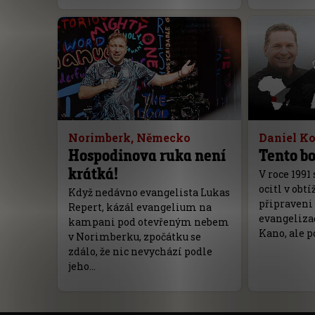
Norimberk, Německo
Daniel K
Hospodinova ruka není
Tento bo
krátká!
V roce 1991
ocitl v obtí
Když nedávno evangelista Lukas
připraveni 
Repert, kázál evangelium na
evangeliza
kampani pod otevřeným nebem
Kano, ale p
v Norimberku, zpočátku se
zdálo, že nic nevychází podle
jeho…