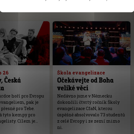
p 26
Škola evangelizace
, Česká
Očekávejte od Boha
ka
veliké věci
srdce hoří pro Evropu
Nedávno jsme v Německu
evangeliem, pak je
dokončili čtvrtý ročník Školy
přesně pro Tebe.
evangelizace CfaN, kterou
á tyto kempy pro
úspěšně absolvovalo 73 studentů
gelisty. Cílem je…
z celé Evropy i ze zemí mimo
ni.