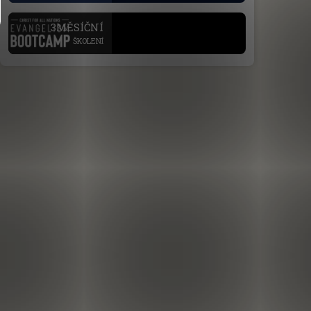
.
3MĚSÍČNÍ
ŠKOLENÍ