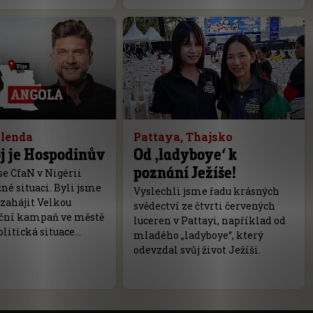
olenda
Pattaya, Thajsko
j je Hospodinův
Od ‚ladyboye‘ k
poznání Ježíše!
 se CfaN v Nigérii
žné situaci. Byli jsme
Vyslechli jsme řadu krásných
zahájit Velkou
svědectví ze čtvrti červených
ční kampaň ve městě
luceren v Pattayi, například od
olitická situace…
mladého „ladyboye“, který
odevzdal svůj život Ježíši.