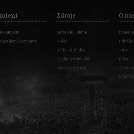
kolení
Zdroje
O ná
re Camp 26
Série Full Flame
Daniel 
angelism Bootcamp
Videa
Příběh 
Biblické studie
Vize
Misijní zpravodaj
Mise
Tiskové zprávy
Obchod
Kontakt