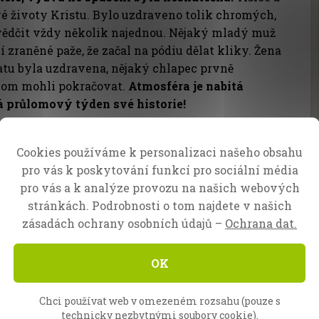
vé životy Kristu. Bylo uzdraveno tolik chromých,
svědčit vždy několik najednou. Nějaký mladý muž
 zraněné paže, že začal na pódiu dělat kliky. Žena
tu byla uzdravena, nějaký chlapec prvně
chom mohli pokračovat.
Atmosféra je nabitá
á průlomový týden své historie!
ie a další každodenní zprávy z Kamerunu!
Cookies používáme k personalizaci našeho obsahu
ás modlíte.
pro vás k poskytování funkcí pro sociální média
pro vás a k analýze provozu na našich webových
stránkách. Podrobnosti o tom najdete v našich
nda
zásadách ochrany osobních údajů –
Ochrana dat.
nkem, Peterem van den Bergem a celým týmem
OK
Chci používat web v omezeném rozsahu (pouze s
technicky nezbytnými soubory cookie).