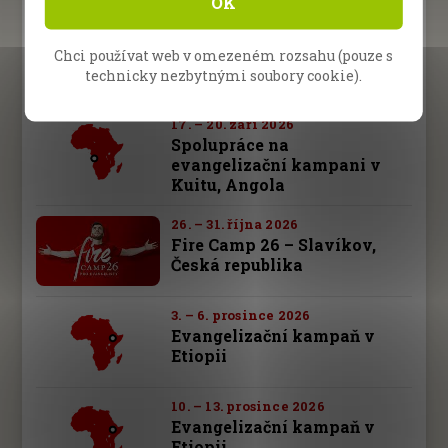
OK
10. – 13. září 2026
Společná kampaň evangelia
Chci používat web v omezeném rozsahu (pouze s
v Malanje, Angola
technicky nezbytnými soubory cookie).
17. – 20. září 2026
Spolupráce na
evangelizační kampani v
Kuitu, Angola
26. – 31. října 2026
Fire Camp 26 – Slavíkov,
Česká republika
3. – 6. prosince 2026
Evangelizační kampaň v
Etiopii
10. – 13. prosince 2026
Evangelizační kampaň v
Etiopii