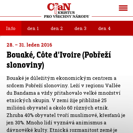
Info
den 1
den 2
den 3
den 4
28. – 31. leden 2016
Bouaké, Côte d'Ivoire (Pobřeží
slonoviny)
Bouaké je důležitým ekonomickým centrem a
srdcem Pobřeží slonoviny. Leží v regionu Vallée
du Bandama a vždy přitahovalo velké množství
etnických skupin. V zemi žije přibližně 25
miliónů obyvatel a okolo 60 různých etnik.
Zhruba 40% obyvatel tvoří muslimové, křesťanů je
jen 30%. Mnoho lidí vyznává animismus a
dávnověké kulty. Etnická rozmanitost země je