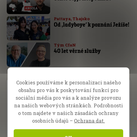
Pattaya, Thajsko
Od ‚ladyboye‘ k poznání Ježíše!
Tým CfaN
40 let věrné služby
Cookies používáme k personalizaci našeho
obsahu pro vás k poskytování funkcí pro
Prosba o modlitbu
sociální média pro vás a k analýze provozu
na našich webových stránkách. Podrobnosti
Dary
o tom najdete v našich zásadách ochrany
osobních údajů –
Ochrana dat.
Budoucí akce