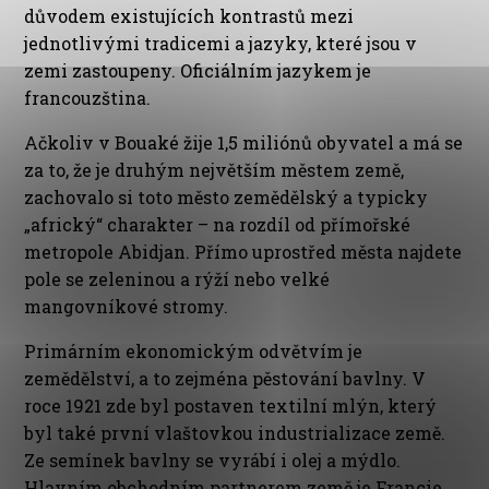
důvodem existujících kontrastů mezi
jednotlivými tradicemi a jazyky, které jsou v
zemi zastoupeny. Oficiálním jazykem je
francouzština.
Ačkoliv v Bouaké žije 1,5 miliónů obyvatel a má se
za to, že je druhým největším městem země,
zachovalo si toto město zemědělský a typicky
„africký“ charakter – na rozdíl od přímořské
metropole Abidjan. Přímo uprostřed města najdete
pole se zeleninou a rýží nebo velké
mangovníkové stromy.
Primárním ekonomickým odvětvím je
zemědělství, a to zejména pěstování bavlny. V
roce 1921 zde byl postaven textilní mlýn, který
byl také první vlaštovkou industrializace země.
Ze semínek bavlny se vyrábí i olej a mýdlo.
Hlavním obchodním partnerem země je Francie.