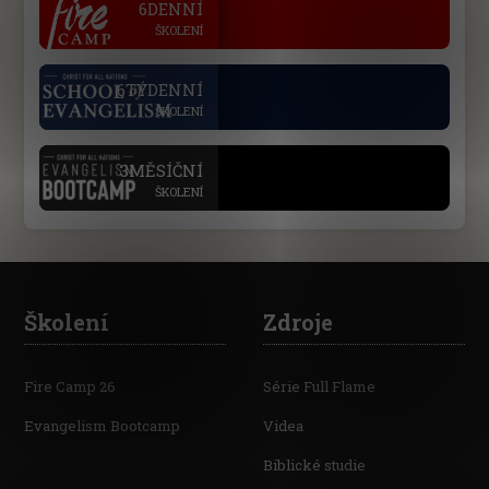
6DENNÍ
ŠKOLENÍ
.
6TÝDENNÍ
ŠKOLENÍ
.
3MĚSÍČNÍ
ŠKOLENÍ
Školení
Zdroje
Fire Camp 26
Série Full Flame
Evangelism Bootcamp
Videa
Biblické studie