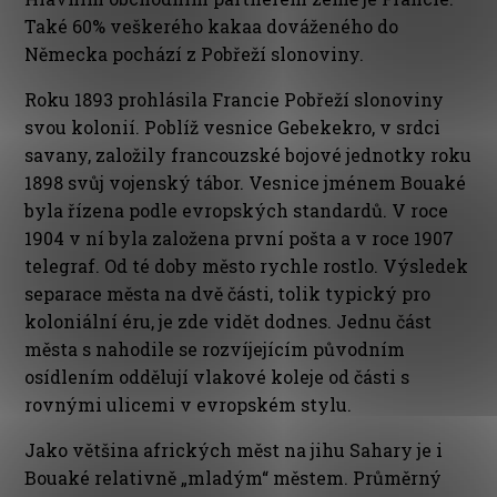
Také 60% veškerého kakaa dováženého do
Německa pochází z Pobřeží slonoviny.
Roku 1893 prohlásila Francie Pobřeží slonoviny
svou kolonií. Poblíž vesnice Gebekekro, v srdci
savany, založily francouzské bojové jednotky roku
1898 svůj vojenský tábor. Vesnice jménem Bouaké
byla řízena podle evropských standardů. V roce
1904 v ní byla založena první pošta a v roce 1907
telegraf. Od té doby město rychle rostlo. Výsledek
separace města na dvě části, tolik typický pro
koloniální éru, je zde vidět dodnes. Jednu část
města s nahodile se rozvíjejícím původním
osídlením oddělují vlakové koleje od části s
rovnými ulicemi v evropském stylu.
Jako většina afrických měst na jihu Sahary je i
Bouaké relativně „mladým“ městem. Průměrný