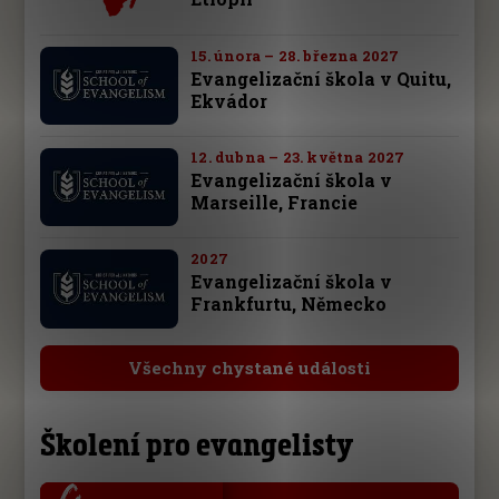
15. února – 28. března 2027
Evangelizační škola v Quitu,
Ekvádor
12. dubna – 23. května 2027
Evangelizační škola v
Marseille, Francie
2027
Evangelizační škola v
Frankfurtu, Německo
Všechny chystané události
Školení pro evangelisty
.