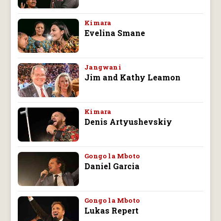
Kimara
Evelina Smane
Jangwani
Jim and Kathy Leamon
Kimara
Denis Artyushevskiy
Gongo la Mboto
Daniel Garcia
Gongo la Mboto
Lukas Repert