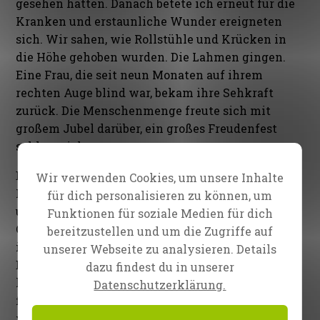
gesehen hatten. Danach betete ich erneut für die
Kranken und erstaunliche Wunder ereigneten
sich. Wir sahen, wie Rollstühle und Krücken in
die Höhe gehoben wurden. Die Lahmen gingen.
Eine Frau, die seit neun Monaten auf ihrem
rechten Auge blind war, bekam ihre Sehkraft
zurück. Die Menschenmenge freute sich mit
großem Jubel darüber, ein großes Freudenfest
schloss sich an
Bevor wir zum Schluss kamen, betete ich für das
Wir verwenden Cookies, um unsere Inhalte
Land, den Präsidenten, die Bezirksregierung, die
für dich personalisieren zu können, um
umliegenden Regionen und Städte sowie für die
Funktionen für soziale Medien für dich
Ortsgemeinden und alle Anwesenden. Dann lud
bereitzustellen und um die Zugriffe auf
ich alle Team-Mitglieder, die so hart an diesen
unserer Webseite zu analysieren. Details
Events gearbeitet hatten, manche drei Monate
dazu findest du in unserer
lang, auf die Bühne ein. Ich dankte ihnen allen
Datenschutzerklärung.
für ihren Liebesdienst in Mbagala und erklärte,
wir alle würden einen ewigen Lohn dafür