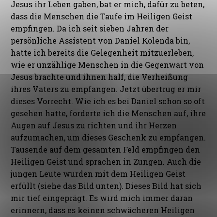
Jesus ihr Leben gaben, bat er mich, dafür zu beten,
dass die Menschen die Taufe im Heiligen Geist
empfingen. Da ich seit sieben Jahren der
persönliche Assistent von Daniel Kolenda bin,
hatte ich bereits die Gelegenheit mitzuerleben,
wie er unzählige Menschen in die Gegenwart von
Jesus brachte und ihnen half, die Verheißung
ihres Vaters zu empfangen. Jetzt übertrug er mir
dieses Vorrecht. Wie ich es bei Daniel schon so oft
gesehen hatte, forderte ich die Menschen auf, ihre
Augen auf Jesus zu richten und ihr Herzen
aufzumachen, um dieses Geschenk zu empfangen.
Tausende auf dem gesamten Feld empfingen den
Heiligen Geist und sprachen in Zungen. Auch die
jungen Leute wurden mit dem Heiligen Geist
erfüllt (siehe das Bild unten). Dieses Bild hat sich
mir tief eingeprägt. Es wird mich immer daran
erinnern, dass es keinen schwächeren Heiligen