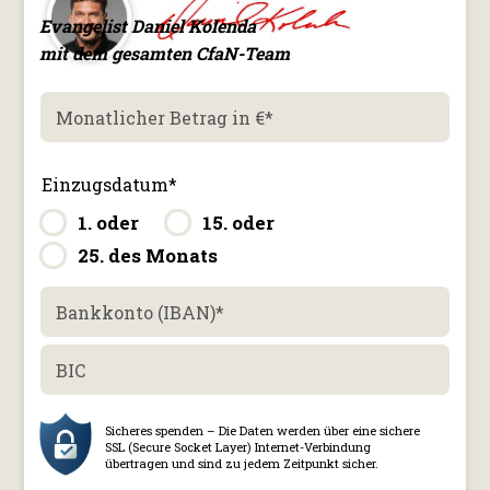
Evangelist Daniel Kolenda
mit dem gesamten CfaN-Team
Monatlicher Betrag in €
*
Einzugsdatum
*
1. oder
15. oder
25. des Monats
Bankkonto (IBAN)
*
BIC