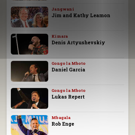
Jangwani
Jim and Kathy Leamon
Kimara
Denis Artyushevskiy
Gongo la Mboto
Daniel Garcia
Gongo la Mboto
Lukas Repert
Mbagala
Rob Enge