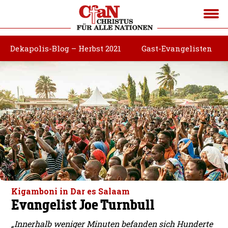
Dekapolis-Blog – Herbst 2021
Gast-Evangelisten
Kigamboni in Dar es Salaam
Evangelist Joe Turnbull
„Innerhalb weniger Minuten befanden sich Hunderte