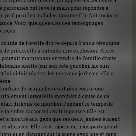
rts. Après avoir prêché, j’ai appelé les pécheurs à
 de personnes ont levé la main pour répondre à
ite prié pour les malades. Comme Il le fait toujours,
sance. Voici quelques-uns des témoignages
reçus :
sourde de l’oreille droite depuis 2 ans a témoigné
 de prière, elle a entendu une explosion. Après
lle pouvait maintenant entendre de l’oreille droite.
r la bonne oreille (sur son côté gauche), me suis
et lui ai fait répéter les mots que je disais. Elle a
lème.
qu’une de ses jambes était plus courte que
 terriblement lorsqu’elle marchait à cause de ce
ui était difficile de marcher. Pendant le temps de
e le membre raccourci avait repoussé. Elle est
 et a montré aux gens que ses deux jambes étaient
et alignées. Elle s’est réjouie en nous partageant
hant et en dansant sur la scène avec joie et sans