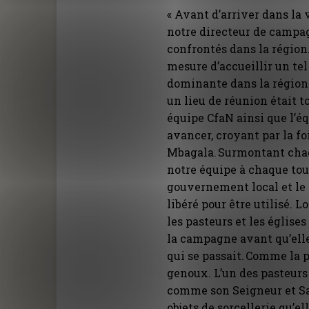
« Avant d’arriver dans la 
notre directeur de campag
confrontés dans la région
mesure d’accueillir un te
dominante dans la région.
un lieu de réunion était t
équipe CfaN ainsi que l’é
avancer, croyant par la f
Mbagala. Surmontant chaq
notre équipe à chaque tou
gouvernement local et le 
libéré pour être utilisé. L
les pasteurs et les église
la campagne avant qu’ell
qui se passait. Comme la p
genoux. L’un des pasteurs 
comme son Seigneur et Sa
objets de sorcellerie qu’el