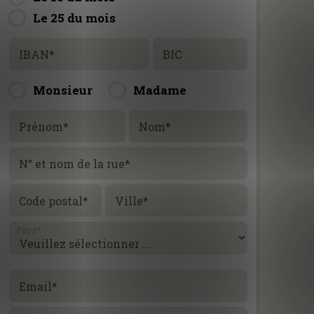
Le 25 du mois
IBAN
*
BIC
Monsieur
Madame
Prénom
*
Nom
*
N° et nom de la rue
*
Code postal
*
Ville
*
Pays
*
Email
*