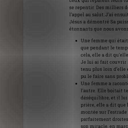
ceux qui réparent leurs to
se repentir. Des milliers
l’appel au salut. J’ai ensu
Jésus a démontré Sa puis
étonnants que nous avons 
Une femme qui était 
que pendant le temps
cela, elle a dit qu’e
Je lui ai fait couvri
tenu plus loin d’elle 
pu le faire sans prob
Une femme a raconté 
l’autre. Elle boitait
déséquilibre, et il l
prière, elle a dit qu
montée sur l’estrade
parfaitement droites 
son miracle, en marc