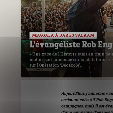
MBAGALA À DAR ES SALAAM
L'évangéliste Rob Eng
« Une page de l’Histoire était en train de
mot ne soit prononcé sur la plateforme » 
sur l’Opération ‘Décapole’.
Aujourd’hui, j’aimerais vo
assistant exécutif Rob Enge
campagnes, mais il est évang
d’une campagne d’évangélis