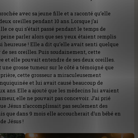
ochée avec sa jeune fille et a raconté qu’elle
deux oreilles pendant 10 ans. Lorsque j’ai
lle ce qui s’était passé pendant le temps de
à peine parler alors que ses yeux étaient remplis
si heureuse ! Elle a dit qu’elle avait senti quelque
r de ses oreilles. Puis soudainement, cette
ée et elle pouvait entendre de ses deux oreilles.
 une grosse tumeur sur le côté a témoigné que
prière, cette grosseur a miraculeusement
 enquiquinée et lui avait causé beaucoup de
x ans. Elle a ajouté que les médecins lui avaient
tumeur, elle ne pouvait pas concevoir. J’ai prié
 que Jésus n’accomplissait pas seulement des
ais que dans 9 mois elle accoucherait d’un bébé en
de Jésus !