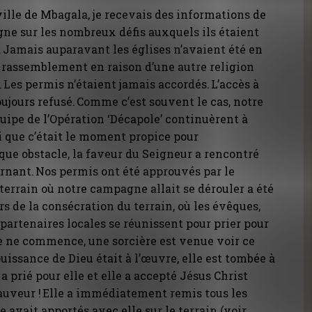
ville de Mbagala, je recevais des informations de
ne sur les nombreux défis auxquels ils étaient
. Jamais auparavant les églises n’avaient été en
l rassemblement en raison d’une autre religion
 Les permis n’étaient jamais accordés. L’accès à
oujours refusé. Comme c’est souvent le cas, notre
quipe de l’Opération ‘Décapole’ continuèrent à
oi que c’était le moment propice pour
ue obstacle, la faveur du Seigneur a rencontré
rnant. Nos permis ont été approuvés par le
terrain où notre campagne allait se dérouler a été
ors de la consécration du terrain, où les évêques,
s partenaires locales se réunissent pour prier pour
e ne commence, une sorcière est venue voir ce
uissance de Dieu était à l’œuvre, elle est tombée à
a prié pour elle et elle a accepté Jésus Christ
uveur ! Elle a immédiatement remis tous les
le avait apportés avec elle sur le terrain (voir