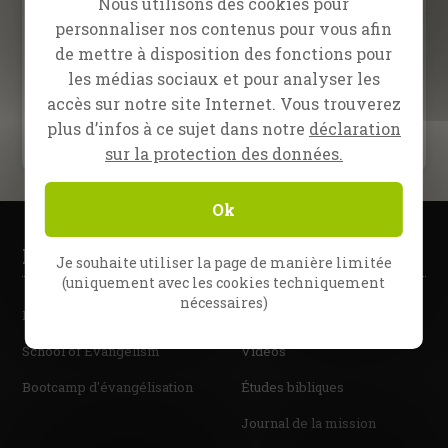
Nous utilisons des cookies pour
personnaliser nos contenus pour vous afin
de mettre à disposition des fonctions pour
les médias sociaux et pour analyser les
accès sur notre site Internet. Vous trouverez
plus d’infos à ce sujet dans notre
déclaration
sur la protection des données.
Ok
Formation
Resources
Je souhaite utiliser la page de manière limitée
(uniquement avec les cookies techniquement
nécessaires)
Fire Camp 26
Série Full Flame
School of Evangelism
Vidéos
Bootcamp d'évangélisation
Études bibliques
Journal de la mission