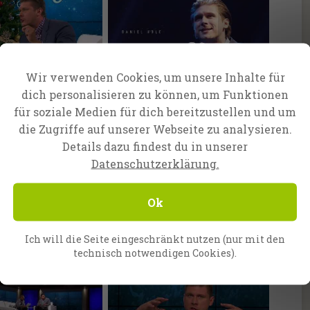
Wir verwenden Cookies, um unsere Inhalte für
dition
Episode 65
dich personalisieren zu können, um Funktionen
ry of the Magi -
Christianity contradicting
für soziale Medien für dich bereitzustellen und um
Science?
die Zugriffe auf unserer Webseite zu analysieren.
Details dazu findest du in unserer
Datenschutzerklärung.
Ok
Episode 62
Ich will die Seite eingeschränkt nutzen (nur mit den
 to a Feast
Coming To Our Senses...
technisch notwendigen Cookies).