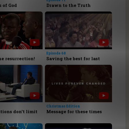
 of God
Drawn to the Truth
Episode 68
he resurrection!
Saving the best for last
Christmas Edition
ions don’t limit
Message for these times