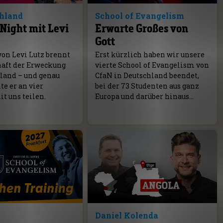
chland
School of Evangelism
Night mit Levi
Erwarte Großes von
Gott
von Levi Lutz brennt
Erst kürzlich haben wir unsere
haft der Erweckung
vierte School of Evangelism von
hland – und genau
CfaN in Deutschland beendet,
e er an vier
bei der 73 Studenten aus ganz
t uns teilen.
Europa und darüber hinaus…
Daniel Kolenda