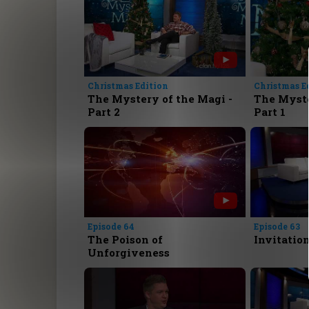
Christmas Edition
Christmas E
The Mystery of the Magi -
The Myste
Part 2
Part 1
Episode 64
Episode 63
The Poison of
Invitation
Unforgiveness