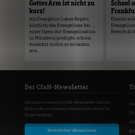
Gottes Arm ist nicht zu
School o
kurz!
Frankfu
Als Evangelist Lukas Repert
Einschreibu
kürzlich das Evangelium bei
Evangelism 
einer Open-Air-Evangelisation
Bewirb dich
in Nürnberg predigte, schien
zunächst nichts so zu laufen,
wie…
Der CfaN-Newsletter
T
Abonniere unseren CfaN-Newsletter und wir
On
liefern die wichtigsten Nachrichten direkt in
Fi
Deine Mailbox.
Sc
Newsletter abonnieren
Ev