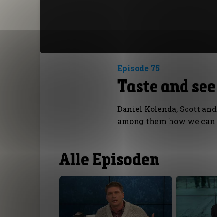
Episode 75
Taste and see
Daniel Kolenda, Scott an
among them how we can k
Alle Episoden