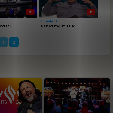
Episode 59
exist?
Believing in HIM
1
2