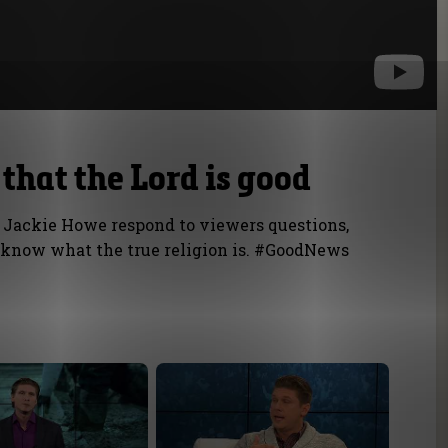
 that the Lord is good
d Jackie Howe respond to viewers questions,
now what the true religion is. #GoodNews