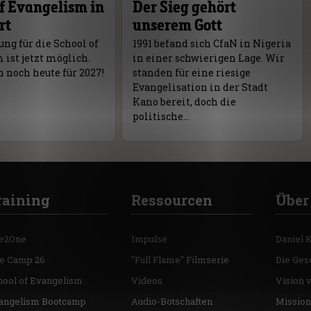
f Evangelism in
Der Sieg gehört
rt
unserem Gott
ng für die School of
1991 befand sich CfaN in Nigeria
ist jetzt möglich.
in einer schwierigen Lage. Wir
 noch heute für 2027!
standen für eine riesige
Evangelisation in der Stadt
Kano bereit, doch die
politische…
raining
Ressourcen
Über
e2One
Impulse
Daniel 
re Camp 26
"Full Flame" Filmserie
Die Ges
hool of Evangelism
Videos
Vision 
angelism Bootcamp
Audio-Botschaften
Mission