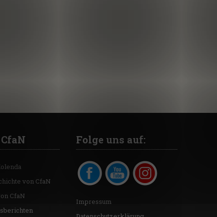
 CfaN
Folge uns auf:
Kolenda
chichte von CfaN
von CfaN
Impressum
sberichten
Datenschutzerklärung