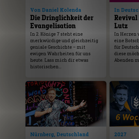
Von Daniel Kolenda
In Deuts
Die Dringlichkeit der
Revival 
Evangelisation
Lutz
In 2. Könige 7 steht eine
In Herzen 
merkwürdige und gleichzeitig
eine Botsc
geniale Geschichte – mit
für Deutsc
ewigen Wahrheiten für uns
diese möcht
heute. Lass mich dir etwas
Abenden mi
historischen…
Nürnberg, Deutschland
2027