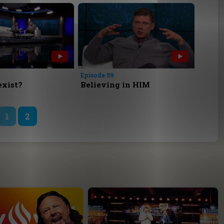
Episode 59
exist?
Believing in HIM
1
2