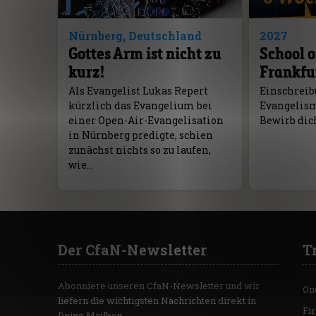
Nürnberg, Deutschland
2027
Gottes Arm ist nicht zu
School o
kurz!
Frankfu
Als Evangelist Lukas Repert
Einschreibu
kürzlich das Evangelium bei
Evangelism 
einer Open-Air-Evangelisation
Bewirb dich
in Nürnberg predigte, schien
zunächst nichts so zu laufen,
wie…
Der CfaN-Newsletter
T
Abonniere unseren CfaN-Newsletter und wir
On
liefern die wichtigsten Nachrichten direkt in
Fi
Deine Mailbox.