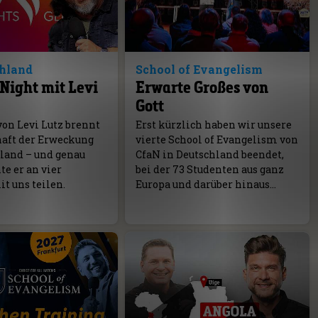
chland
School of Evangelism
Night mit Levi
Erwarte Großes von
Gott
von Levi Lutz brennt
Erst kürzlich haben wir unsere
haft der Erweckung
vierte School of Evangelism von
hland – und genau
CfaN in Deutschland beendet,
e er an vier
bei der 73 Studenten aus ganz
t uns teilen.
Europa und darüber hinaus…