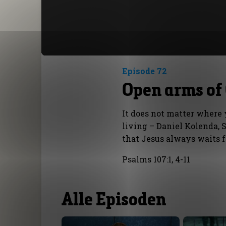
Episode 72
Open arms of
It does not matter where 
living – Daniel Kolenda,
that Jesus always waits 
Psalms 107:1, 4-11
Alle Episoden