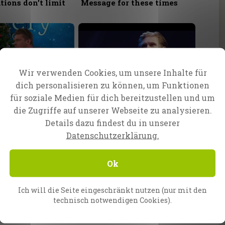
ions don’t limit
Message for these times
Wir verwenden Cookies, um unsere Inhalte für
dich personalisieren zu können, um Funktionen
dition
Episode 65
für soziale Medien für dich bereitzustellen und um
ry of the Magi -
Christianity contradicting
die Zugriffe auf unserer Webseite zu analysieren.
Science?
Details dazu findest du in unserer
Datenschutzerklärung.
Ok
Ich will die Seite eingeschränkt nutzen (nur mit den
Episode 62
technisch notwendigen Cookies).
 to a Feast
Coming To Our Senses...