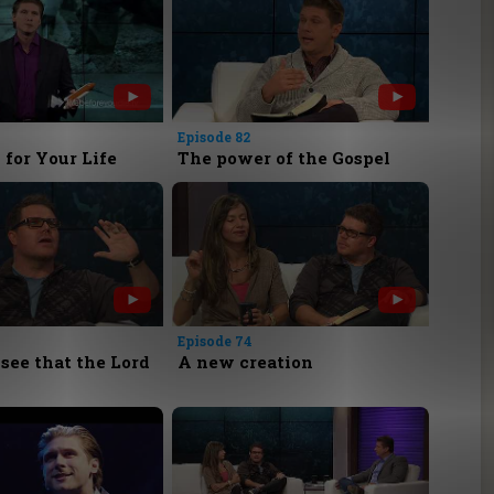
Episode 82
 for Your Life
The power of the Gospel
Episode 74
see that the Lord
A new creation