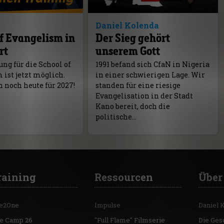
Daniel Kolenda
f Evangelism in
Der Sieg gehört
rt
unserem Gott
ng für die School of
1991 befand sich CfaN in Nigeria
ist jetzt möglich.
in einer schwierigen Lage. Wir
 noch heute für 2027!
standen für eine riesige
Evangelisation in der Stadt
Kano bereit, doch die
politische…
raining
Ressourcen
Über
e2One
Impulse
Daniel 
re Camp 26
"Full Flame" Filmserie
Die Ges