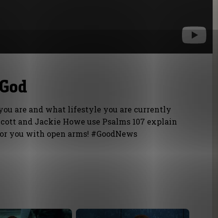
 God
you are and what lifestyle you are currently
 Scott and Jackie Howe use Psalms 107 explain
for you with open arms! #GoodNews