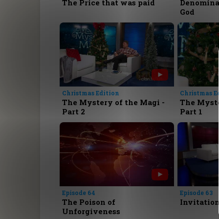
The Price that was paid
Denominat
God
Christmas Edition
Christmas E
The Mystery of the Magi -
The Myste
Part 2
Part 1
Episode 64
Episode 63
The Poison of
Invitation
Unforgiveness