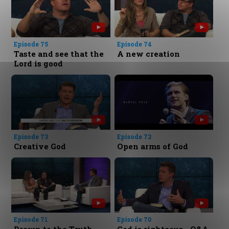
Episode 75
Episode 74
Taste and see that the
A new creation
Lord is good
Episode 73
Episode 72
Creative God
Open arms of God
Episode 71
Episode 70