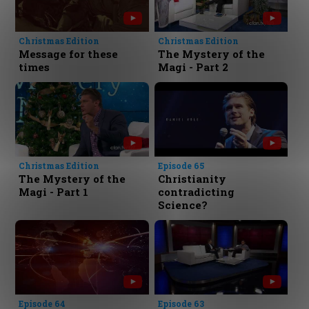
Christmas Edition
Christmas Edition
Message for these
The Mystery of the
times
Magi - Part 2
Christmas Edition
Episode 65
The Mystery of the
Christianity
Magi - Part 1
contradicting
Science?
Episode 64
Episode 63