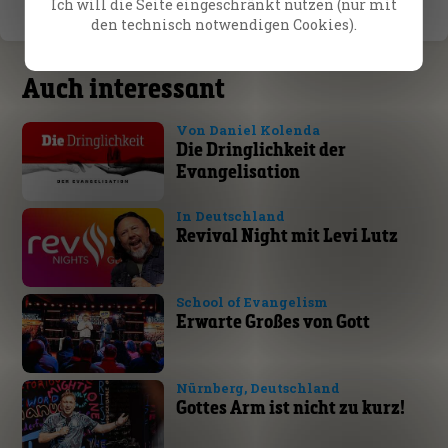
Ich will die Seite eingeschränkt nutzen (nur mit
den technisch notwendigen Cookies).
Auch interessant
Von Daniel Kolenda
Die Dringlichkeit der
Evangelisation
In Deutschland
Revival Night mit Levi Lutz
School of Evangelism
Erwarte Großes von Gott
Nürnberg, Deutschland
Gottes Arm ist nicht zu kurz!