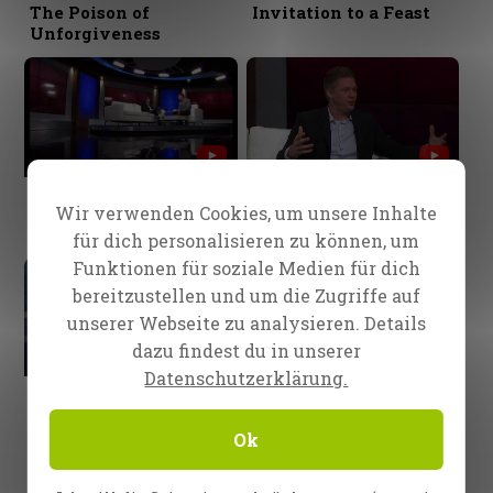
The Poison of
Invitation to a Feast
Unforgiveness
Episode 62
Episode 61
Wir verwenden Cookies, um unsere Inhalte
Coming To Our
God cares for you!
Senses...
für dich personalisieren zu können, um
Funktionen für soziale Medien für dich
bereitzustellen und um die Zugriffe auf
unserer Webseite zu analysieren. Details
dazu findest du in unserer
Datenschutzerklärung.
Episode 60
Episode 59
Does God exist?
Believing in HIM
Ok
1
2