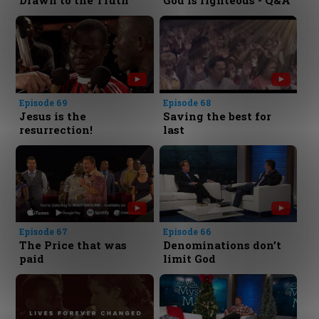
Drawn to the Truth
God is righteous - Q&A
Episode 69
Episode 68
Jesus is the
Saving the best for
resurrection!
last
Episode 67
Episode 66
The Price that was
Denominations don’t
paid
limit God