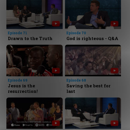
Episode 71
Episode 70
Drawn to the Truth
God is righteous - Q&A
Episode 69
Episode 68
Jesus is the
Saving the best for
resurrection!
last