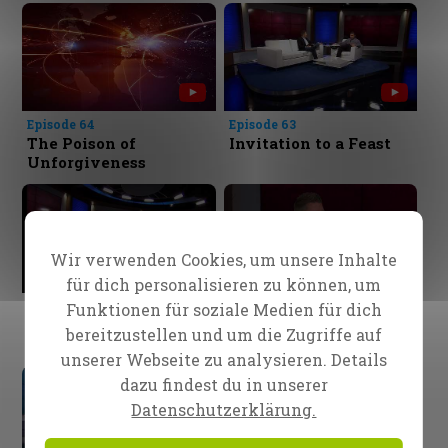
Episode 64
Episode 63
The Poison of
Invitation to a Feast
Unforgiveness
Wir verwenden Cookies, um unsere Inhalte
für dich personalisieren zu können, um
Episode 62
Episode 61
Funktionen für soziale Medien für dich
Coming To Our
God cares for you!
bereitzustellen und um die Zugriffe auf
Senses...
unserer Webseite zu analysieren. Details
dazu findest du in unserer
Datenschutzerklärung.