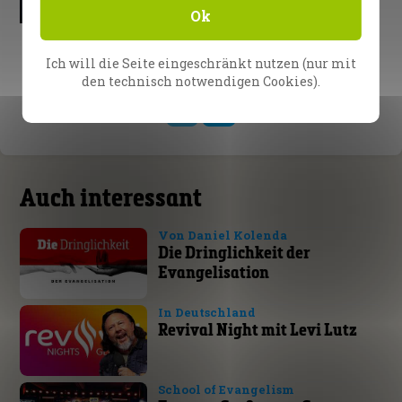
Ok
Episode 60
Episode 59
Does God exist?
Believing in HIM
Ich will die Seite eingeschränkt nutzen (nur mit
den technisch notwendigen Cookies).
1
2
Auch interessant
Von Daniel Kolenda
Die Dringlichkeit der
Evangelisation
In Deutschland
Revival Night mit Levi Lutz
School of Evangelism