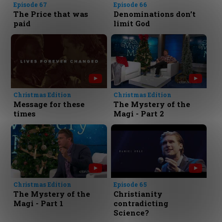
Episode 67
Episode 66
The Price that was
Denominations don’t
paid
limit God
Christmas Edition
Christmas Edition
Message for these
The Mystery of the
times
Magi - Part 2
Christmas Edition
Episode 65
The Mystery of the
Christianity
Magi - Part 1
contradicting
Science?