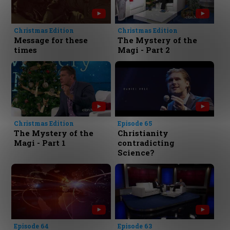
Christmas Edition
Christmas Edition
Message for these
The Mystery of the
times
Magi - Part 2
Christmas Edition
Episode 65
The Mystery of the
Christianity
Magi - Part 1
contradicting
Science?
Episode 64
Episode 63