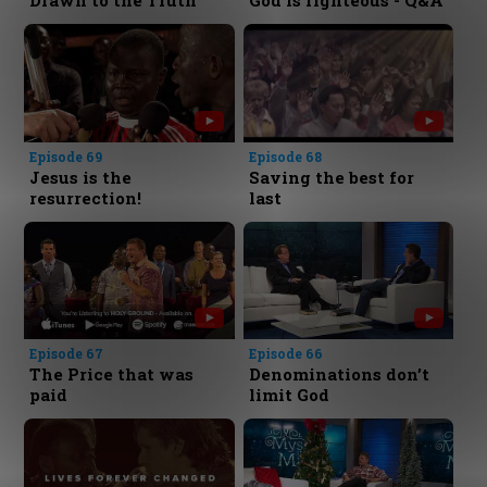
Drawn to the Truth
God is righteous - Q&A
Episode 69
Episode 68
Jesus is the
Saving the best for
resurrection!
last
Episode 67
Episode 66
The Price that was
Denominations don’t
paid
limit God