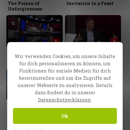
The Poison of
Invitation to a Feast
Unforgiveness
Episode 62
Episode 61
Wir verwenden Cookies, um unsere Inhalte
Coming To Our
God cares for you!
Senses...
für dich personalisieren zu können, um
Funktionen für soziale Medien für dich
bereitzustellen und um die Zugriffe auf
unserer Webseite zu analysieren. Details
dazu findest du in unserer
Datenschutzerklärung.
Episode 60
Episode 59
Does God exist?
Believing in HIM
Ok
1
2