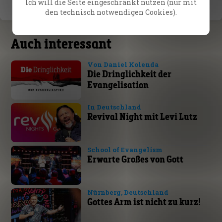
Ich will die Seite eingeschränkt nutzen (nur mit
den technisch notwendigen Cookies).
Auch interessant
Von Daniel Kolenda
Die Dringlichkeit der
Evangelisation
In Deutschland
Revival Night mit Levi Lutz
School of Evangelism
Erwarte Großes von Gott
Nürnberg, Deutschland
Gottes Arm ist nicht zu kurz!